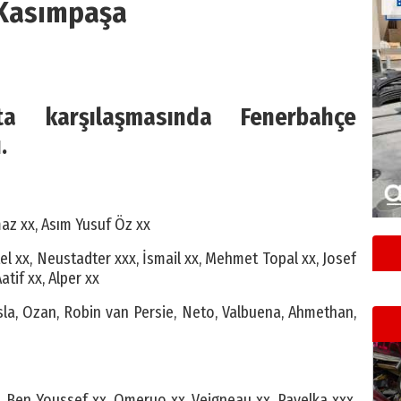
Kasımpaşa
ta karşılaşmasında Fenerbahçe
.
az xx, Asım Yusuf Öz xx
el xx, Neustadter xxx, İsmail xx, Mehmet Topal xx, Josef
atif xx, Alper xx
Isla, Ozan, Robin van Persie, Neto, Valbuena, Ahmethan,
 Ben Youssef xx, Omeruo xx, Veigneau xx, Pavelka xxx,