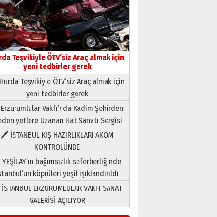
rda Teşvikiyle ÖTV’siz Araç almak için
yeni tedbirler gerek
Hurda Teşvikiyle ÖTV’siz Araç almak için
yeni tedbirler gerek
Neşat YALÇIN
 Erzurumlular Vakfı’nda Kadim Şehirden
Paranın Aile Kültüründeki Yeri
deniyetlere Uzanan Hat Sanatı Sergisi
03 Ağustos 2026 Pazartesi
🖊 İSTANBUL KIŞ HAZIRLIKLARI AKOM
KONTROLÜNDE
Yıldırım Gündoğdu
HAVVA’NIN ÜÇ KIZI
 YEŞİLAY’ın bağımsızlık seferberliğinde
09 Temmuz 2026 Perşembe
stanbul’un köprüleri yeşil ışıklandırıldı
 İSTANBUL ERZURUMLULAR VAKFI SANAT
Yusuf POLAT
GALERİSİ AÇILIYOR
Şampiyonluk Sebahattin
Şirin’e yazar