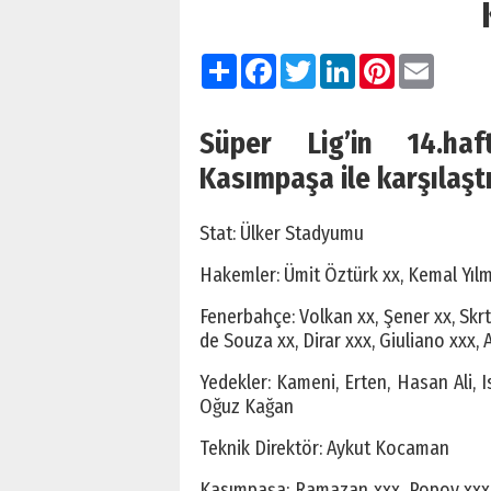
Paylaş
Facebook
Twitter
LinkedIn
Pinterest
Email
Süper Lig’in 14.haf
Kasımpaşa ile karşılaştı
Stat: Ülker Stadyumu
Hakemler: Ümit Öztürk xx, Kemal Yılm
Fenerbahçe: Volkan xx, Şener xx, Skrt
de Souza xx, Dirar xxx, Giuliano xxx, A
Yedekler: Kameni, Erten, Hasan Ali, 
Oğuz Kağan
Teknik Direktör: Aykut Kocaman
Kasımpaşa: Ramazan xxx, Popov xxx,