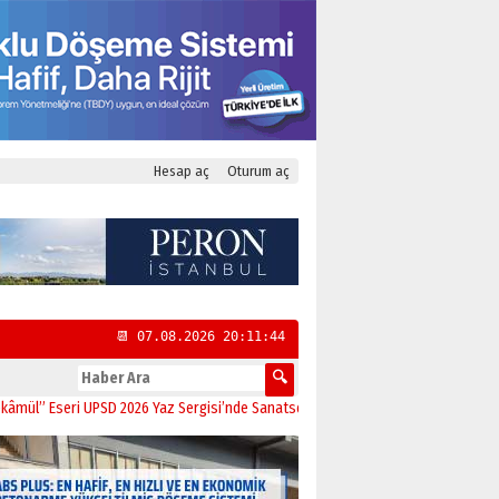
Hesap aç
Oturum aç
📆 07.08.2026 20:11:44
” Eseri UPSD 2026 Yaz Sergisi’nde Sanatseverlerle Buluştu
11:21
CHP Kadıköy İ