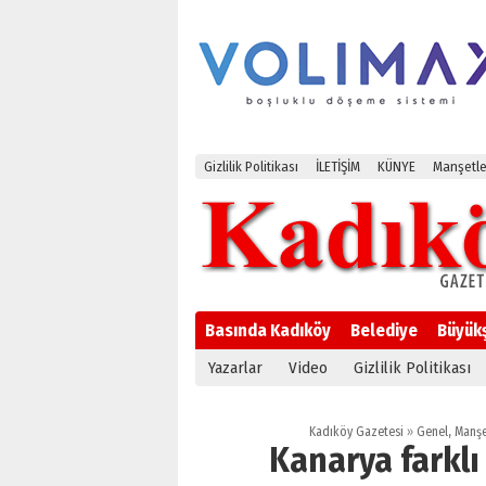
Gizlilik Politikası
İLETİŞİM
KÜNYE
Manşetle
Basında Kadıköy
Belediye
Büyük
Yazarlar
Video
Gizlilik Politikası
Kadıköy Gazetesi
»
Genel
,
Manşe
Kanarya farklı