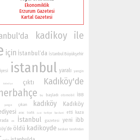
Ekonomiklik
Erzurum Gazetesi
Kartal Gazetesi
kadikoy
ile
tanbul'da
e
için
İstanbul’da
İstanbul Büyükşehir
istanbul
yaralı
iyesi
yangin
Kadıköy'de
çıktı
Belediye
nerbahçe
İBB
başladı
otomobil
bu
kadıköy
Kadıköy
çıkan
yangın
ediyesi
etti
kaza
arac
trafik
turkiye
baskani
özel
İstanbul
ibb
yeni
rada
gazetesi
en
kadikoyde
öldü
köy’de
baskan
tarafından
r
istanbulda