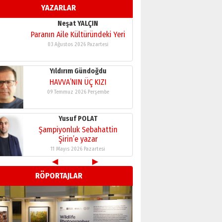
YAZARLAR
11 Mayıs 2026 Pazartesi
Neşat YALÇIN
Paranın Aile Kültüründeki Yeri
03 Ağustos 2026 Pazartesi
Yıldırım Gündoğdu
HAVVA’NIN ÜÇ KIZI
09 Temmuz 2026 Perşembe
Yusuf POLAT
Şampiyonluk Sebahattin
Şirin’e yazar
11 Mayıs 2026 Pazartesi
◀
▶
Neşat YALÇIN
RÖPORTAJLAR
Paranın Aile Kültüründeki Yeri
03 Ağustos 2026 Pazartesi
Yıldırım Gündoğdu