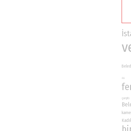
İs
v
Beled
iki
fe
çarptı
Bel
kame
Kadı
bi