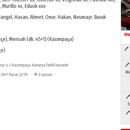
 Murillo xx, Eduok xxx
 Rangel, Hasan, Ahmet, Onur, Hakan, Neumayr, Burak
Hu
hçe), Mensah (dk. 45+1) (Kasımpaşa)
🖊 
çe)
🖊
hçe 4-2 Kasımpaşa
,
Kanarya farklı kazandı
Me
ık 2017 Pazar 22:59 · 💬 0 yorum ·
🖊
İ
🖊