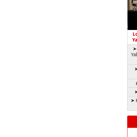
L
Ya
➤ 
Ya
➤
➤
➤ K