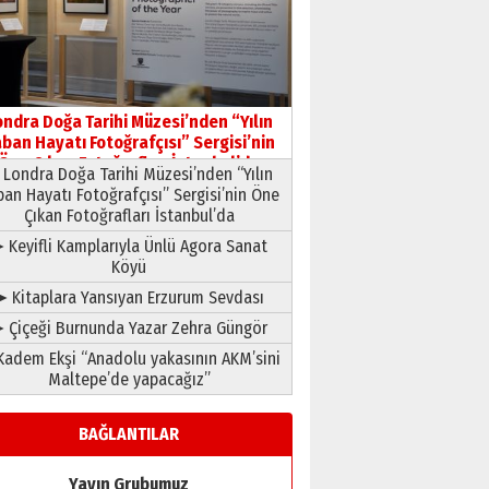
HAVVA’NIN ÜÇ KIZI
09 Temmuz 2026 Perşembe
Yusuf POLAT
Şampiyonluk Sebahattin
ondra Doğa Tarihi Müzesi’nden “Yılın
Şirin’e yazar
ban Hayatı Fotoğrafçısı” Sergisi’nin
11 Mayıs 2026 Pazartesi
Öne Çıkan Fotoğrafları İstanbul’da
Londra Doğa Tarihi Müzesi’nden “Yılın
ban Hayatı Fotoğrafçısı” Sergisi’nin Öne
Çıkan Fotoğrafları İstanbul’da
 Keyifli Kamplarıyla Ünlü Agora Sanat
Köyü
➤ Kitaplara Yansıyan Erzurum Sevdası
 Çiçeği Burnunda Yazar Zehra Güngör
adem Ekşi “Anadolu yakasının AKM’sini
Maltepe’de yapacağız”
BAĞLANTILAR
Yayın Grubumuz