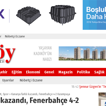
r
Nöbetçi Eczane
şehir
Eğitim
Ekonomi
Genel
Magazin
Politika
Sağlık
Uyarılar
Nöbetçi Eczane
18:42
Şennur Üzgen’in “Tekâmül
t
,
Spor
»
Kanarya farklı kazandı, Fenerbahçe 4-2 Kasımpaşa
 kazandı, Fenerbahçe 4-2