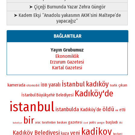
➤ Çiçeği Burnunda Yazar Zehra Güngör
➤ Kadem Ekşi “Anadolu yakasının AKM’sini Maltepe’de
yapacağız”
BAĞLANTILAR
Yayın Grubumuz
Ekonomiklik
Erzurum Gazetesi
Kartal Gazetesi
kadıköy
İstanbul
yaralı
kamerada
İBB
çıkan
otomobil
trafik
Kadıköy'de
İstanbul Büyükşehir Belediyesi
istanbul
öldü
istanbulda
Kadıköy’de
etti
en
bir
gazetesi
başladı
baskan
polis
arac
tarafından
iki
yangın
Belediye
özel
kadikoy
Kadıköy Belediyesi
yeni
kaza
baskani