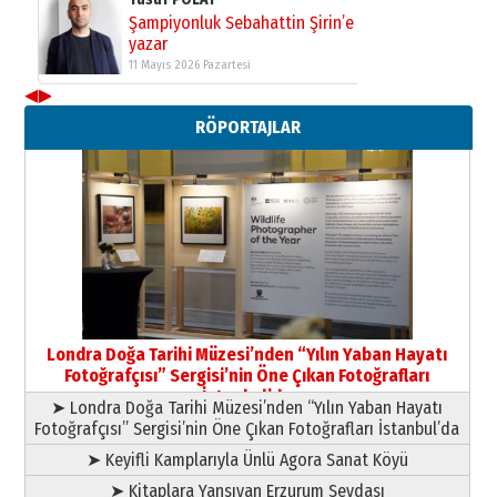
Şampiyonluk Sebahattin Şirin’e
yazar
11 Mayıs 2026 Pazartesi
◀
▶
Neşat YALÇIN
RÖPORTAJLAR
Paranın Aile Kültüründeki Yeri
03 Ağustos 2026 Pazartesi
Yıldırım Gündoğdu
HAVVA’NIN ÜÇ KIZI
09 Temmuz 2026 Perşembe
Yusuf POLAT
Şampiyonluk Sebahattin Şirin’e
Londra Doğa Tarihi Müzesi’nden “Yılın Yaban Hayatı
yazar
Fotoğrafçısı” Sergisi’nin Öne Çıkan Fotoğrafları
11 Mayıs 2026 Pazartesi
İstanbul’da
➤ Londra Doğa Tarihi Müzesi’nden “Yılın Yaban Hayatı
Fotoğrafçısı” Sergisi’nin Öne Çıkan Fotoğrafları İstanbul’da
➤ Keyifli Kamplarıyla Ünlü Agora Sanat Köyü
➤ Kitaplara Yansıyan Erzurum Sevdası