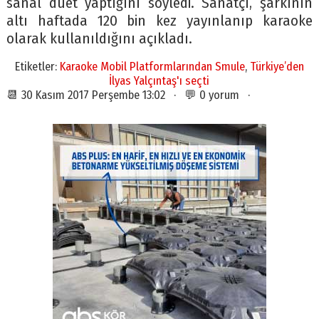
sanal düet yaptığını söyledi. Sanatçı, şarkının
altı haftada 120 bin kez yayınlanıp karaoke
olarak kullanıldığını açıkladı.
Etiketler:
Karaoke Mobil Platformlarından Smule
,
Türkiye’den
İlyas Yalçıntaş'ı seçti
📆 30 Kasım 2017 Perşembe 13:02 · 💬 0 yorum ·