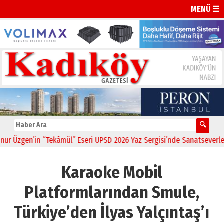
MENÜ ☰
Üzgen’in “Tekâmül” Eseri UPSD 2026 Yaz Sergisi’nde Sanatseverlerle 
Karaoke Mobil
Platformlarından Smule,
Türkiye’den İlyas Yalçıntaş’ı