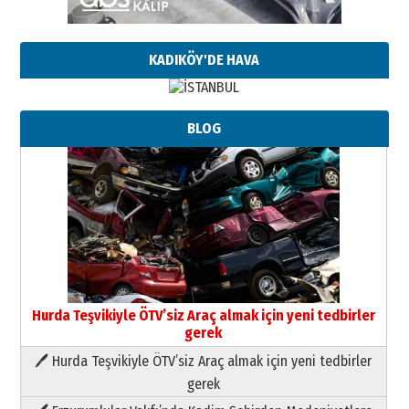
KADIKÖY'DE HAVA
BLOG
Hurda Teşvikiyle ÖTV’siz Araç almak için yeni tedbirler
gerek
🖊 Hurda Teşvikiyle ÖTV’siz Araç almak için yeni tedbirler
Neşat YALÇIN
gerek
Paranın Aile Kültüründeki Yeri