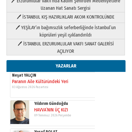
🖊 Erzurumlular Vakfı’nda Kadim Şehirden Medeniyetlere
03 Ağustos 2026 Pazartesi
Uzanan Hat Sanatı Sergisi
🖊 İSTANBUL KIŞ HAZIRLIKLARI AKOM KONTROLÜNDE
Yıldırım Gündoğdu
HAVVA’NIN ÜÇ KIZI
🖊 YEŞİLAY’ın bağımsızlık seferberliğinde İstanbul’un
09 Temmuz 2026 Perşembe
köprüleri yeşil ışıklandırıldı
🖊 İSTANBUL ERZURUMLULAR VAKFI SANAT GALERİSİ
Yusuf POLAT
AÇILIYOR
Şampiyonluk Sebahattin Şirin’e
yazar
11 Mayıs 2026 Pazartesi
YAZARLAR
Neşat YALÇIN
Paranın Aile Kültüründeki Yeri
03 Ağustos 2026 Pazartesi
Yıldırım Gündoğdu
HAVVA’NIN ÜÇ KIZI
09 Temmuz 2026 Perşembe
Yusuf POLAT