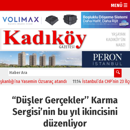
MENÜ ☰
nlığı’na Yasemin Özsaraç atandı
11:14
İstanbul’da CHP’nin 23 İlçe B
“Düşler Gerçekler’’ Karma
Sergisi’nin bu yıl ikincisini
düzenliyor