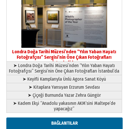
Yıldırım Gündoğdu
HAVVA’NIN ÜÇ KIZI
09 Temmuz 2026 Perşembe
Yusuf POLAT
Şampiyonluk Sebahattin Şirin’e
Londra Doğa Tarihi Müzesi’nden “Yılın Yaban Hayatı
yazar
Fotoğrafçısı” Sergisi’nin Öne Çıkan Fotoğrafları
11 Mayıs 2026 Pazartesi
İstanbul’da
➤ Londra Doğa Tarihi Müzesi’nden “Yılın Yaban Hayatı
Fotoğrafçısı” Sergisi’nin Öne Çıkan Fotoğrafları İstanbul’da
➤ Keyifli Kamplarıyla Ünlü Agora Sanat Köyü
➤ Kitaplara Yansıyan Erzurum Sevdası
➤ Çiçeği Burnunda Yazar Zehra Güngör
➤ Kadem Ekşi “Anadolu yakasının AKM’sini Maltepe’de
yapacağız”
BAĞLANTILAR