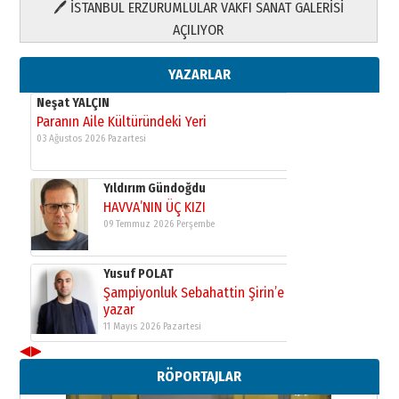
🖊 İSTANBUL ERZURUMLULAR VAKFI SANAT GALERİSİ
Yusuf POLAT
AÇILIYOR
Şampiyonluk Sebahattin Şirin’e
yazar
11 Mayıs 2026 Pazartesi
YAZARLAR
Neşat YALÇIN
Paranın Aile Kültüründeki Yeri
03 Ağustos 2026 Pazartesi
Yıldırım Gündoğdu
HAVVA’NIN ÜÇ KIZI
09 Temmuz 2026 Perşembe
Yusuf POLAT
Şampiyonluk Sebahattin Şirin’e
yazar
11 Mayıs 2026 Pazartesi
◀
▶
Neşat YALÇIN
RÖPORTAJLAR
Paranın Aile Kültüründeki Yeri
03 Ağustos 2026 Pazartesi