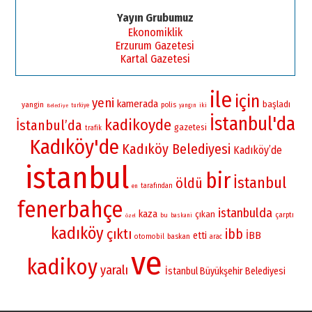
Yayın Grubumuz
Ekonomiklik
Erzurum Gazetesi
Kartal Gazetesi
ile
için
yeni
kamerada
başladı
yangin
polis
iki
turkiye
yangın
Belediye
İstanbul'da
kadikoyde
İstanbul’da
gazetesi
trafik
Kadıköy'de
Kadıköy Belediyesi
Kadıköy’de
istanbul
bir
İstanbul
öldü
tarafından
en
fenerbahçe
istanbulda
kaza
çıkan
çarptı
bu
baskani
özel
kadıköy
çıktı
ibb
İBB
etti
otomobil
baskan
arac
ve
kadikoy
yaralı
İstanbul Büyükşehir Belediyesi