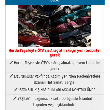
BLOG
Hurda Teşvikiyle ÖTV’siz Araç almak için yeni tedbirler
gerek
🖊 Hurda Teşvikiyle ÖTV’siz Araç almak için yeni tedbirler
Neşat YALÇIN
gerek
Paranın Aile Kültüründeki Yeri
🖊 Erzurumlular Vakfı’nda Kadim Şehirden Medeniyetlere
03 Ağustos 2026 Pazartesi
Uzanan Hat Sanatı Sergisi
🖊 İSTANBUL KIŞ HAZIRLIKLARI AKOM KONTROLÜNDE
Yıldırım Gündoğdu
HAVVA’NIN ÜÇ KIZI
🖊 YEŞİLAY’ın bağımsızlık seferberliğinde İstanbul’un
09 Temmuz 2026 Perşembe
köprüleri yeşil ışıklandırıldı