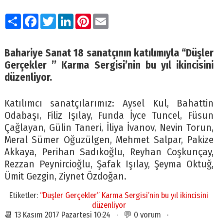
Paylaş
Facebook
Twitter
LinkedIn
Pinterest
Email
Bahariye Sanat 18 sanatçının katılımıyla
“Düşler
Gerçekler ’’
Karma Sergisi’nin bu yıl ikincisini
düzenliyor.
Katılımcı sanatçılarımız: Aysel Kul, Bahattin
Odabaşı, Filiz Işılay, Funda İyce Tuncel, Füsun
Çağlayan, Gülin Taneri, İliya İvanov, Nevin Torun,
Meral Sümer Oğuzülgen, Mehmet Salpar, Pakize
Akkaya, Perihan Sadıkoğlu, Reyhan Coşkunçay,
Rezzan Peynircioğlu, Şafak Işılay, Şeyma Oktuğ,
Ümit Gezgin, Ziynet Özdoğan.
Etiketler:
“Düşler Gerçekler’’ Karma Sergisi’nin bu yıl ikincisini
düzenliyor
📆 13 Kasım 2017 Pazartesi 10:24 · 💬 0 yorum ·