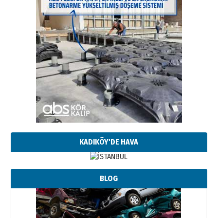
KADIKÖY'DE HAVA
Neşat YALÇIN
BLOG
Paranın Aile Kültüründeki Yeri
03 Ağustos 2026 Pazartesi