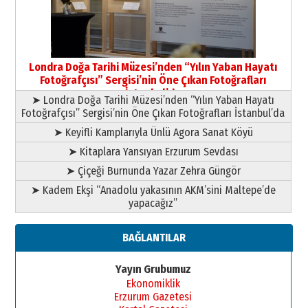
Londra Doğa Tarihi Müzesi’nden “Yılın Yaban Hayatı
Fotoğrafçısı” Sergisi’nin Öne Çıkan Fotoğrafları
İstanbul’da
➤ Londra Doğa Tarihi Müzesi’nden “Yılın Yaban Hayatı
Fotoğrafçısı” Sergisi’nin Öne Çıkan Fotoğrafları İstanbul’da
➤ Keyifli Kamplarıyla Ünlü Agora Sanat Köyü
➤ Kitaplara Yansıyan Erzurum Sevdası
➤ Çiçeği Burnunda Yazar Zehra Güngör
➤ Kadem Ekşi “Anadolu yakasının AKM’sini Maltepe’de
yapacağız”
BAĞLANTILAR
Yayın Grubumuz
Ekonomiklik
Erzurum Gazetesi