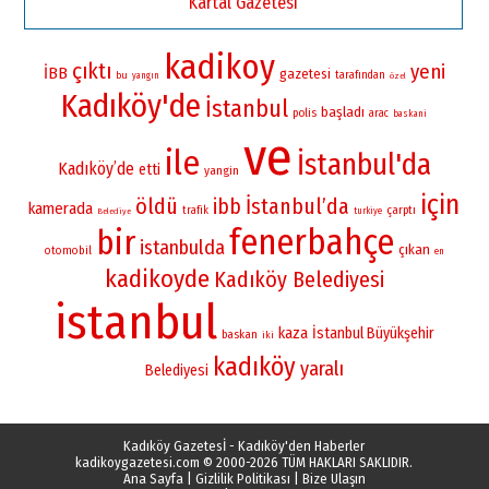
Kartal Gazetesi
kadikoy
çıktı
yeni
İBB
gazetesi
bu
tarafından
yangın
özel
Kadıköy'de
İstanbul
başladı
polis
arac
baskani
ve
ile
İstanbul'da
Kadıköy’de
etti
yangin
için
öldü
İstanbul’da
ibb
kamerada
çarptı
trafik
turkiye
Belediye
fenerbahçe
bir
istanbulda
çıkan
otomobil
en
kadikoyde
Kadıköy Belediyesi
istanbul
kaza
İstanbul Büyükşehir
baskan
iki
kadıköy
yaralı
Belediyesi
Kadıköy Gazetesİ - Kadıköy'den Haberler
kadikoygazetesi.com
© 2000-2026 TÜM HAKLARI SAKLIDIR.
Ana Sayfa
|
Gizlilik Politikası
|
Bize Ulaşın