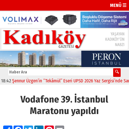
MENÜ ☰
42
Şennur Üzgen’in “Tekâmül” Eseri UPSD 2026 Yaz Sergisi’nde Sanats
Vodafone 39. İstanbul
Maratonu yapıldı
Paylaş
Facebook
Twitter
LinkedIn
Pinterest
Email