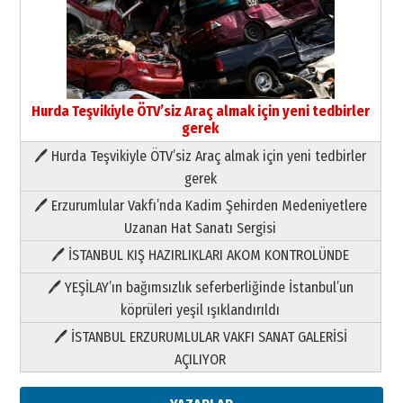
Yıldırım Gündoğdu
HAVVA’NIN ÜÇ KIZI
09 Temmuz 2026 Perşembe
Yusuf POLAT
Şampiyonluk Sebahattin Şirin’e
Hurda Teşvikiyle ÖTV’siz Araç almak için yeni tedbirler
yazar
gerek
11 Mayıs 2026 Pazartesi
🖊 Hurda Teşvikiyle ÖTV’siz Araç almak için yeni tedbirler
Neşat YALÇIN
gerek
Paranın Aile Kültüründeki Yeri
🖊 Erzurumlular Vakfı’nda Kadim Şehirden Medeniyetlere
03 Ağustos 2026 Pazartesi
Uzanan Hat Sanatı Sergisi
🖊 İSTANBUL KIŞ HAZIRLIKLARI AKOM KONTROLÜNDE
Yıldırım Gündoğdu
HAVVA’NIN ÜÇ KIZI
🖊 YEŞİLAY’ın bağımsızlık seferberliğinde İstanbul’un
09 Temmuz 2026 Perşembe
köprüleri yeşil ışıklandırıldı
🖊 İSTANBUL ERZURUMLULAR VAKFI SANAT GALERİSİ
Yusuf POLAT
AÇILIYOR
Şampiyonluk Sebahattin Şirin’e
yazar
11 Mayıs 2026 Pazartesi