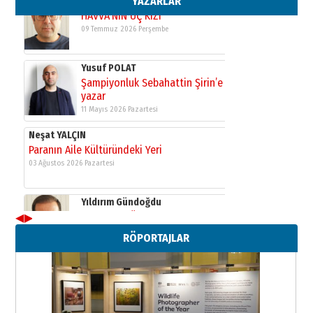
YAZARLAR
Neşat YALÇIN
Paranın Aile Kültüründeki Yeri
03 Ağustos 2026 Pazartesi
Yıldırım Gündoğdu
HAVVA’NIN ÜÇ KIZI
09 Temmuz 2026 Perşembe
Yusuf POLAT
Şampiyonluk Sebahattin Şirin’e
yazar
11 Mayıs 2026 Pazartesi
◀
▶
RÖPORTAJLAR