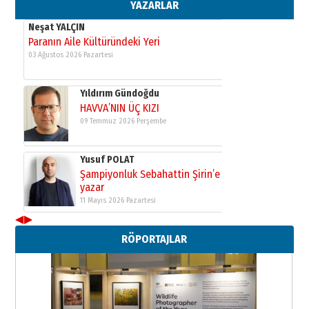
11 Mayıs 2026 Pazartesi
YAZARLAR
Neşat YALÇIN
Paranın Aile Kültüründeki Yeri
03 Ağustos 2026 Pazartesi
Yıldırım Gündoğdu
HAVVA’NIN ÜÇ KIZI
09 Temmuz 2026 Perşembe
Yusuf POLAT
Şampiyonluk Sebahattin Şirin’e
yazar
11 Mayıs 2026 Pazartesi
◀
▶
Neşat YALÇIN
RÖPORTAJLAR
Paranın Aile Kültüründeki Yeri
03 Ağustos 2026 Pazartesi
Yıldırım Gündoğdu
HAVVA’NIN ÜÇ KIZI