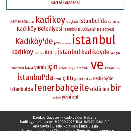
Kartal Gazetesi
kadikoy
İstanbul’da
kamerada
başladı
çarptı
arac
bu
Kadıköy Belediyesi
İstanbul Büyükşehir Belediyesi
istanbul
Kadıköy'de
polis
baskani
kadıköy
İstanbul
kadikoyde
ibb
yangin
iki
Belediye
ve
için
yaralı
kaza
çıkan
otomobil
baskan
tarafından
yangın
özel
İstanbul'da
çıktı
Kadıköy’de
gazetesi
trafik
en
fenerbahçe
ile
bir
öldü
istanbulda
İBB
yeni
etti
turkiye
Kadıköy Gazetesİ - Kadıköy'den Haberler
kadikoygazetesi.com
© 2000-2026 TÜM HAKLARI SAKLIDIR.
Ana Sayfa
|
Gizlilik Politikası
|
Bize Ulaşın
telli havuz yosun fircasi 12 cm
|
zodiac flopro vs havuz pompasi