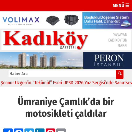
MENÜ ☰
nur Üzgen’in “Tekâmül” Eseri UPSD 2026 Yaz Sergisi’nde Sanatseverle
Ümraniye Çamlık’da bir
motosikleti çaldılar
Paylaş
Facebook
Twitter
LinkedIn
Pinterest
Email