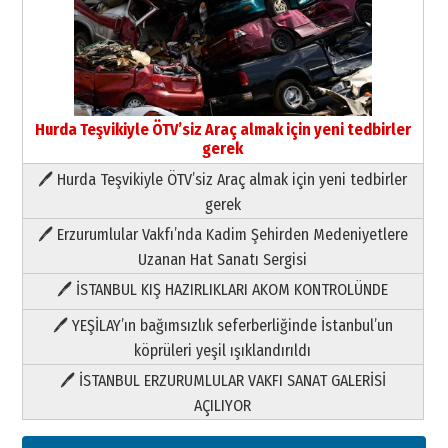
Hurda Teşvikiyle ÖTV’siz Araç almak için yeni tedbirler
gerek
🖊 Hurda Teşvikiyle ÖTV’siz Araç almak için yeni tedbirler
Neşat YALÇIN
gerek
Paranın Aile Kültüründeki Yeri
🖊 Erzurumlular Vakfı’nda Kadim Şehirden Medeniyetlere
03 Ağustos 2026 Pazartesi
Uzanan Hat Sanatı Sergisi
🖊 İSTANBUL KIŞ HAZIRLIKLARI AKOM KONTROLÜNDE
Yıldırım Gündoğdu
HAVVA’NIN ÜÇ KIZI
🖊 YEŞİLAY’ın bağımsızlık seferberliğinde İstanbul’un
09 Temmuz 2026 Perşembe
köprüleri yeşil ışıklandırıldı
🖊 İSTANBUL ERZURUMLULAR VAKFI SANAT GALERİSİ
Yusuf POLAT
AÇILIYOR
Şampiyonluk Sebahattin Şirin’e
yazar