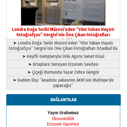
09 Temmuz 2026 Perşembe
Yusuf POLAT
Şampiyonluk Sebahattin Şirin’e
Londra Doğa Tarihi Müzesi’nden “Yılın Yaban Hayatı
yazar
Fotoğrafçısı” Sergisi’nin Öne Çıkan Fotoğrafları
11 Mayıs 2026 Pazartesi
İstanbul’da
➤ Londra Doğa Tarihi Müzesi’nden “Yılın Yaban Hayatı
Fotoğrafçısı” Sergisi’nin Öne Çıkan Fotoğrafları İstanbul’da
➤ Keyifli Kamplarıyla Ünlü Agora Sanat Köyü
➤ Kitaplara Yansıyan Erzurum Sevdası
➤ Çiçeği Burnunda Yazar Zehra Güngör
➤ Kadem Ekşi “Anadolu yakasının AKM’sini Maltepe’de
yapacağız”
BAĞLANTILAR
Yayın Grubumuz
Ekonomiklik
Erzurum Gazetesi