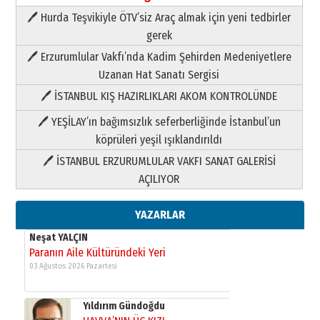
🖊 Hurda Teşvikiyle ÖTV’siz Araç almak için yeni tedbirler
Neşat YALÇIN
gerek
Paranın Aile Kültüründeki Yeri
🖊 Erzurumlular Vakfı’nda Kadim Şehirden Medeniyetlere
03 Ağustos 2026 Pazartesi
Uzanan Hat Sanatı Sergisi
🖊 İSTANBUL KIŞ HAZIRLIKLARI AKOM KONTROLÜNDE
Yıldırım Gündoğdu
HAVVA’NIN ÜÇ KIZI
🖊 YEŞİLAY’ın bağımsızlık seferberliğinde İstanbul’un
09 Temmuz 2026 Perşembe
köprüleri yeşil ışıklandırıldı
🖊 İSTANBUL ERZURUMLULAR VAKFI SANAT GALERİSİ
Yusuf POLAT
AÇILIYOR
Şampiyonluk Sebahattin Şirin’e
yazar
11 Mayıs 2026 Pazartesi
YAZARLAR
Neşat YALÇIN
Paranın Aile Kültüründeki Yeri
03 Ağustos 2026 Pazartesi
Yıldırım Gündoğdu