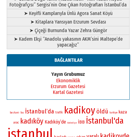
Fotoğrafçısı” Sergisi’nin Öne Çıkan Fotoğrafları İstanbul’da
➤ Keyifli Kamplarıyla Ünlü Agora Sanat Köyü
➤ Kitaplara Yansıyan Erzurum Sevdası
➤ Çiçeği Burnunda Yazar Zehra Güngör
➤ Kadem Ekşi “Anadolu yakasının AKM’sini Maltepe’de
yapacağız”
BAĞLANTILAR
Yayın Grubumuz
Ekonomiklik
Erzurum Gazetesi
Kartal Gazetesi
kadikoy
İstanbul’da
öldü
kaza
bu
trafik
baskani
turkiye
İstanbul'da
kadıköy
Kadıköy’de
İBB
arac
Belediye
istanbul
kadikoyde
yaralı
başladı
çıkan