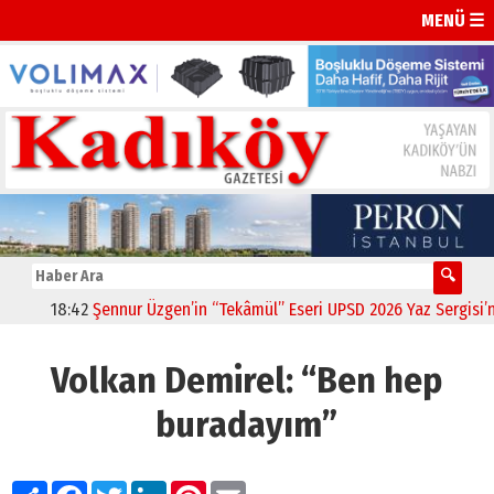
MENÜ ☰
18:42
Şennur Üzgen’in “Tekâmül” Eseri UPSD 2026 Yaz Sergisi’nde
Volkan Demirel: “Ben hep
buradayım”
Paylaş
Facebook
Twitter
LinkedIn
Pinterest
Email