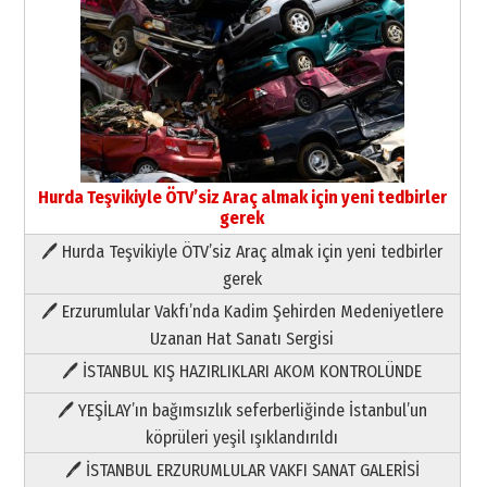
Hurda Teşvikiyle ÖTV’siz Araç almak için yeni tedbirler
gerek
🖊 Hurda Teşvikiyle ÖTV’siz Araç almak için yeni tedbirler
Neşat YALÇIN
gerek
Paranın Aile Kültüründeki Yeri
🖊 Erzurumlular Vakfı’nda Kadim Şehirden Medeniyetlere
03 Ağustos 2026 Pazartesi
Uzanan Hat Sanatı Sergisi
🖊 İSTANBUL KIŞ HAZIRLIKLARI AKOM KONTROLÜNDE
Yıldırım Gündoğdu
HAVVA’NIN ÜÇ KIZI
🖊 YEŞİLAY’ın bağımsızlık seferberliğinde İstanbul’un
09 Temmuz 2026 Perşembe
köprüleri yeşil ışıklandırıldı
🖊 İSTANBUL ERZURUMLULAR VAKFI SANAT GALERİSİ
Yusuf POLAT