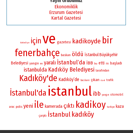
Yayın Grubumuz
Ekonomiklik
Erzurum Gazetesi
Kartal Gazetesi
ve
bir
için
kadikoyde
gazetesi
Belediye
fenerbahçe
öldü
İstanbul Büyükşehir
baskan
İstanbul’da
yaralı
İBB
Belediyesi
etti
başladı
yangin
bu
iki
en
Kadıköy Belediyesi
istanbulda
tarafından
Kadıköy'de
Kadıköy’de
çıkan
trafik
baskani
özel
istanbul
İstanbul'da
ibb
otomobil
yangın
ile
kadikoy
çıktı
yeni
kamerada
kaza
polis
arac
turkiye
kadıköy
İstanbul
çarptı