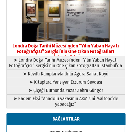
Yıldırım Gündoğdu
HAVVA’NIN ÜÇ KIZI
09 Temmuz 2026 Perşembe
Yusuf POLAT
Şampiyonluk Sebahattin Şirin’e
Londra Doğa Tarihi Müzesi’nden “Yılın Yaban Hayatı
yazar
Fotoğrafçısı” Sergisi’nin Öne Çıkan Fotoğrafları
11 Mayıs 2026 Pazartesi
İstanbul’da
➤ Londra Doğa Tarihi Müzesi’nden “Yılın Yaban Hayatı
Fotoğrafçısı” Sergisi’nin Öne Çıkan Fotoğrafları İstanbul’da
➤ Keyifli Kamplarıyla Ünlü Agora Sanat Köyü
➤ Kitaplara Yansıyan Erzurum Sevdası
➤ Çiçeği Burnunda Yazar Zehra Güngör
➤ Kadem Ekşi “Anadolu yakasının AKM’sini Maltepe’de
yapacağız”
BAĞLANTILAR