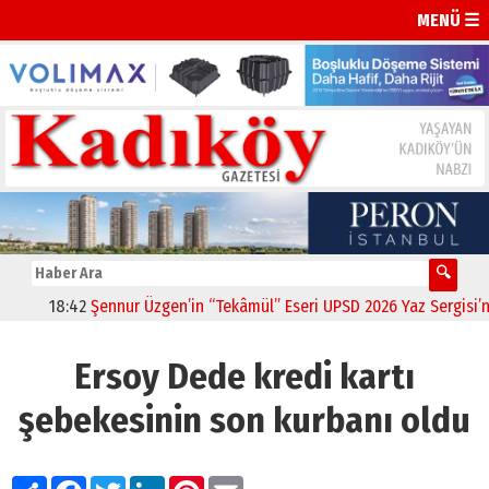
MENÜ ☰
18:42
Şennur Üzgen’in “Tekâmül” Eseri UPSD 2026 Yaz Sergisi’nde 
Ersoy Dede kredi kartı
şebekesinin son kurbanı oldu
Paylaş
Facebook
Twitter
LinkedIn
Pinterest
Email