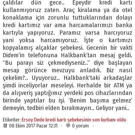
çaldılar dün gece.. Epeydir kredi kartı
kullanmıyoruz zaten. Araç kiralama ya da otel
konaklama için zorunlu tuttuklarından dolayı
kredi kartımız var ama harcamalarımızı banka
kartıyla yapıyoruz. Paramız varsa harcıyoruz
yani yoksa harcamıyoruz. İşte o kartımızı
kopyalamış alçaklar şebekesi. Gecenin bir vakti
Didem’in telefonuna Halkbank’tan mesaj geldi.
“Bu parayı siz çekmediyseniz..” diye başlayan
mesajı görünce mevzuyu anladık. Biz nasıl
çekelim?.. Uyuyoruz.. Halkbank’taki arkadaşlar
şimdi inceliyorlar meseleyi. Herhalde bir ATM ya
da alışveriş yaptığımız yerdeki pos cihazlarından
birinde yaptılar bu işi. ‘Benim başıma gelmez’
demeyin, tedbiri elden bırakmayın.. Geliyor yani..
Etiketler:
Ersoy Dede kredi kartı şebekesinin son kurbanı oldu
📆 08 Ekim 2017 Pazar 12:31 · 💬 0 yorum ·