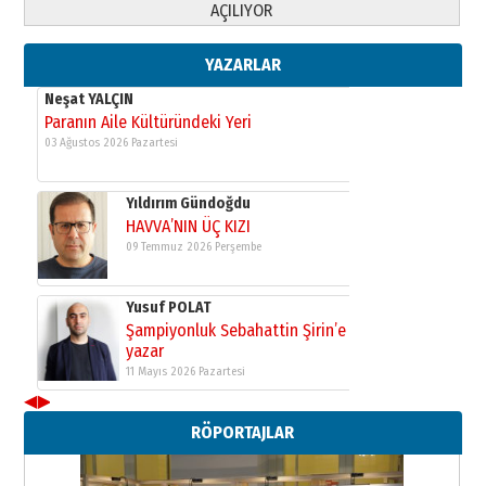
AÇILIYOR
Şampiyonluk Sebahattin Şirin’e
yazar
11 Mayıs 2026 Pazartesi
YAZARLAR
Neşat YALÇIN
Paranın Aile Kültüründeki Yeri
03 Ağustos 2026 Pazartesi
Yıldırım Gündoğdu
HAVVA’NIN ÜÇ KIZI
09 Temmuz 2026 Perşembe
Yusuf POLAT
Şampiyonluk Sebahattin Şirin’e
yazar
11 Mayıs 2026 Pazartesi
◀
▶
Neşat YALÇIN
RÖPORTAJLAR
Paranın Aile Kültüründeki Yeri
03 Ağustos 2026 Pazartesi