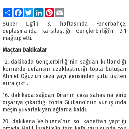
Paylaş
Facebook
Twitter
LinkedIn
Pinterest
Email
Süper Lig’in 3. haftasında Fenerbahçe,
deplasmanda karşılaştığı Gençlerbirliği’ni 2-1
mağlup etti.
Maçtan Dakikalar
12. dakikada Gençlerbirliği’nin sağdan kullandığı
kornerde defansın uzaklaştırdığı topla buluşan
Ahmet Oğuz’un ceza yayı gerisinden şutu üstten
auta çıktı.
16. dakikada sağdan Dirar’ın ceza sahasına girip
dışarıya çıkardığı topta Giuliano’nun vuruşunda
meşin yuvarlak yan ağlarda kaldı.
20. dakikada Velbuena’nın sol kanattan yaptığı
ortada Halil İbrahim’in ters kafa vuruşunda top