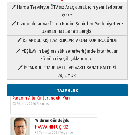
🖊 Hurda Teşvikiyle ÖTV’siz Araç almak için yeni tedbirler
Neşat YALÇIN
gerek
Paranın Aile Kültüründeki Yeri
🖊 Erzurumlular Vakfı’nda Kadim Şehirden Medeniyetlere
03 Ağustos 2026 Pazartesi
Uzanan Hat Sanatı Sergisi
🖊 İSTANBUL KIŞ HAZIRLIKLARI AKOM KONTROLÜNDE
Yıldırım Gündoğdu
HAVVA’NIN ÜÇ KIZI
🖊 YEŞİLAY’ın bağımsızlık seferberliğinde İstanbul’un
09 Temmuz 2026 Perşembe
köprüleri yeşil ışıklandırıldı
🖊 İSTANBUL ERZURUMLULAR VAKFI SANAT GALERİSİ
Yusuf POLAT
AÇILIYOR
Şampiyonluk Sebahattin Şirin’e
yazar
11 Mayıs 2026 Pazartesi
YAZARLAR
Neşat YALÇIN
Paranın Aile Kültüründeki Yeri
03 Ağustos 2026 Pazartesi
Yıldırım Gündoğdu