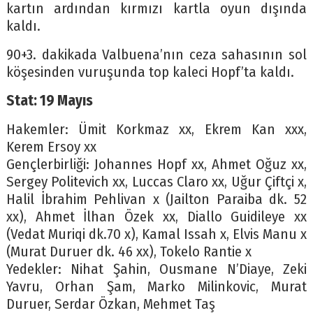
kartın ardından kırmızı kartla oyun dışında
kaldı.
90+3. dakikada Valbuena’nın ceza sahasının sol
köşesinden vuruşunda top kaleci Hopf’ta kaldı.
Stat: 19 Mayıs
Hakemler: Ümit Korkmaz xx, Ekrem Kan xxx,
Kerem Ersoy xx
Gençlerbirliği: Johannes Hopf xx, Ahmet Oğuz xx,
Sergey Politevich xx, Luccas Claro xx, Uğur Çiftçi x,
Halil İbrahim Pehlivan x (Jailton Paraiba dk. 52
xx), Ahmet İlhan Özek xx, Diallo Guidileye xx
(Vedat Muriqi dk.70 x), Kamal Issah x, Elvis Manu x
(Murat Duruer dk. 46 xx), Tokelo Rantie x
Yedekler: Nihat Şahin, Ousmane N’Diaye, Zeki
Yavru, Orhan Şam, Marko Milinkovic, Murat
Duruer, Serdar Özkan, Mehmet Taş