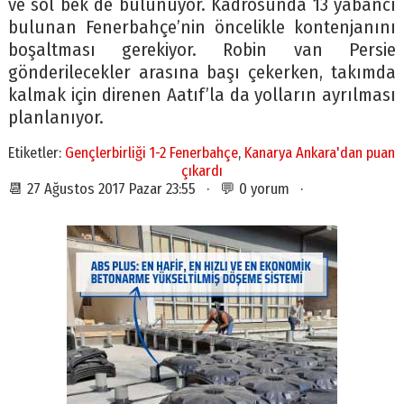
ve sol bek de bulunuyor. Kadrosunda 13 yabancı
bulunan Fenerbahçe’nin öncelikle kontenjanını
boşaltması gerekiyor. Robin van Persie
gönderilecekler arasına başı çekerken, takımda
kalmak için direnen Aatıf’la da yolların ayrılması
planlanıyor.
Etiketler:
Gençlerbirliği 1-2 Fenerbahçe
,
Kanarya Ankara'dan puan
çıkardı
📆 27 Ağustos 2017 Pazar 23:55 · 💬 0 yorum ·