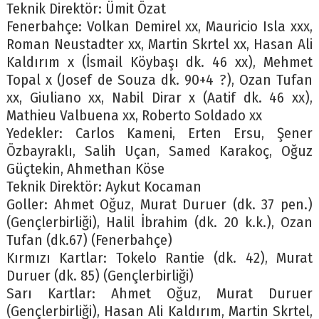
Teknik Direktör: Ümit Özat
Fenerbahçe: Volkan Demirel xx, Mauricio Isla xxx,
Roman Neustadter xx, Martin Skrtel xx, Hasan Ali
Kaldırım x (İsmail Köybaşı dk. 46 xx), Mehmet
Topal x (Josef de Souza dk. 90+4 ?), Ozan Tufan
xx, Giuliano xx, Nabil Dirar x (Aatif dk. 46 xx),
Mathieu Valbuena xx, Roberto Soldado xx
Yedekler: Carlos Kameni, Erten Ersu, Şener
Özbayraklı, Salih Uçan, Samed Karakoç, Oğuz
Güçtekin, Ahmethan Köse
Teknik Direktör: Aykut Kocaman
Goller: Ahmet Oğuz, Murat Duruer (dk. 37 pen.)
(Gençlerbirliği), Halil İbrahim (dk. 20 k.k.), Ozan
Tufan (dk.67) (Fenerbahçe)
Kırmızı Kartlar: Tokelo Rantie (dk. 42), Murat
Duruer (dk. 85) (Gençlerbirliği)
Sarı Kartlar: Ahmet Oğuz, Murat Duruer
(Gençlerbirliği), Hasan Ali Kaldırım, Martin Skrtel,