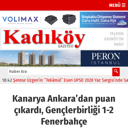
MENÜ ☰
2
Şennur Üzgen’in “Tekâmül” Eseri UPSD 2026 Yaz Sergisi’nde Sanatse
Kanarya Ankara’dan puan
çıkardı, Gençlerbirliği 1-2
Fenerbahçe