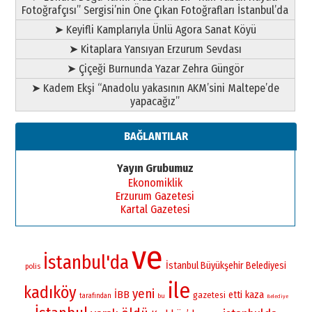
Fotoğrafçısı” Sergisi’nin Öne Çıkan Fotoğrafları İstanbul’da
➤ Keyifli Kamplarıyla Ünlü Agora Sanat Köyü
➤ Kitaplara Yansıyan Erzurum Sevdası
➤ Çiçeği Burnunda Yazar Zehra Güngör
➤ Kadem Ekşi “Anadolu yakasının AKM’sini Maltepe’de
yapacağız”
BAĞLANTILAR
Yayın Grubumuz
Ekonomiklik
Erzurum Gazetesi
Kartal Gazetesi
ve
İstanbul'da
İstanbul Büyükşehir Belediyesi
polis
ile
kadıköy
yeni
İBB
etti
kaza
gazetesi
tarafından
bu
Belediye