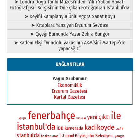
➤ Londra Doğa Tarihi Müzesi’nden “Yılın Yaban Hayatı
Fotoğrafçısı” Sergisi’nin Öne Çıkan Fotoğrafları İstanbul’da
➤ Keyifli Kamplarıyla Ünlü Agora Sanat Köyü
➤ Kitaplara Yansıyan Erzurum Sevdası
➤ Çiçeği Burnunda Yazar Zehra Güngör
➤ Kadem Ekşi “Anadolu yakasının AKM’sini Maltepe’de
yapacağız”
BAĞLANTILAR
Yayın Grubumuz
Ekonomiklik
Erzurum Gazetesi
Kartal Gazetesi
fenerbahçe
ile
çıktı
yeni
yangın
baskani
İstanbul'da
kadikoyde
İBB
kamerada
trafik
istanbulda
İstanbul Büyükşehir Belediyesi
yangin
baskan
arac