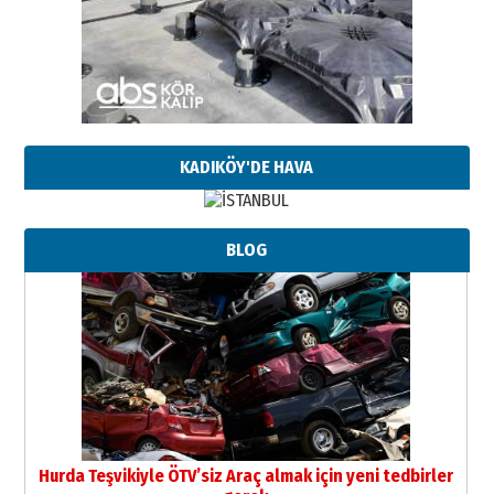
KADIKÖY'DE HAVA
BLOG
Hurda Teşvikiyle ÖTV’siz Araç almak için yeni tedbirler