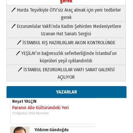
gerek
🖊 Hurda Teşvikiyle ÖTV’siz Araç almak için yeni tedbirler
Neşat YALÇIN
gerek
Paranın Aile Kültüründeki Yeri
🖊 Erzurumlular Vakfı’nda Kadim Şehirden Medeniyetlere
03 Ağustos 2026 Pazartesi
Uzanan Hat Sanatı Sergisi
🖊 İSTANBUL KIŞ HAZIRLIKLARI AKOM KONTROLÜNDE
Yıldırım Gündoğdu
HAVVA’NIN ÜÇ KIZI
🖊 YEŞİLAY’ın bağımsızlık seferberliğinde İstanbul’un
09 Temmuz 2026 Perşembe
köprüleri yeşil ışıklandırıldı
🖊 İSTANBUL ERZURUMLULAR VAKFI SANAT GALERİSİ
Yusuf POLAT
AÇILIYOR
Şampiyonluk Sebahattin Şirin’e
yazar
11 Mayıs 2026 Pazartesi
YAZARLAR
Neşat YALÇIN
Paranın Aile Kültüründeki Yeri
03 Ağustos 2026 Pazartesi
Yıldırım Gündoğdu