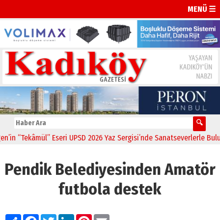
MENÜ ☰
n “Tekâmül” Eseri UPSD 2026 Yaz Sergisi’nde Sanatseverlerle Buluştu
Pendik Belediyesinden Amatör
futbola destek
Paylaş
Facebook
Twitter
LinkedIn
Pinterest
Email