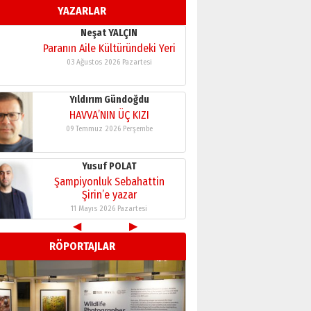
YAZARLAR
Neşat YALÇIN
Paranın Aile Kültüründeki Yeri
03 Ağustos 2026 Pazartesi
Yıldırım Gündoğdu
HAVVA’NIN ÜÇ KIZI
09 Temmuz 2026 Perşembe
Yusuf POLAT
Şampiyonluk Sebahattin
Şirin’e yazar
11 Mayıs 2026 Pazartesi
Neşat YALÇIN
◀
▶
Paranın Aile Kültüründeki Yeri
RÖPORTAJLAR
03 Ağustos 2026 Pazartesi
Yıldırım Gündoğdu
HAVVA’NIN ÜÇ KIZI