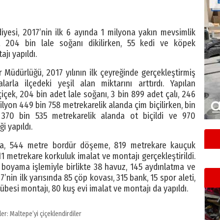
yesi, 2017’nin ilk 6 ayında 1 milyona yakın mevsimlik
a 204 bin lale soğanı dikilirken, 55 kedi ve köpek
jı yapıldı.
Müdürlüğü, 2017 yılının ilk çeyreğinde gerçekleştirmiş
larla ilçedeki yeşil alan miktarını arttırdı. Yapılan
içek, 204 bin adet lale soğanı, 3 bin 899 adet çalı, 246
ilyon 449 bin 758 metrekarelik alanda çim biçilirken, bin
 370 bin 535 metrekarelik alanda ot biçildi ve 970
i yapıldı.
rda, 544 metre bordür döşeme, 819 metrekare kauçuk
1 metrekare korkuluk imalat ve montajı gerçekleştirildi.
 boyama işlemiyle birlikte 38 havuz, 145 aydınlatma ve
’nin ilk yarısında 85 çöp kovası, 315 bank, 15 spor aleti,
übesi montajı, 80 kuş evi imalat ve montajı da yapıldı.
ler:
Maltepe’yi çiçeklendirdiler