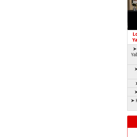
L
Ya
➤ 
Ya
➤
➤
➤ K