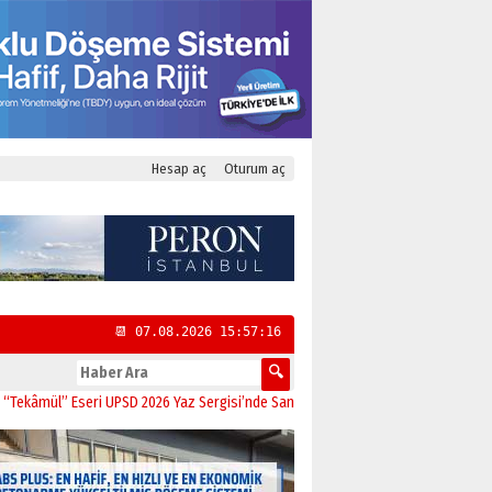
Hesap aç
Oturum aç
📆 07.08.2026 15:57:17
l” Eseri UPSD 2026 Yaz Sergisi’nde Sanatseverlerle Buluştu
11:21
CHP Kadıköy 