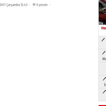
 2017 Çarşamba 12:43 · 💬 0 yorum ·
Hu
🖊 
🖊
Me
🖊
İ
🖊