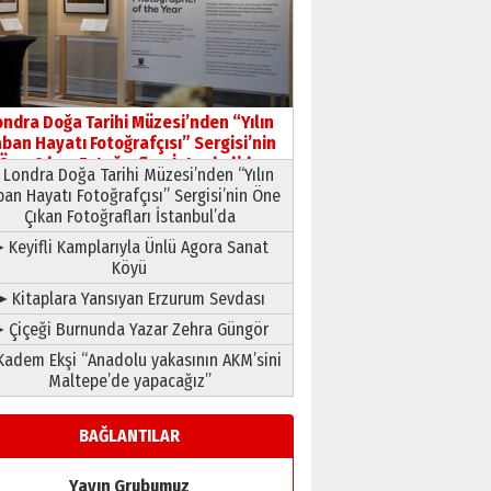
09 Temmuz 2026 Perşembe
Yusuf POLAT
Şampiyonluk Sebahattin
Şirin’e yazar
ondra Doğa Tarihi Müzesi’nden “Yılın
11 Mayıs 2026 Pazartesi
ban Hayatı Fotoğrafçısı” Sergisi’nin
Öne Çıkan Fotoğrafları İstanbul’da
Londra Doğa Tarihi Müzesi’nden “Yılın
ban Hayatı Fotoğrafçısı” Sergisi’nin Öne
Çıkan Fotoğrafları İstanbul’da
 Keyifli Kamplarıyla Ünlü Agora Sanat
Köyü
➤ Kitaplara Yansıyan Erzurum Sevdası
 Çiçeği Burnunda Yazar Zehra Güngör
adem Ekşi “Anadolu yakasının AKM’sini
Maltepe’de yapacağız”
BAĞLANTILAR
Yayın Grubumuz