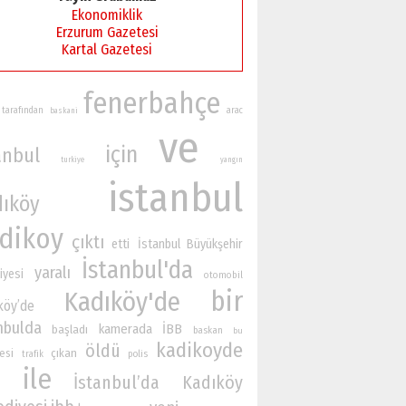
Ekonomiklik
Erzurum Gazetesi
Kartal Gazetesi
fenerbahçe
tarafından
arac
baskani
ve
için
anbul
turkiye
yangın
istanbul
dıköy
dikoy
çıktı
etti
İstanbul Büyükşehir
İstanbul'da
yaralı
iyesi
otomobil
bir
Kadıköy'de
köy’de
nbulda
kamerada
İBB
başladı
baskan
bu
kadikoyde
öldü
esi
çıkan
polis
trafik
ile
İstanbul’da
Kadıköy