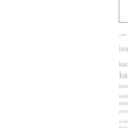
çarptı
İst
ka
ka
Beled
Kadı
ista
gazet
yangin