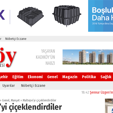
r
Nöbetçi Eczane
şehir
Eğitim
Ekonomi
Genel
Magazin
Politika
Sağlık
Uyarılar
Nöbetçi Eczane
18:42
Şennur Üzgen’in “Tekâmü
»
Genel
,
Manşet
»
Maltepe’yi çiçeklendirdiler
yi çiçeklendirdiler