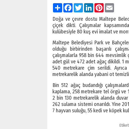
Paylaş
Facebook
Twitter
LinkedIn
Pinterest
Email
Doğa ve çevre dostu Maltepe Beledi
çiçek dikti. Çalışmalar kapsamınd
kulübesiyle 80 kuş evi imalat ve monta
Maltepe Belediyesi Park ve Bahçeler 
olduğu birbirinden başarılı çalışma
çalışmalarla 958 bin 644 mevsimlik ç
adet gül ve 472 adet ağaç dikildi. 1 m
540 metrekare çim serildi. Ayrıca
metrekarelik alanda yabani ot temizliğ
Bin 512 ağaç budandığı çalışmala
kaplama, 258 metrekare tel örgü ve 1
2 bin 130 metrekarelik alanda duvar
262 sulama sistemi onarıldı. Yine 2017
7 hayvan suluğu, 55 kedi ve köpek kul
Etiket