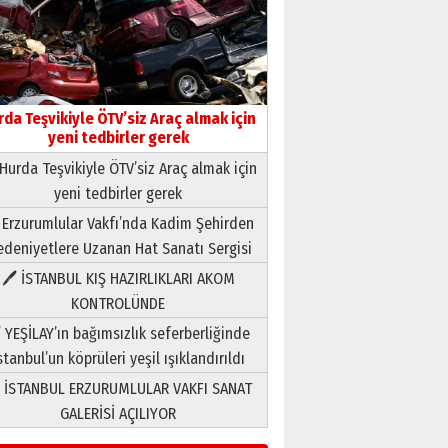
rda Teşvikiyle ÖTV’siz Araç almak için
yeni tedbirler gerek
Hurda Teşvikiyle ÖTV’siz Araç almak için
yeni tedbirler gerek
Neşat YALÇIN
Paranın Aile Kültüründeki Yeri
 Erzurumlular Vakfı’nda Kadim Şehirden
03 Ağustos 2026 Pazartesi
deniyetlere Uzanan Hat Sanatı Sergisi
🖊 İSTANBUL KIŞ HAZIRLIKLARI AKOM
Yıldırım Gündoğdu
KONTROLÜNDE
HAVVA’NIN ÜÇ KIZI
 YEŞİLAY’ın bağımsızlık seferberliğinde
09 Temmuz 2026 Perşembe
stanbul’un köprüleri yeşil ışıklandırıldı
Yusuf POLAT
 İSTANBUL ERZURUMLULAR VAKFI SANAT
Şampiyonluk Sebahattin
GALERİSİ AÇILIYOR
Şirin’e yazar
11 Mayıs 2026 Pazartesi