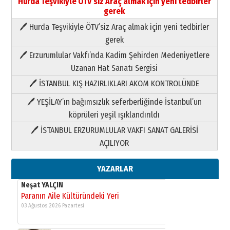
Hurda Teşvikiyle ÖTV’siz Araç almak için yeni tedbirler
gerek
🖊 Hurda Teşvikiyle ÖTV’siz Araç almak için yeni tedbirler
Neşat YALÇIN
gerek
Paranın Aile Kültüründeki Yeri
🖊 Erzurumlular Vakfı’nda Kadim Şehirden Medeniyetlere
03 Ağustos 2026 Pazartesi
Uzanan Hat Sanatı Sergisi
🖊 İSTANBUL KIŞ HAZIRLIKLARI AKOM KONTROLÜNDE
Yıldırım Gündoğdu
HAVVA’NIN ÜÇ KIZI
🖊 YEŞİLAY’ın bağımsızlık seferberliğinde İstanbul’un
09 Temmuz 2026 Perşembe
köprüleri yeşil ışıklandırıldı
🖊 İSTANBUL ERZURUMLULAR VAKFI SANAT GALERİSİ
Yusuf POLAT
AÇILIYOR
Şampiyonluk Sebahattin Şirin’e
yazar
11 Mayıs 2026 Pazartesi
YAZARLAR
Neşat YALÇIN
Paranın Aile Kültüründeki Yeri
03 Ağustos 2026 Pazartesi