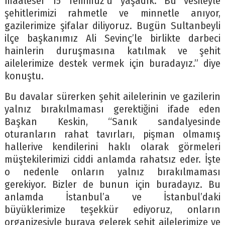
maalesef 15 Temmuz’u yaşadık. Bu vesileyle
şehitlerimizi rahmetle ve minnetle anıyor,
gazilerimize şifalar diliyoruz. Bugün Sultanbeyli
ilçe başkanımız Ali Sevinç’le birlikte darbeci
hainlerin duruşmasına katılmak ve şehit
ailelerimize destek vermek için buradayız.” diye
konuştu.
Bu davalar sürerken şehit ailelerinin ve gazilerin
yalnız bırakılmaması gerektiğini ifade eden
Başkan Keskin, “Sanık sandalyesinde
oturanların rahat tavırları, pişman olmamış
hallerive kendilerini haklı olarak görmeleri
müştekilerimizi ciddi anlamda rahatsız eder. İşte
o nedenle onların yalnız bırakılmaması
gerekiyor. Bizler de bunun için buradayız. Bu
anlamda İstanbul’a ve İstanbul’daki
büyüklerimize teşekkür ediyoruz, onların
organizesiyle buraya gelerek şehit ailelerimize ve