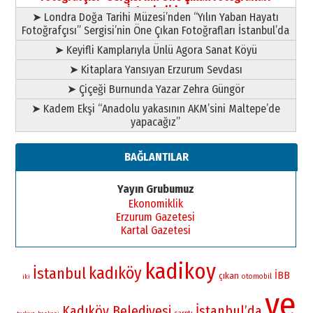
11 Mayıs 2026 Pazartesi
İstanbul’da
➤ Londra Doğa Tarihi Müzesi’nden “Yılın Yaban Hayatı
Fotoğrafçısı” Sergisi’nin Öne Çıkan Fotoğrafları İstanbul’da
➤ Keyifli Kamplarıyla Ünlü Agora Sanat Köyü
➤ Kitaplara Yansıyan Erzurum Sevdası
➤ Çiçeği Burnunda Yazar Zehra Güngör
➤ Kadem Ekşi “Anadolu yakasının AKM’sini Maltepe’de
yapacağız”
BAĞLANTILAR
Yayın Grubumuz
Ekonomiklik
Erzurum Gazetesi
Kartal Gazetesi
kadikoy
kadıköy
İstanbul
İBB
çıkan
otomobil
iki
ve
Kadıköy Belediyesi
İstanbul’da