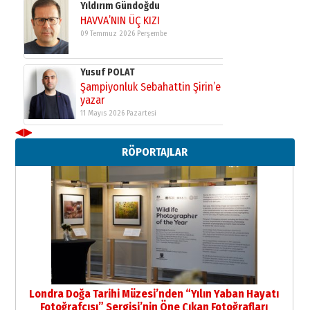
Yıldırım Gündoğdu
HAVVA’NIN ÜÇ KIZI
09 Temmuz 2026 Perşembe
Yusuf POLAT
Şampiyonluk Sebahattin Şirin’e
yazar
11 Mayıs 2026 Pazartesi
◀
▶
Neşat YALÇIN
RÖPORTAJLAR
Paranın Aile Kültüründeki Yeri
03 Ağustos 2026 Pazartesi
Yıldırım Gündoğdu
HAVVA’NIN ÜÇ KIZI
09 Temmuz 2026 Perşembe
Yusuf POLAT
Şampiyonluk Sebahattin Şirin’e
Londra Doğa Tarihi Müzesi’nden “Yılın Yaban Hayatı
yazar
Fotoğrafçısı” Sergisi’nin Öne Çıkan Fotoğrafları