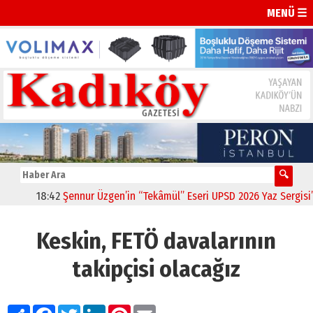
MENÜ ☰
18:42
Şennur Üzgen’in “Tekâmül” Eseri UPSD 2026 Yaz Sergisi’nde
Keskin, FETÖ davalarının
takipçisi olacağız
Paylaş
Facebook
Twitter
LinkedIn
Pinterest
Email