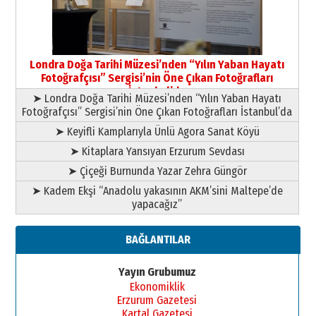
09 Temmuz 2026 Perşembe
Yusuf POLAT
Şampiyonluk Sebahattin Şirin’e
Londra Doğa Tarihi Müzesi’nden “Yılın Yaban Hayatı
yazar
Fotoğrafçısı” Sergisi’nin Öne Çıkan Fotoğrafları
11 Mayıs 2026 Pazartesi
İstanbul’da
➤ Londra Doğa Tarihi Müzesi’nden “Yılın Yaban Hayatı
Fotoğrafçısı” Sergisi’nin Öne Çıkan Fotoğrafları İstanbul’da
➤ Keyifli Kamplarıyla Ünlü Agora Sanat Köyü
➤ Kitaplara Yansıyan Erzurum Sevdası
➤ Çiçeği Burnunda Yazar Zehra Güngör
➤ Kadem Ekşi “Anadolu yakasının AKM’sini Maltepe’de
yapacağız”
BAĞLANTILAR
Yayın Grubumuz
Ekonomiklik
Erzurum Gazetesi
Kartal Gazetesi