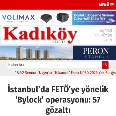
MENÜ ☰
18:42
Şennur Üzgen’in “Tekâmül” Eseri UPSD 2026 Yaz Sergisi’nd
İstanbul’da FETÖ’ye yönelik
‘Bylock’ operasyonu: 57
gözaltı