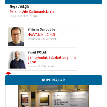
Neşat YALÇIN
Paranın Aile Kültüründeki Yeri
03 Ağustos 2026 Pazartesi
Yıldırım Gündoğdu
HAVVA’NIN ÜÇ KIZI
09 Temmuz 2026 Perşembe
Yusuf POLAT
Şampiyonluk Sebahattin Şirin’e
yazar
11 Mayıs 2026 Pazartesi
◀
▶
Neşat YALÇIN
RÖPORTAJLAR
Paranın Aile Kültüründeki Yeri
03 Ağustos 2026 Pazartesi
Yıldırım Gündoğdu
HAVVA’NIN ÜÇ KIZI