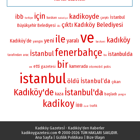
için
kadikoyde
ibb
İstanbul
baskan
çarptı
turkiye
Belediye
çıktı
Kadıköy Belediyesi
Büyükşehir Belediyesi
iki
ve
ile
kadıköy
yeni
yaralı
Kadıköy’de
yangin
baskani
fenerbahçe
İstanbul
istanbulda
tarafından
arac
bu
bir
kamerada
etti
gazetesi
otomobil
polis
en
istanbul
öldü
İstanbul’da
çıkan
Kadıköy'de
İstanbul'da
kaza
başladı
yangın
kadikoy
İBB
trafik
özel
Kadıköy Gazetesİ - Kadıköy'den Haberler
kadikoygazetesi.com
© 2000-2026 TÜM HAKLARI SAKLIDIR.
Ana Sayfa
|
Gizlilik Politikası
|
Bize Ulaşın