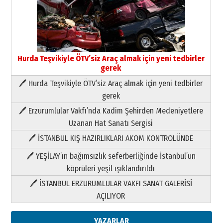
Hurda Teşvikiyle ÖTV’siz Araç almak için yeni tedbirler
gerek
🖊 Hurda Teşvikiyle ÖTV’siz Araç almak için yeni tedbirler
Neşat YALÇIN
gerek
Paranın Aile Kültüründeki Yeri
🖊 Erzurumlular Vakfı’nda Kadim Şehirden Medeniyetlere
03 Ağustos 2026 Pazartesi
Uzanan Hat Sanatı Sergisi
🖊 İSTANBUL KIŞ HAZIRLIKLARI AKOM KONTROLÜNDE
Yıldırım Gündoğdu
HAVVA’NIN ÜÇ KIZI
🖊 YEŞİLAY’ın bağımsızlık seferberliğinde İstanbul’un
09 Temmuz 2026 Perşembe
köprüleri yeşil ışıklandırıldı
🖊 İSTANBUL ERZURUMLULAR VAKFI SANAT GALERİSİ
Yusuf POLAT
AÇILIYOR
Şampiyonluk Sebahattin Şirin’e
yazar
11 Mayıs 2026 Pazartesi
YAZARLAR