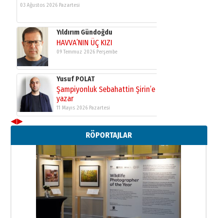
03 Ağustos 2026 Pazartesi
Yıldırım Gündoğdu
HAVVA’NIN ÜÇ KIZI
09 Temmuz 2026 Perşembe
Yusuf POLAT
Şampiyonluk Sebahattin Şirin’e
yazar
11 Mayıs 2026 Pazartesi
◀
▶
Neşat YALÇIN
RÖPORTAJLAR
Paranın Aile Kültüründeki Yeri
03 Ağustos 2026 Pazartesi
Yıldırım Gündoğdu
HAVVA’NIN ÜÇ KIZI
09 Temmuz 2026 Perşembe