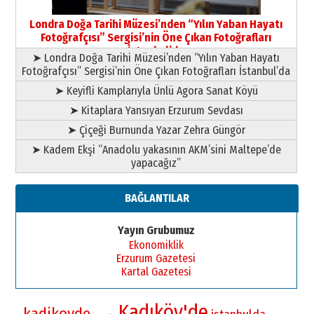
Yusuf POLAT
Şampiyonluk Sebahattin Şirin’e
Londra Doğa Tarihi Müzesi’nden “Yılın Yaban Hayatı
yazar
Fotoğrafçısı” Sergisi’nin Öne Çıkan Fotoğrafları
11 Mayıs 2026 Pazartesi
İstanbul’da
➤ Londra Doğa Tarihi Müzesi’nden “Yılın Yaban Hayatı
Fotoğrafçısı” Sergisi’nin Öne Çıkan Fotoğrafları İstanbul’da
➤ Keyifli Kamplarıyla Ünlü Agora Sanat Köyü
➤ Kitaplara Yansıyan Erzurum Sevdası
➤ Çiçeği Burnunda Yazar Zehra Güngör
➤ Kadem Ekşi “Anadolu yakasının AKM’sini Maltepe’de
yapacağız”
BAĞLANTILAR
Yayın Grubumuz
Ekonomiklik
Erzurum Gazetesi
Kartal Gazetesi
Kadıköy'de
kadikoyde