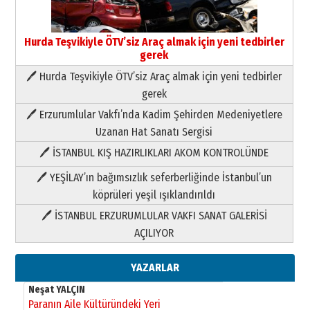
Hurda Teşvikiyle ÖTV’siz Araç almak için yeni tedbirler
gerek
🖊 Hurda Teşvikiyle ÖTV’siz Araç almak için yeni tedbirler
Neşat YALÇIN
gerek
Paranın Aile Kültüründeki Yeri
🖊 Erzurumlular Vakfı’nda Kadim Şehirden Medeniyetlere
03 Ağustos 2026 Pazartesi
Uzanan Hat Sanatı Sergisi
🖊 İSTANBUL KIŞ HAZIRLIKLARI AKOM KONTROLÜNDE
Yıldırım Gündoğdu
HAVVA’NIN ÜÇ KIZI
🖊 YEŞİLAY’ın bağımsızlık seferberliğinde İstanbul’un
09 Temmuz 2026 Perşembe
köprüleri yeşil ışıklandırıldı
🖊 İSTANBUL ERZURUMLULAR VAKFI SANAT GALERİSİ
Yusuf POLAT
AÇILIYOR
Şampiyonluk Sebahattin Şirin’e
yazar
11 Mayıs 2026 Pazartesi
YAZARLAR
Neşat YALÇIN
Paranın Aile Kültüründeki Yeri