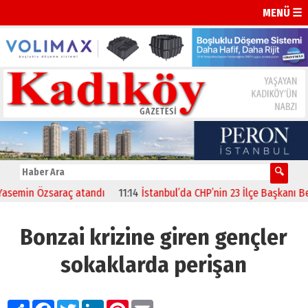
MENÜ ☰
emin Özsaraç atandı
11:14
İstanbul’da CHP’nin 23 İlçe Başkanı Belli 
Bonzai krizine giren gençler
sokaklarda perişan
Paylaş
Facebook
Twitter
LinkedIn
Pinterest
Email