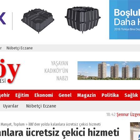
r
Nöbetçi Eczane
şehir
Eğitim
Ekonomi
Genel
Magazin
Politika
Sağlık
Uyarılar
Nöbetçi Eczane
18:42
Şennur Üzgen’in “Tek
,
Manşet
,
Toplum
»
İBB’den yolda kalanlara ücretsiz çekici hizmeti
nlara ücretsiz çekici hizmeti