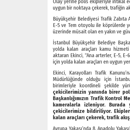
Olay yerine polis ekipleriyle intikal 
uygun bir noktaya çekerek, trafiğin akı
Büyükşehir Belediyesi Trafik Zabıta 
E-5 ve Tem otoyolu ile köprülerde yo
üzerinde müsait olan en yakın ve güve
İstanbul Büyükşehir Belediye Başka
yolda kalan araçları kamu hizmeti 
aktaran Ekinci, “Ana arterler, E-5, E
için yolda kalan araçları en uygun ye
Ekinci, Karayolları Trafik Kanunu
Müdürlüğünde olduğu için İstanbul
birimleriyle koordineli şekilde yür
çekicilerimizin yanında birer po
Başkanlığımızın Trafik Kontrol M
kameralarla izleniyor. Burada
çekicilerimize bildiriliyor. Ekip
kalan araçları çekerek, trafik akış
Avrupa Yakası’nda 8, Anadolu Yakası’