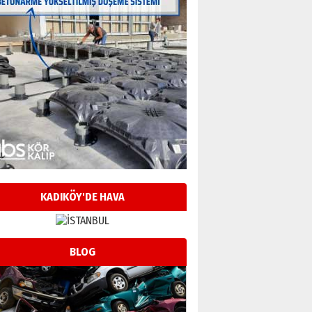
KADIKÖY'DE HAVA
BLOG