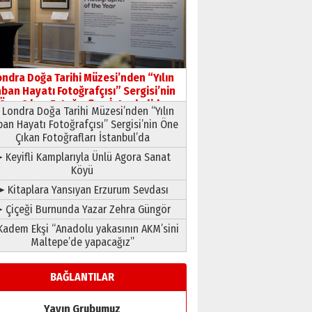
HAVVA’NIN ÜÇ KIZI
09 Temmuz 2026 Perşembe
Yusuf POLAT
Şampiyonluk Sebahattin
ondra Doğa Tarihi Müzesi’nden “Yılın
Şirin’e yazar
ban Hayatı Fotoğrafçısı” Sergisi’nin
11 Mayıs 2026 Pazartesi
Öne Çıkan Fotoğrafları İstanbul’da
Londra Doğa Tarihi Müzesi’nden “Yılın
ban Hayatı Fotoğrafçısı” Sergisi’nin Öne
Çıkan Fotoğrafları İstanbul’da
 Keyifli Kamplarıyla Ünlü Agora Sanat
Köyü
➤ Kitaplara Yansıyan Erzurum Sevdası
 Çiçeği Burnunda Yazar Zehra Güngör
adem Ekşi “Anadolu yakasının AKM’sini
Maltepe’de yapacağız”
BAĞLANTILAR
Yayın Grubumuz