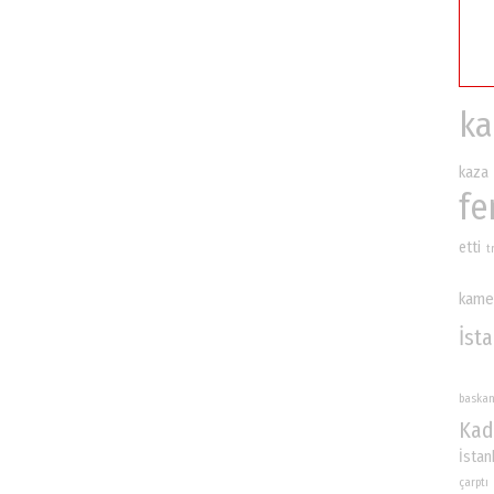
ka
kaza
fe
etti
t
kame
İst
baska
Kad
İstan
çarptı