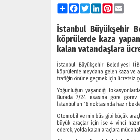
Paylaş
Facebook
Twitter
LinkedIn
Pinterest
Email
İstanbul Büyükşehir B
köprülerde kaza yapan 
kalan vatandaşlara ücret
İstanbul Büyükşehir Belediyesi (İ
köprülerde meydana gelen kaza ve ar
trafiğin önüne geçmek için ücretsiz çe
Yoğunluğun yaşandığı lokasyonlarda
Burada 7/24 esasına göre görev y
İstanbul’un 16 noktasında hazır beklet
Otomobil ve minibüs gibi küçük araçl
büyük araçlar için ise 4 vinci hazı
ederek, yolda kalan araçlara müdahal