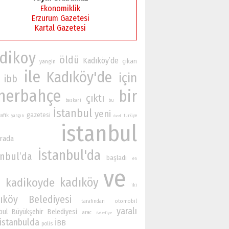
Ekonomiklik
Erzurum Gazetesi
Kartal Gazetesi
dikoy
öldü
Kadıköy’de
çıkan
yangin
ile
Kadıköy'de
için
ibb
nerbahçe
bir
çıktı
bu
baskani
İstanbul
yeni
gazetesi
rafik
yangın
turkiye
özel
istanbul
rada
İstanbul'da
anbul’da
başladı
en
ve
kadıköy
kadikoyde
n
iki
ıköy Belediyesi
otomobil
tarafından
yaralı
bul Büyükşehir Belediyesi
arac
Belediye
istanbulda
İBB
polis