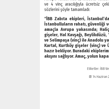
ve 4 vinç aracılığıyla ücretsiz çe
sözlerini şöyle tamamladı:
“İBB Zabıta ekipleri, İstanbul’
İstanbulluların rahatı, güvenliği 
amaçla Avrupa yakasında; Haliç
gişeler, Hal Kavşağı, Beylikdüzü
ve Selimpaşa (vinç) ile Anadolu ya
Kartal, Kurtköy gişeler (vinç) ve
hazır bekliyor. Buradaki ekiplerim
akışını sağlıyor. Amaç, yolun kap
Etiketler:
İBB'de
📆 14 Haziran