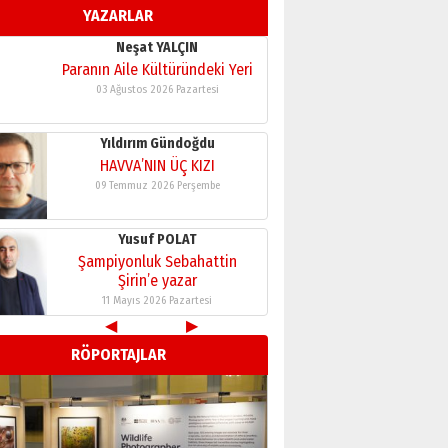
YAZARLAR
11 Mayıs 2026 Pazartesi
Neşat YALÇIN
Paranın Aile Kültüründeki Yeri
03 Ağustos 2026 Pazartesi
Yıldırım Gündoğdu
HAVVA’NIN ÜÇ KIZI
09 Temmuz 2026 Perşembe
Yusuf POLAT
Şampiyonluk Sebahattin
Şirin’e yazar
11 Mayıs 2026 Pazartesi
◀
▶
Neşat YALÇIN
RÖPORTAJLAR
Paranın Aile Kültüründeki Yeri
03 Ağustos 2026 Pazartesi
Yıldırım Gündoğdu