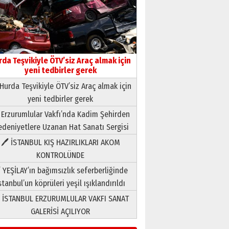
rda Teşvikiyle ÖTV’siz Araç almak için
yeni tedbirler gerek
Hurda Teşvikiyle ÖTV’siz Araç almak için
yeni tedbirler gerek
Neşat YALÇIN
 Erzurumlular Vakfı’nda Kadim Şehirden
Paranın Aile Kültüründeki Yeri
deniyetlere Uzanan Hat Sanatı Sergisi
03 Ağustos 2026 Pazartesi
🖊 İSTANBUL KIŞ HAZIRLIKLARI AKOM
KONTROLÜNDE
Yıldırım Gündoğdu
HAVVA’NIN ÜÇ KIZI
 YEŞİLAY’ın bağımsızlık seferberliğinde
09 Temmuz 2026 Perşembe
stanbul’un köprüleri yeşil ışıklandırıldı
 İSTANBUL ERZURUMLULAR VAKFI SANAT
Yusuf POLAT
GALERİSİ AÇILIYOR
Şampiyonluk Sebahattin
Şirin’e yazar