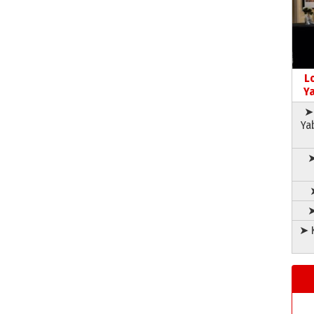
L
Ya
➤ 
Ya
➤
➤
➤ K