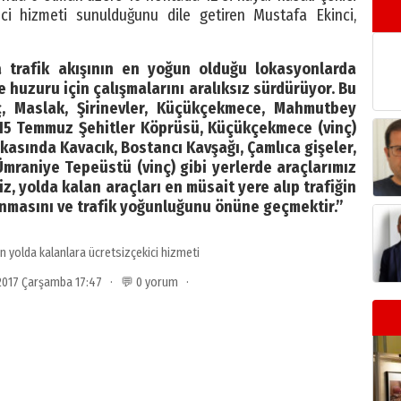
kici hizmeti sunulduğunu dile getiren Mustafa Ekinci,
da trafik akışının en yoğun olduğu lokasyonlarda
ve huzuru için çalışmalarını aralıksız sürdürüyor. Bu
, Maslak, Şirinevler, Küçükçekmece, Mahmutbey
, 15 Temmuz Şehitler Köprüsü, Küçükçekmece (vinç)
kasında Kavacık, Bostancı Kavşağı, Çamlıca gişeler,
 Ümraniye Tepeüstü (vinç) gibi yerlerde araçlarımız
iz, yolda kalan araçları en müsait yere alıp trafiğin
anmasını ve trafik yoğunluğunu önüne geçmektir.”
n yolda kalanlara ücretsizçekici hizmeti
 2017 Çarşamba 17:47 · 💬 0 yorum ·