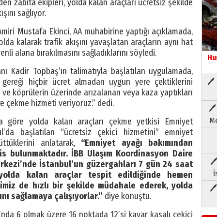
eden zabıta ekipleri, yolda kalan araçları ücretsiz şekilde
şını sağlıyor.
Amiri Mustafa Ekinci, AA muhabirine yaptığı açıklamada,
lda kalarak trafik akışını yavaşlatan araçların aynı hat
nli alana bırakılmasını sağladıklarını söyledi.
Hu
nı Kadir Topbaş’ın talimatıyla başlatılan uygulamada,
gereği hiçbir ücret almadan uygun yere çektiklerini
🖊 
-6 ve köprülerin üzerinde arızalanan veya kaza yaptıkları
re çekme hizmeti veriyoruz.” dedi.
🖊
Me
’na göre yolda kalan araçları çekme yetkisi Emniyet
’da başlatılan “ücretsiz çekici hizmetini” emniyet
üttüklerini anlatarak,
“Emniyet ayağı bakımından
lis bulunmaktadır. İBB Ulaşım Koordinasyon Daire
🖊
erkezi’nde İstanbul’un güzergahları 7 gün 24 saat
İ
 yolda kalan araçlar tespit edildiğinde hemen
lerimiz de hızlı bir şekilde müdahale ederek, yolda
🖊
ını sağlamaya çalışıyorlar.”
diye konuştu.
nda 6 olmak üzere 16 noktada 12’si kayar kasalı çekici