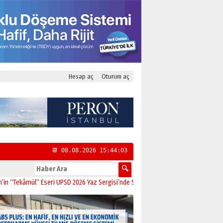
Hesap aç
Oturum aç
📆 08.08.2026 15:44:04
âmül” Eseri UPSD 2026 Yaz Sergisi’nde Sanatseverlerle Buluştu
11:21
CHP Kadı