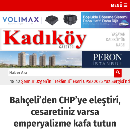
MENÜ ☰
18:42
Şennur Üzgen’in “Tekâmül” Eseri UPSD 2026 Yaz Sergisi’nde Sa
Bahçeli’den CHP’ye eleştiri,
cesaretiniz varsa
emperyalizme kafa tutun