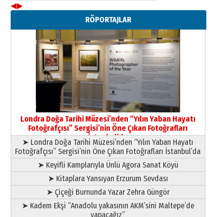
◀
▶
Yusuf POLAT
RÖPORTAJLAR
Şampiyonluk Sebahattin Şirin’e
yazar
11 Mayıs 2026 Pazartesi
Londra Doğa Tarihi Müzesi’nden “Yılın Yaban Hayatı
Fotoğrafçısı” Sergisi’nin Öne Çıkan Fotoğrafları
İstanbul’da
➤ Londra Doğa Tarihi Müzesi’nden “Yılın Yaban Hayatı
Fotoğrafçısı” Sergisi’nin Öne Çıkan Fotoğrafları İstanbul’da
➤ Keyifli Kamplarıyla Ünlü Agora Sanat Köyü
➤ Kitaplara Yansıyan Erzurum Sevdası
➤ Çiçeği Burnunda Yazar Zehra Güngör
➤ Kadem Ekşi “Anadolu yakasının AKM’sini Maltepe’de
yapacağız”