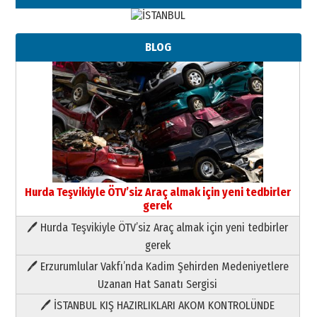
BLOG
Neşat YALÇIN
Paranın Aile Kültüründeki Yeri
03 Ağustos 2026 Pazartesi
Yıldırım Gündoğdu
Hurda Teşvikiyle ÖTV’siz Araç almak için yeni tedbirler
HAVVA’NIN ÜÇ KIZI
gerek
09 Temmuz 2026 Perşembe
🖊 Hurda Teşvikiyle ÖTV’siz Araç almak için yeni tedbirler
gerek
Yusuf POLAT
Şampiyonluk Sebahattin Şirin’e
🖊 Erzurumlular Vakfı’nda Kadim Şehirden Medeniyetlere
yazar
Uzanan Hat Sanatı Sergisi
11 Mayıs 2026 Pazartesi
🖊 İSTANBUL KIŞ HAZIRLIKLARI AKOM KONTROLÜNDE
Neşat YALÇIN