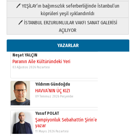
🖊 YEŞİLAY’ın bağımsızlık seferberliğinde İstanbul’un
Paranın Aile Kültüründeki Yeri
03 Ağustos 2026 Pazartesi
köprüleri yeşil ışıklandırıldı
🖊 İSTANBUL ERZURUMLULAR VAKFI SANAT GALERİSİ
Yıldırım Gündoğdu
AÇILIYOR
HAVVA’NIN ÜÇ KIZI
09 Temmuz 2026 Perşembe
YAZARLAR
Yusuf POLAT
Şampiyonluk Sebahattin Şirin’e
yazar
11 Mayıs 2026 Pazartesi
Neşat YALÇIN
Paranın Aile Kültüründeki Yeri
03 Ağustos 2026 Pazartesi
Yıldırım Gündoğdu
HAVVA’NIN ÜÇ KIZI
09 Temmuz 2026 Perşembe