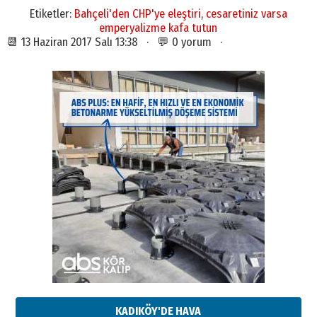
Etiketler:
Bahçeli'den CHP'ye eleştiri
,
cesaretiniz varsa
emperyalizme kafa tutun
📆 13 Haziran 2017 Salı 13:38 · 💬 0 yorum ·
KADIKÖY'DE HAVA