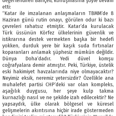
değerlendiren Bahçeli, konuşmasına şöyle devam
etti:
“Katar ile imzalanan anlaşmaların TBMM’de 8
Haziran günü rutin onayı, görülen odur ki bazı
çevreleri rahatsız etmiştir. Katar’da kurulacak
Türk üssünün Körfez ülkelerinin güvenlik ve
istikrarına destek vermekten başka bir hedefi
yokken, durduk yere bir kaşık suda fırtınalar
koparanları anlamak şüphesiz mümkün değildir.
Dünya Doha’dadır. Yedi düvel komşu
coğrafyalara demir atmıştır. Peki, Türkiye, üstelik
eski hakimiyet havzalarında niye olmayacaktır?
Neyimiz eksik, neremiz yetersizdir? Özellikle ana
muhalefet partisi CHP’deki var olan kompleks,
aşağılık duygusu, her şeye kulp takma
kurnazlığı nasıl ve ne şekilde izah edilecektir? Ne
yapsaydık, ülke olarak bölgesel ve küresel
gelişmelerin akıntısına hiçbir irade göstermeden