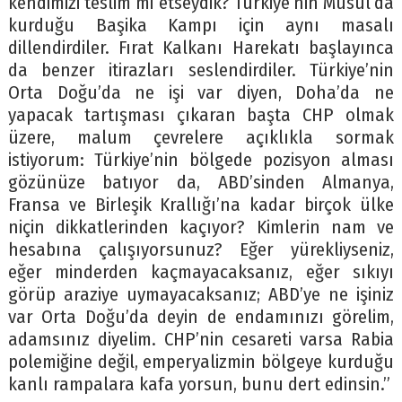
kendimizi teslim mi etseydik? Türkiye’nin Musul’da
kurduğu Başika Kampı için aynı masalı
dillendirdiler. Fırat Kalkanı Harekatı başlayınca
da benzer itirazları seslendirdiler. Türkiye’nin
Orta Doğu’da ne işi var diyen, Doha’da ne
yapacak tartışması çıkaran başta CHP olmak
üzere, malum çevrelere açıklıkla sormak
istiyorum: Türkiye’nin bölgede pozisyon alması
gözünüze batıyor da, ABD’sinden Almanya,
Fransa ve Birleşik Krallığı’na kadar birçok ülke
niçin dikkatlerinden kaçıyor? Kimlerin nam ve
hesabına çalışıyorsunuz? Eğer yürekliyseniz,
eğer minderden kaçmayacaksanız, eğer sıkıyı
görüp araziye uymayacaksanız; ABD’ye ne işiniz
var Orta Doğu’da deyin de endamınızı görelim,
adamsınız diyelim. CHP’nin cesareti varsa Rabia
polemiğine değil, emperyalizmin bölgeye kurduğu
kanlı rampalara kafa yorsun, bunu dert edinsin.”