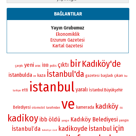
BAĞLANTILAR
Yayın Grubumuz
Ekonomiklik
Erzurum Gazetesi
Kartal Gazetesi
bir
Kadıköy'de
çıktı
yeni
İBB
çarptı
polis
arac
İstanbul'da
istanbulda
kaza
gazetesi
başladı
çıkan
bu
en
istanbul
yaralı
etti
İstanbul Büyükşehir
turkiye
ve
kadıköy
kamerada
Belediyesi
otomobil
tarafından
iki
kadikoy
öldü
Kadıköy Belediyesi
ibb
yangin
yangın
için
kadikoyde
İstanbul
İstanbul’da
Belediye
özel