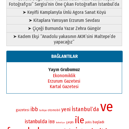
Fotoğrafçısı” Sergisi’nin Öne Çıkan Fotoğrafları İstanbul’da
➤ Keyifli Kamplarıyla Ünlü Agora Sanat Köyü
➤ Kitaplara Yansıyan Erzurum Sevdası
➤ Çiçeği Burnunda Yazar Zehra Güngör
➤ Kadem Ekşi “Anadolu yakasının AKM’sini Maltepe’de
yapacağız”
BAĞLANTILAR
Yayın Grubumuz
Ekonomiklik
Erzurum Gazetesi
Kartal Gazetesi
ve
İstanbul’da
ibb
yeni
gazetesi
otomobil
turkiye
ile
istanbulda
İBB
başladı
çarptı
polis
Belediye