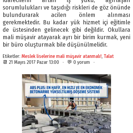
İdarecilerin artan iş yükü, ağırlaşan
sorumlulukları ve taşıdığı riskleri de göz önünde
bulundurarak acilen önlem alınması
gerekmektedir. Bu kadar yük hizmet içi eğitimle
de üstesinden gelinecek gibi değildir. Okullara
mali müşavir atayarak ayrı bir birim kurmak, yeni
bir büro oluşturmak bile düşünülmelidir.
Etiketler:
Meslek liselerine mali müşavir atanmalı!
,
Talat
📆 21 Mayıs 2017 Pazar 13:00 · 💬 0 yorum ·