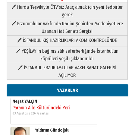
🖊 Hurda Teşvikiyle ÖTV’siz Araç almak için yeni tedbirler
Neşat YALÇIN
gerek
Paranın Aile Kültüründeki Yeri
🖊 Erzurumlular Vakfı’nda Kadim Şehirden Medeniyetlere
03 Ağustos 2026 Pazartesi
Uzanan Hat Sanatı Sergisi
🖊 İSTANBUL KIŞ HAZIRLIKLARI AKOM KONTROLÜNDE
Yıldırım Gündoğdu
HAVVA’NIN ÜÇ KIZI
🖊 YEŞİLAY’ın bağımsızlık seferberliğinde İstanbul’un
09 Temmuz 2026 Perşembe
köprüleri yeşil ışıklandırıldı
🖊 İSTANBUL ERZURUMLULAR VAKFI SANAT GALERİSİ
Yusuf POLAT
AÇILIYOR
Şampiyonluk Sebahattin Şirin’e
yazar
11 Mayıs 2026 Pazartesi
YAZARLAR
Neşat YALÇIN
Paranın Aile Kültüründeki Yeri
03 Ağustos 2026 Pazartesi
Yıldırım Gündoğdu