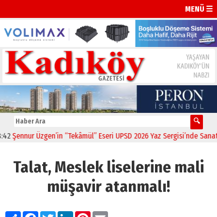
MENÜ ☰
ennur Üzgen’in “Tekâmül” Eseri UPSD 2026 Yaz Sergisi’nde Sanatseve
Talat, Meslek liselerine mali
müşavir atanmalı!
Paylaş
Facebook
Twitter
LinkedIn
Pinterest
Email