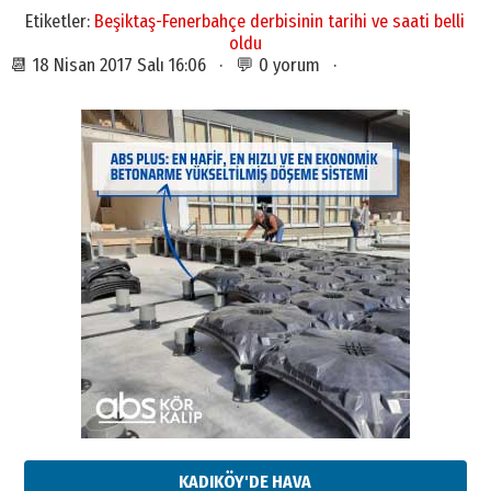
Etiketler:
Beşiktaş-Fenerbahçe derbisinin tarihi ve saati belli
oldu
📆 18 Nisan 2017 Salı 16:06 · 💬 0 yorum ·
KADIKÖY'DE HAVA