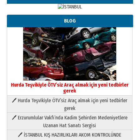
BLOG
Hurda Teşvikiyle ÖTV’siz Araç almak için yeni tedbirler
gerek
🖊 Hurda Teşvikiyle ÖTV’siz Araç almak için yeni tedbirler
Neşat YALÇIN
gerek
Paranın Aile Kültüründeki Yeri
🖊 Erzurumlular Vakfı’nda Kadim Şehirden Medeniyetlere
03 Ağustos 2026 Pazartesi
Uzanan Hat Sanatı Sergisi
🖊 İSTANBUL KIŞ HAZIRLIKLARI AKOM KONTROLÜNDE
Yıldırım Gündoğdu