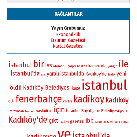
BAĞLANTILAR
Yayın Grubumuz
Ekonomiklik
Erzurum Gazetesi
Kartal Gazetesi
bir
ile
İstanbul
İBB
kamerada
yangin
otomobil
çarptı
baskan
İstanbul’da
yaralı
istanbulda
yeni
Kadıköy’de
trafik
özel
istanbul
öldü
Kadıköy Belediyesi
kaza
fenerbahçe
kadikoy
kadıköy
etti
çıkan
için
İstanbul Büyükşehir Belediyesi
başladı
polis
tarafından
iki
baskani
Kadıköy'de
çıktı
ibb
gazetesi
arac
bu
turkiye
yangın
en
Belediye
ve
İstanbul'da
kadikoyde