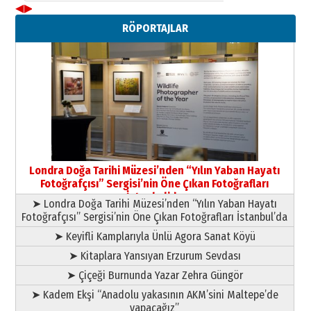
◀
▶
Neşat YALÇIN
RÖPORTAJLAR
Paranın Aile Kültüründeki Yeri
03 Ağustos 2026 Pazartesi
Yıldırım Gündoğdu
HAVVA’NIN ÜÇ KIZI
09 Temmuz 2026 Perşembe
Yusuf POLAT
Şampiyonluk Sebahattin Şirin’e
Londra Doğa Tarihi Müzesi’nden “Yılın Yaban Hayatı
yazar
Fotoğrafçısı” Sergisi’nin Öne Çıkan Fotoğrafları
11 Mayıs 2026 Pazartesi
İstanbul’da
➤ Londra Doğa Tarihi Müzesi’nden “Yılın Yaban Hayatı
Fotoğrafçısı” Sergisi’nin Öne Çıkan Fotoğrafları İstanbul’da
➤ Keyifli Kamplarıyla Ünlü Agora Sanat Köyü
➤ Kitaplara Yansıyan Erzurum Sevdası
➤ Çiçeği Burnunda Yazar Zehra Güngör
➤ Kadem Ekşi “Anadolu yakasının AKM’sini Maltepe’de
yapacağız”