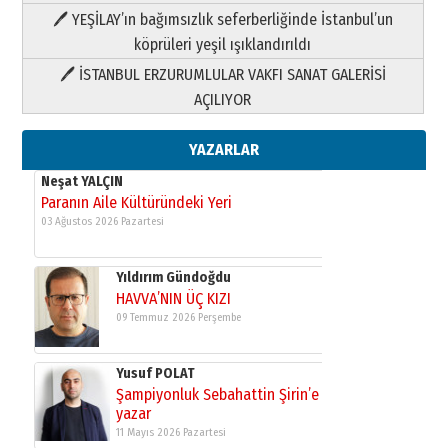
HAVVA’NIN ÜÇ KIZI
🖊 YEŞİLAY’ın bağımsızlık seferberliğinde İstanbul’un
09 Temmuz 2026 Perşembe
köprüleri yeşil ışıklandırıldı
🖊 İSTANBUL ERZURUMLULAR VAKFI SANAT GALERİSİ
Yusuf POLAT
AÇILIYOR
Şampiyonluk Sebahattin Şirin’e
yazar
11 Mayıs 2026 Pazartesi
YAZARLAR
Neşat YALÇIN
Paranın Aile Kültüründeki Yeri
03 Ağustos 2026 Pazartesi
Yıldırım Gündoğdu
HAVVA’NIN ÜÇ KIZI
09 Temmuz 2026 Perşembe
Yusuf POLAT
Şampiyonluk Sebahattin Şirin’e
yazar
11 Mayıs 2026 Pazartesi