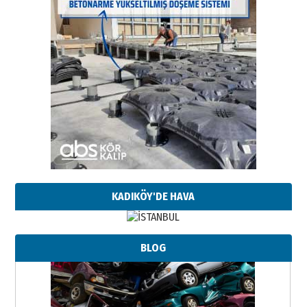
KADIKÖY'DE HAVA
Neşat YALÇIN
BLOG
Paranın Aile Kültüründeki Yeri
03 Ağustos 2026 Pazartesi
Yıldırım Gündoğdu