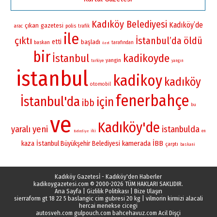
Kadıköy Belediyesi
Kadıköy’de
çıkan
gazetesi
polis
arac
trafik
ile
çıktı
İstanbul’da
öldü
etti
başladı
baskan
tarafından
özel
bir
İstanbul
kadikoyde
yangin
turkiye
yangın
istanbul
kadikoy
kadıköy
otomobil
fenerbahçe
İstanbul'da
için
ibb
bu
ve
Kadıköy'de
yaralı
yeni
istanbulda
iki
en
Belediye
kamerada
İBB
kaza
İstanbul Büyükşehir Belediyesi
çarptı
baskani
Kadıköy Gazetesİ - Kadıköy'den Haberler
kadikoygazetesi.com
© 2000-2026 TÜM HAKLARI SAKLIDIR.
Ana Sayfa
|
Gizlilik Politikası
|
Bize Ulaşın
sierraform gt 18 22 5 baslangic cim gubresi 20 kg
|
vilmorin kirmizi alacali
hercai menekse cicegi
autosveh.com
gulpouch.com
bahcehavuz.com
Acil Dişçi