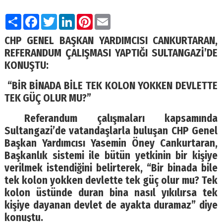
Paylaş
Facebook
Twitter
LinkedIn
Pinterest
Email
CHP GENEL BAŞKAN YARDIMCISI CANKURTARAN,
REFERANDUM ÇALIŞMASI YAPTIĞI SULTANGAZİ’DE
KONUŞTU:
“BİR BİNADA BİLE TEK KOLON YOKKEN DEVLETTE
TEK GÜÇ OLUR MU?”
Referandum çalışmaları kapsamında
Sultangazi’de vatandaşlarla buluşan CHP Genel
Başkan Yardımcısı Yasemin Öney Cankurtaran,
Başkanlık sistemi ile bütün yetkinin bir kişiye
verilmek istendiğini belirterek, “Bir binada bile
tek kolon yokken devlette tek güç olur mu? Tek
kolon üstünde duran bina nasıl yıkılırsa tek
kişiye dayanan devlet de ayakta duramaz” diye
konuştu.