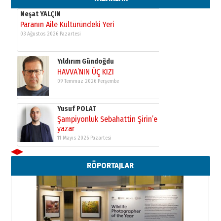
Neşat YALÇIN
Paranın Aile Kültüründeki Yeri
03 Ağustos 2026 Pazartesi
Yıldırım Gündoğdu
HAVVA’NIN ÜÇ KIZI
09 Temmuz 2026 Perşembe
Yusuf POLAT
Şampiyonluk Sebahattin Şirin’e
yazar
11 Mayıs 2026 Pazartesi
◀
▶
RÖPORTAJLAR