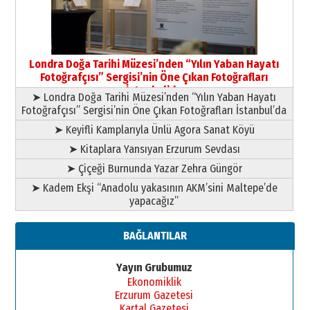
Londra Doğa Tarihi Müzesi’nden “Yılın Yaban Hayatı
Fotoğrafçısı” Sergisi’nin Öne Çıkan Fotoğrafları
İstanbul’da
➤ Londra Doğa Tarihi Müzesi’nden “Yılın Yaban Hayatı
Fotoğrafçısı” Sergisi’nin Öne Çıkan Fotoğrafları İstanbul’da
➤ Keyifli Kamplarıyla Ünlü Agora Sanat Köyü
➤ Kitaplara Yansıyan Erzurum Sevdası
➤ Çiçeği Burnunda Yazar Zehra Güngör
➤ Kadem Ekşi “Anadolu yakasının AKM’sini Maltepe’de
yapacağız”
BAĞLANTILAR
Yayın Grubumuz
Ekonomiklik
Erzurum Gazetesi
Kartal Gazetesi