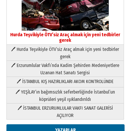
HAVVA’NIN ÜÇ KIZI
09 Temmuz 2026 Perşembe
Yusuf POLAT
Şampiyonluk Sebahattin Şirin’e
Hurda Teşvikiyle ÖTV’siz Araç almak için yeni tedbirler
yazar
gerek
11 Mayıs 2026 Pazartesi
🖊 Hurda Teşvikiyle ÖTV’siz Araç almak için yeni tedbirler
Neşat YALÇIN
gerek
Paranın Aile Kültüründeki Yeri
🖊 Erzurumlular Vakfı’nda Kadim Şehirden Medeniyetlere
03 Ağustos 2026 Pazartesi
Uzanan Hat Sanatı Sergisi
🖊 İSTANBUL KIŞ HAZIRLIKLARI AKOM KONTROLÜNDE
Yıldırım Gündoğdu
HAVVA’NIN ÜÇ KIZI
🖊 YEŞİLAY’ın bağımsızlık seferberliğinde İstanbul’un
09 Temmuz 2026 Perşembe
köprüleri yeşil ışıklandırıldı
🖊 İSTANBUL ERZURUMLULAR VAKFI SANAT GALERİSİ
Yusuf POLAT
AÇILIYOR
Şampiyonluk Sebahattin Şirin’e
yazar
11 Mayıs 2026 Pazartesi
YAZARLAR