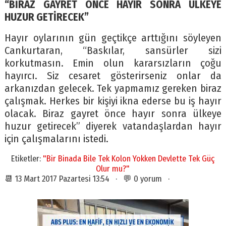
“BİRAZ GAYRET ÖNCE HAYIR SONRA ÜLKEYE
HUZUR GETİRECEK”
Hayır oylarının gün geçtikçe arttığını söyleyen
Cankurtaran, “Baskılar, sansürler sizi
korkutmasın. Emin olun kararsızların çoğu
hayırcı. Siz cesaret gösterirseniz onlar da
arkanızdan gelecek. Tek yapmamız gereken biraz
çalışmak. Herkes bir kişiyi ikna ederse bu iş hayır
olacak. Biraz gayret önce hayır sonra ülkeye
huzur getirecek” diyerek vatandaşlardan hayır
için çalışmalarını istedi.
Etiketler:
"Bir Binada Bile Tek Kolon Yokken Devlette Tek Güç
Olur mu?"
📆 13 Mart 2017 Pazartesi 13:54 · 💬 0 yorum ·