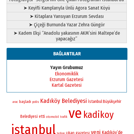
➤ Keyifli Kamplarıyla Ünlü Agora Sanat Köyü
➤ Kitaplara Yansıyan Erzurum Sevdası
➤ Çiçeği Burnunda Yazar Zehra Güngör
➤ Kadem Ekşi “Anadolu yakasının AKM’sini Maltepe’de
yapacağız”
BAĞLANTILAR
Yayın Grubumuz
Ekonomiklik
Erzurum Gazetesi
Kartal Gazetesi
Kadıköy Belediyesi
İstanbul Büyükşehir
başladı
polis
arac
ve
kadikoy
Belediyesi
etti
otomobil
trafik
istanbul
yeni
Kadıköy’de
çıkan
gazetesi
turkiye