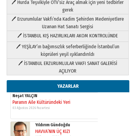
🖊 Hurda Teşvikiyle ÖTV’siz Araç almak için yeni tedbirler
Neşat YALÇIN
gerek
Paranın Aile Kültüründeki Yeri
🖊 Erzurumlular Vakfı’nda Kadim Şehirden Medeniyetlere
03 Ağustos 2026 Pazartesi
Uzanan Hat Sanatı Sergisi
🖊 İSTANBUL KIŞ HAZIRLIKLARI AKOM KONTROLÜNDE
Yıldırım Gündoğdu
HAVVA’NIN ÜÇ KIZI
🖊 YEŞİLAY’ın bağımsızlık seferberliğinde İstanbul’un
09 Temmuz 2026 Perşembe
köprüleri yeşil ışıklandırıldı
🖊 İSTANBUL ERZURUMLULAR VAKFI SANAT GALERİSİ
Yusuf POLAT
AÇILIYOR
Şampiyonluk Sebahattin Şirin’e
yazar
11 Mayıs 2026 Pazartesi
YAZARLAR
Neşat YALÇIN
Paranın Aile Kültüründeki Yeri
03 Ağustos 2026 Pazartesi
Yıldırım Gündoğdu
HAVVA’NIN ÜÇ KIZI