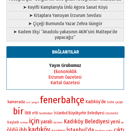
➤ Keyifli Kamplarıyla Ünlü Agora Sanat Köyü
➤ Kitaplara Yansıyan Erzurum Sevdası
➤ Çiçeği Burnunda Yazar Zehra Güngör
➤ Kadem Ekşi “Anadolu yakasının AKM’sini Maltepe’de
yapacağız”
BAĞLANTILAR
Yayın Grubumuz
Ekonomiklik
Erzurum Gazetesi
Kartal Gazetesi
fenerbahçe
Kadıköy’de
kamerada
çarptı
trafik
yangın
özel
bir
İBB
etti
İstanbul Büyükşehir Belediyesi
otomobil
tarafından
için
Kadıköy Belediyesi
yaralı
yeni
başladı
turkiye
baskani
en
kadıköy
öldü
İstanbul’da
çıktı
ibb
gazetesi
baskan
polis