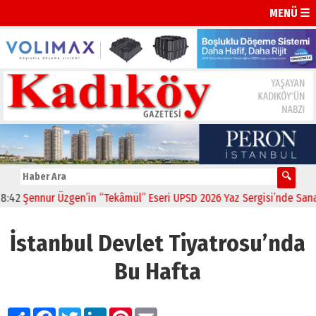
MENÜ ☰
nur Üzgen’in “Tekâmül” Eseri UPSD 2026 Yaz Sergisi’nde Sanatseverl
İstanbul Devlet Tiyatrosu’nda
Bu Hafta
Paylaş
Facebook
Twitter
LinkedIn
Pinterest
Email