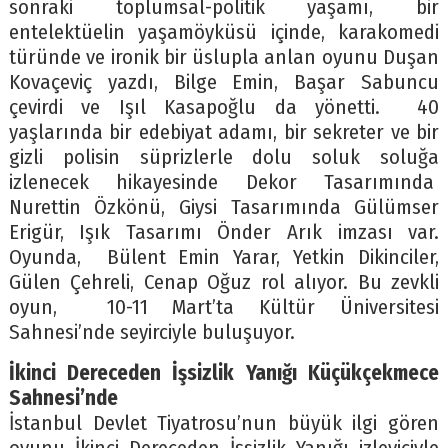
sonraki toplumsal-politik yaşamı, bir
entelektüelin yaşamöyküsü içinde, karakomedi
türünde ve ironik bir üslupla anlan oyunu Duşan
Kovaçeviç yazdı, Bilge Emin, Başar Sabuncu
çevirdi ve Işıl Kasapoğlu da yönetti. 40
yaşlarında bir edebiyat adamı, bir sekreter ve bir
gizli polisin süprizlerle dolu soluk soluğa
izlenecek hikayesinde Dekor Tasarımında
Nurettin Özkönü, Giysi Tasarımında Gülümser
Erigür, Işık Tasarımı Önder Arık imzası var.
Oyunda, Bülent Emin Yarar, Yetkin Dikinciler,
Gülen Çehreli, Cenap Oğuz rol alıyor. Bu zevkli
oyun, 10-11 Mart’ta Kültür Üniversitesi
Sahnesi’nde seyirciyle buluşuyor.
İkinci Dereceden İşsizlik Yanığı Küçükçekmece
Sahnesi’nde
İstanbul Devlet Tiyatrosu’nun büyük ilgi gören