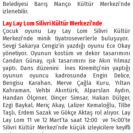
Belediyesi Barış Manço Kültür Merkezi’nde
izlenebilir.
Lay Lay Lom Silivri Kültür Merkezi’nde
Çocuk oyunu Lay Lay Lom Silivri Kültür
Merkezi’nde minik tiyatroseverlerle buluşuyor.
Sevgi Sakarya Cengiz’in yazdığı oyunu Ece Okay
yönetiyor. Oyunun kostüm ve dekor tasarımını
Candan Günay, ışık tasarımını ise Akın Yılmaz
yaptı. Dans düzenini İnes Kiremitçi’nin yaptığı
oyunun oyuncu kadrosunda Engin Delice,
Bengisu Karahan, Merve Çağla Kuru, Yıltan
Kahraman, Vehbi Akıntürk, Alparslan Aydın,
Handan Ölçener, Dinçer Simsar, Hakan Dülger,
Ezgi Baykal, Meriç Akay, Lalizer Kemaloğlu, Tilbe
Taşlı, Erdem Sazak ve Gökçe Aktaş rol alıyor. Lay
Lay Lom 11 ve 12 Mart’ta saat 12:00 ve 14:00’te
Silivri Kültür Merkezi’nde küçük izleyicilere keyifli