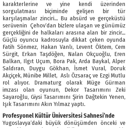
karakterlerine ve yine kendi üzerinden
sorgulatması biçiminde gelişen bir tür
karşılaşmalar zinciri… Bu absürd ve gerçeküstü
serüvenin Çehov’dan bizlere ulaşan ve günümüz
gerçekliğini de halkaları arasına alan bir zincir…
Güçlü oyuncu kadrosuyla dikkat çeken oyunda
Fatih Sönmez, Hakan Vanlı, Levent Öktem, Cem
Sürgit, Erkan Taşdöğen, Nalan Okçuoğlu, Eren
Balkan, Ilgıt Uçum, Bora Pak, Arda Baykal, Alper
Saldıran, Duygu Gökhan, İsmet Vural, Doruk
Akçiçek, Münibe Millet, Aslı Özsaraç ve Ezgi Mutlu
rol alıyor. Dramaturg olarak Müge Gürman
imzası olan oyunun, Dekor Tasarımını Zeki
Sayaroğlu, Giysi Tasarımını Şirin Dağtekin Yenen,
Işık Tasarımını Akın Yılmaz yaptı.
Profesyonel Kültür Üniversitesi Sahnesi’nde
Yugoslavya’daki büyük dönüşümden önceki ve