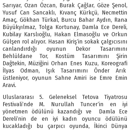
Sarıyar, Ozan Özcan, Burak Çağlar, Göze Şenol,
Yusuf Can Sancaklı, Kıvanç Kürkçü, Necmettin
Amaç, Gökhan Türkal, Burcu Bahar Aydın, Rana
Büyükyılmaz, Tolga Kortunay, Damla Ece Dereli,
Kubilay Karslıoğlu, Hakan Elmasoğlu ve Orkun
Gülşen rol alıyor. Hasan Kiriş’in sokak çalgıcısını
canlandırdığı oyunun Dekor Tasarımını
Behlüldane Tor, Kostüm Tasarımını Şirin
Dağtekin, Müziğini Orhan Enes Kuzu, Koreografi
İlyas Odman, Işık Tasarımını Önder Arık
üstleniyor, oyunun Sahne Amiri ise Emre Emin
Aravi.
Uluslararası 5. Geleneksel Tetova Tiyatrosu
Festivali’nde M. Nurullah Tuncer’in en iyi
yönetmen ödülünü kazandığı ve Damla Ece
Dereli’nin de en iyi kadın oyuncu ödülünü
kucakladığı bu çarpıcı oyunda, İkinci Dünya