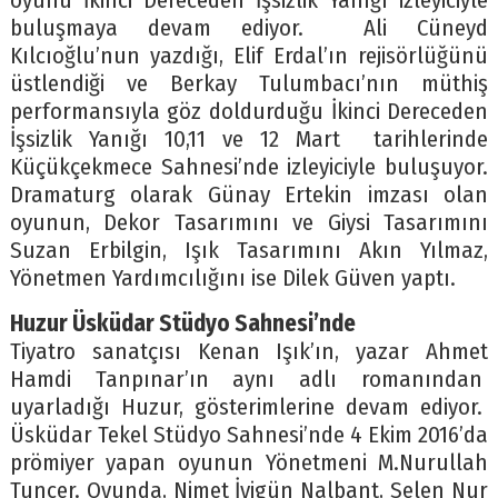
oyunu İkinci Dereceden İşsizlik Yanığı izleyiciyle
buluşmaya devam ediyor. Ali Cüneyd
Kılcıoğlu’nun yazdığı, Elif Erdal’ın rejisörlüğünü
üstlendiği ve Berkay Tulumbacı’nın müthiş
performansıyla göz doldurduğu İkinci Dereceden
İşsizlik Yanığı 10,11 ve 12 Mart tarihlerinde
Küçükçekmece Sahnesi’nde izleyiciyle buluşuyor.
Dramaturg olarak Günay Ertekin imzası olan
oyunun, Dekor Tasarımını ve Giysi Tasarımını
Suzan Erbilgin, Işık Tasarımını Akın Yılmaz,
Yönetmen Yardımcılığını ise Dilek Güven yaptı.
Huzur Üsküdar Stüdyo Sahnesi’nde
Tiyatro sanatçısı Kenan Işık’ın, yazar Ahmet
Hamdi Tanpınar’ın aynı adlı romanından
uyarladığı Huzur, gösterimlerine devam ediyor.
Üsküdar Tekel Stüdyo Sahnesi’nde 4 Ekim 2016’da
prömiyer yapan oyunun Yönetmeni M.Nurullah
Tuncer. Oyunda, Nimet İyigün Nalbant, Selen Nur