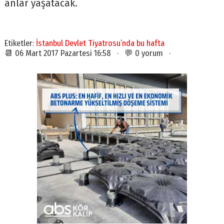
anlar yaşatacak.
Etiketler:
İstanbul Devlet Tiyatrosu’nda bu hafta
📆 06 Mart 2017 Pazartesi 16:58 · 💬 0 yorum ·