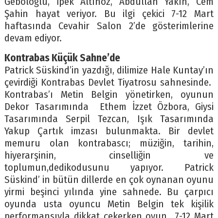
Geboloğlu, İpek Altınöz, Abdullah Yakın, Cem
Şahin hayat veriyor. Bu ilgi çekici 7-12 Mart
haftasında Cevahir Salon 2’de gösterimlerine
devam ediyor.
Kontrabas Küçük Sahne’de
Patrick Süskind’in yazdığı, dilimize Hale Kuntay’ın
çevirdiği Kontrabas Devlet Tiyatrosu sahnesinde.
Kontrabas’ı Metin Belgin yönetirken, oyunun
Dekor Tasarımında Ethem İzzet Özbora, Giysi
Tasarımında Serpil Tezcan, Işık Tasarımında
Yakup Çartık imzası bulunmakta. Bir devlet
memuru olan kontrabascı; müziğin, tarihin,
hiyerarşinin, cinselliğin ve
toplumun,dedikodusunu yapıyor. Patrick
Süskind’ in bütün dillerde en çok oynanan oyunu
yirmi beşinci yılında yine sahnede. Bu çarpıcı
oyunda usta oyuncu Metin Belgin tek kişilik
performansıyla dikkat çekerken oyun 7-12 Mart