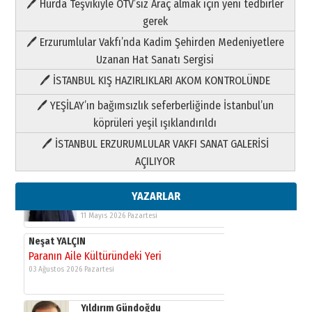
🖊 Hurda Teşvikiyle ÖTV’siz Araç almak için yeni tedbirler
Neşat YALÇIN
gerek
Paranın Aile Kültüründeki Yeri
🖊 Erzurumlular Vakfı’nda Kadim Şehirden Medeniyetlere
03 Ağustos 2026 Pazartesi
Uzanan Hat Sanatı Sergisi
🖊 İSTANBUL KIŞ HAZIRLIKLARI AKOM KONTROLÜNDE
Yıldırım Gündoğdu
HAVVA’NIN ÜÇ KIZI
🖊 YEŞİLAY’ın bağımsızlık seferberliğinde İstanbul’un
09 Temmuz 2026 Perşembe
köprüleri yeşil ışıklandırıldı
🖊 İSTANBUL ERZURUMLULAR VAKFI SANAT GALERİSİ
Yusuf POLAT
AÇILIYOR
Şampiyonluk Sebahattin Şirin’e
yazar
11 Mayıs 2026 Pazartesi
YAZARLAR
Neşat YALÇIN
Paranın Aile Kültüründeki Yeri
03 Ağustos 2026 Pazartesi
Yıldırım Gündoğdu
HAVVA’NIN ÜÇ KIZI