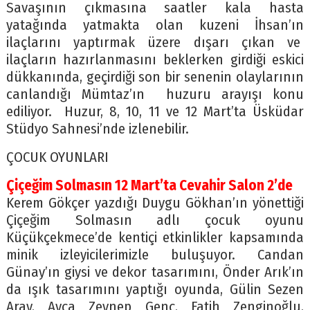
Savaşının çıkmasına saatler kala hasta
yatağında yatmakta olan kuzeni İhsan’ın
ilaçlarını yaptırmak üzere dışarı çıkan ve
ilaçların hazırlanmasını beklerken girdiği eskici
dükkanında, geçirdiği son bir senenin olaylarının
canlandığı Mümtaz’ın huzuru arayışı konu
ediliyor. Huzur, 8, 10, 11 ve 12 Mart’ta Üsküdar
Stüdyo Sahnesi’nde izlenebilir.
ÇOCUK OYUNLARI
Çiçeğim Solmasın 12 Mart’ta Cevahir Salon 2’de
Kerem Gökçer yazdığı Duygu Gökhan’ın yönettiği
Çiçeğim Solmasın adlı çocuk oyunu
Küçükçekmece’de kentiçi etkinlikler kapsamında
minik izleyicilerimizle buluşuyor. Candan
Günay’ın giysi ve dekor tasarımını, Önder Arık’ın
da ışık tasarımını yaptığı oyunda, Gülin Sezen
Aray, Ayça Zeynep Genç, Fatih Zenginoğlu,