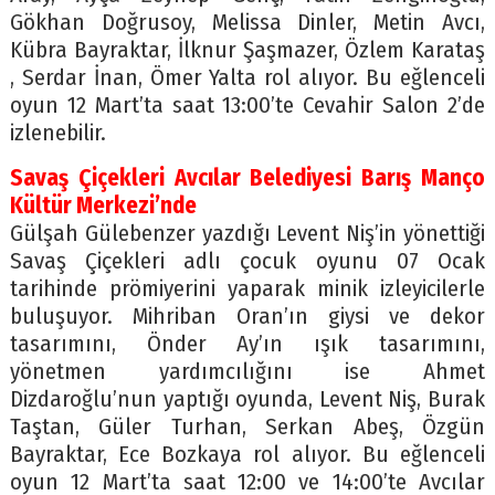
Gökhan Doğrusoy, Melissa Dinler, Metin Avcı,
Kübra Bayraktar, İlknur Şaşmazer, Özlem Karataş
, Serdar İnan, Ömer Yalta rol alıyor. Bu eğlenceli
oyun 12 Mart’ta saat 13:00’te Cevahir Salon 2’de
izlenebilir.
Savaş Çiçekleri Avcılar Belediyesi Barış Manço
Kültür Merkezi’nde
Gülşah Gülebenzer yazdığı Levent Niş’in yönettiği
Savaş Çiçekleri adlı çocuk oyunu 07 Ocak
tarihinde prömiyerini yaparak minik izleyicilerle
buluşuyor. Mihriban Oran’ın giysi ve dekor
tasarımını, Önder Ay’ın ışık tasarımını,
yönetmen yardımcılığını ise Ahmet
Dizdaroğlu’nun yaptığı oyunda, Levent Niş, Burak
Taştan, Güler Turhan, Serkan Abeş, Özgün
Bayraktar, Ece Bozkaya rol alıyor. Bu eğlenceli
oyun 12 Mart’ta saat 12:00 ve 14:00’te Avcılar