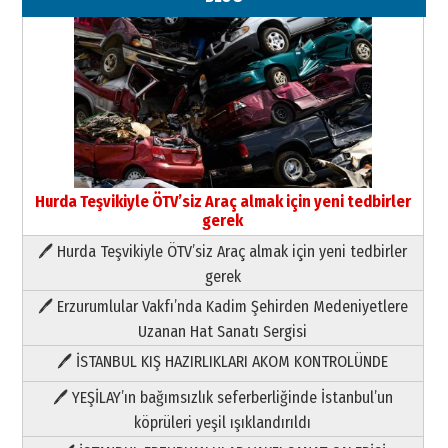
Hurda Teşvikiyle ÖTV’siz Araç almak için yeni tedbirler
gerek
🖊 Hurda Teşvikiyle ÖTV’siz Araç almak için yeni tedbirler
Neşat YALÇIN
gerek
Paranın Aile Kültüründeki Yeri
🖊 Erzurumlular Vakfı’nda Kadim Şehirden Medeniyetlere
03 Ağustos 2026 Pazartesi
Uzanan Hat Sanatı Sergisi
🖊 İSTANBUL KIŞ HAZIRLIKLARI AKOM KONTROLÜNDE
Yıldırım Gündoğdu
HAVVA’NIN ÜÇ KIZI
🖊 YEŞİLAY’ın bağımsızlık seferberliğinde İstanbul’un
09 Temmuz 2026 Perşembe
köprüleri yeşil ışıklandırıldı