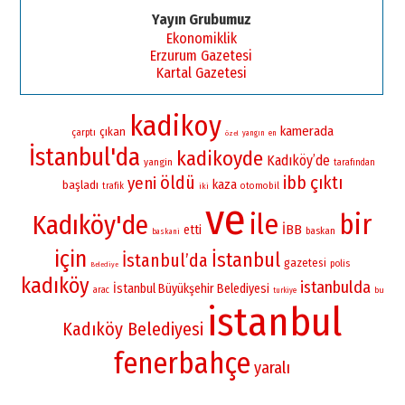
Yayın Grubumuz
Ekonomiklik
Erzurum Gazetesi
Kartal Gazetesi
kadikoy
kamerada
çıkan
çarptı
yangın
en
özel
İstanbul'da
kadikoyde
Kadıköy’de
yangin
tarafından
öldü
çıktı
ibb
yeni
kaza
başladı
otomobil
trafik
iki
ve
ile
bir
Kadıköy'de
İBB
etti
baskan
baskani
için
İstanbul
İstanbul’da
gazetesi
polis
Belediye
kadıköy
istanbulda
İstanbul Büyükşehir Belediyesi
arac
bu
turkiye
istanbul
Kadıköy Belediyesi
fenerbahçe
yaralı