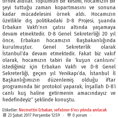
örnek aldılar. Toplumun bir kesimi, hocamızın bir
şeyi tuttuğu zaman kopartmasını ve sonuna
kadar mücadelesini örnek aldı. Hocamızın
özellikle dış politikadaki D-8 Projesi, şuanda
Erbakan Vakfı’nın çatısı altında yaşamaya
devam etmektedir. D-8 Genel Sekreterliği 20 yıl
önce, Erbakan hocamızın Başbakanlığında
kurulmuştur. Genel Sekreterlik olarak
İstanbul’da devam etmektedir. Fakat biz vakıf
olarak, hocamızın tabiri ile ‘kuşun canlısını’
istediğimiz için Erbakan Vakfı ve D-8 Genel
Sekreterliği, geçen yıl Yenikapı’da, İstanbul İl
Başkanlığımızın düzenlemiş olduğu iftar
programında bir protokol yaparak, İnşallah D-8’i
canlı kuş haline getirmenin amacındayız ve
hedefindeyiz” şeklinde konuştu.
Etiketler:
Necmettin Erbakan
,
vefatının 6'ncı yılında anılacak
📆 23 Şubat 2017 Perşembe 12:59 · 💬 0 yorum ·