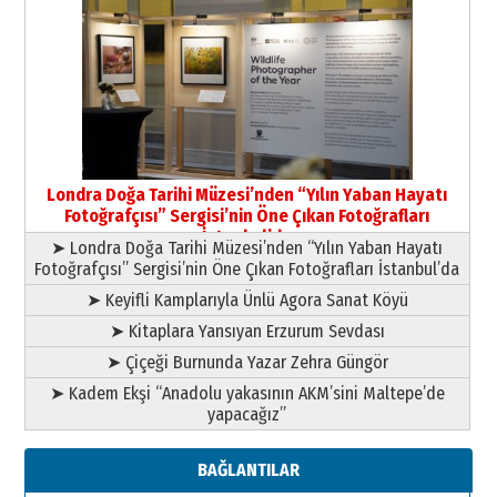
Yıldırım Gündoğdu
HAVVA’NIN ÜÇ KIZI
09 Temmuz 2026 Perşembe
Yusuf POLAT
Şampiyonluk Sebahattin Şirin’e
Londra Doğa Tarihi Müzesi’nden “Yılın Yaban Hayatı
yazar
Fotoğrafçısı” Sergisi’nin Öne Çıkan Fotoğrafları
11 Mayıs 2026 Pazartesi
İstanbul’da
➤ Londra Doğa Tarihi Müzesi’nden “Yılın Yaban Hayatı
Fotoğrafçısı” Sergisi’nin Öne Çıkan Fotoğrafları İstanbul’da
➤ Keyifli Kamplarıyla Ünlü Agora Sanat Köyü
➤ Kitaplara Yansıyan Erzurum Sevdası
➤ Çiçeği Burnunda Yazar Zehra Güngör
➤ Kadem Ekşi “Anadolu yakasının AKM’sini Maltepe’de
yapacağız”
BAĞLANTILAR