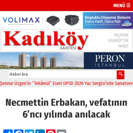
MENÜ ☰
ur Üzgen’in “Tekâmül” Eseri UPSD 2026 Yaz Sergisi’nde Sanatseverler
Necmettin Erbakan, vefatının
6’ncı yılında anılacak
Paylaş
Facebook
Twitter
LinkedIn
Pinterest
Email