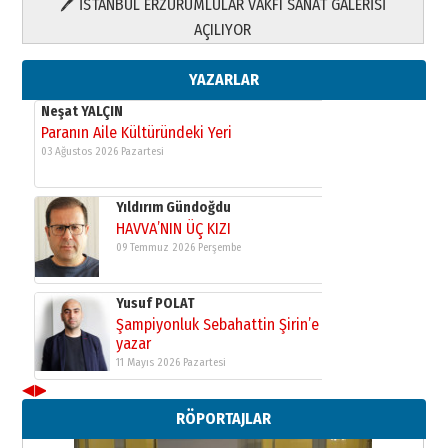
🖊 İSTANBUL ERZURUMLULAR VAKFI SANAT GALERİSİ
Yusuf POLAT
AÇILIYOR
Şampiyonluk Sebahattin Şirin’e
yazar
11 Mayıs 2026 Pazartesi
YAZARLAR
Neşat YALÇIN
Paranın Aile Kültüründeki Yeri
03 Ağustos 2026 Pazartesi
Yıldırım Gündoğdu
HAVVA’NIN ÜÇ KIZI
09 Temmuz 2026 Perşembe
Yusuf POLAT
Şampiyonluk Sebahattin Şirin’e
yazar
11 Mayıs 2026 Pazartesi
◀
▶
Neşat YALÇIN
RÖPORTAJLAR
Paranın Aile Kültüründeki Yeri
03 Ağustos 2026 Pazartesi