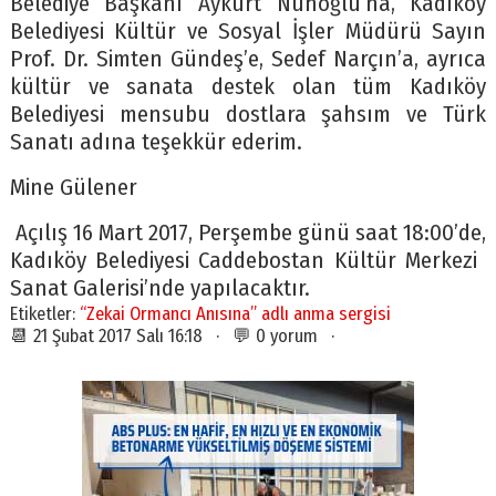
Belediye Başkanı Aykurt Nuhoğlu’na, Kadıköy
Belediyesi Kültür ve Sosyal İşler Müdürü Sayın
Prof. Dr. Simten Gündeş’e, Sedef Narçın’a, ayrıca
kültür ve sanata destek olan tüm Kadıköy
Belediyesi mensubu dostlara şahsım ve Türk
Sanatı adına teşekkür ederim.
Mine Gülener
Açılış 16 Mart 2017, Perşembe günü saat 18:00’de,
Kadıköy Belediyesi
Caddebostan Kültür Merkezi
Sanat Galerisi’nde yapılacaktır.
Etiketler:
“Zekai Ormancı Anısına” adlı anma sergisi
📆 21 Şubat 2017 Salı 16:18 · 💬 0 yorum ·