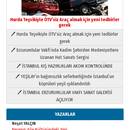
Hurda Teşvikiyle ÖTV’siz Araç almak için yeni tedbirler
gerek
🖊 Hurda Teşvikiyle ÖTV’siz Araç almak için yeni tedbirler
Neşat YALÇIN
gerek
Paranın Aile Kültüründeki Yeri
🖊 Erzurumlular Vakfı’nda Kadim Şehirden Medeniyetlere
03 Ağustos 2026 Pazartesi
Uzanan Hat Sanatı Sergisi
🖊 İSTANBUL KIŞ HAZIRLIKLARI AKOM KONTROLÜNDE
Yıldırım Gündoğdu
HAVVA’NIN ÜÇ KIZI
🖊 YEŞİLAY’ın bağımsızlık seferberliğinde İstanbul’un
09 Temmuz 2026 Perşembe
köprüleri yeşil ışıklandırıldı
🖊 İSTANBUL ERZURUMLULAR VAKFI SANAT GALERİSİ
Yusuf POLAT
AÇILIYOR
Şampiyonluk Sebahattin Şirin’e
yazar
11 Mayıs 2026 Pazartesi
YAZARLAR
Neşat YALÇIN
Paranın Aile Kültüründeki Yeri