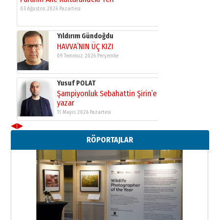
03 Ağustos 2026 Pazartesi
Yıldırım Gündoğdu
HAVVA’NIN ÜÇ KIZI
09 Temmuz 2026 Perşembe
Yusuf POLAT
Şampiyonluk Sebahattin Şirin’e
yazar
11 Mayıs 2026 Pazartesi
◀
▶
Neşat YALÇIN
RÖPORTAJLAR
Paranın Aile Kültüründeki Yeri
03 Ağustos 2026 Pazartesi
Yıldırım Gündoğdu
HAVVA’NIN ÜÇ KIZI
09 Temmuz 2026 Perşembe