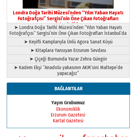
Yusuf POLAT
Şampiyonluk Sebahattin Şirin’e
Londra Doğa Tarihi Müzesi’nden “Yılın Yaban Hayatı
yazar
Fotoğrafçısı” Sergisi’nin Öne Çıkan Fotoğrafları
11 Mayıs 2026 Pazartesi
İstanbul’da
➤ Londra Doğa Tarihi Müzesi’nden “Yılın Yaban Hayatı
Fotoğrafçısı” Sergisi’nin Öne Çıkan Fotoğrafları İstanbul’da
➤ Keyifli Kamplarıyla Ünlü Agora Sanat Köyü
➤ Kitaplara Yansıyan Erzurum Sevdası
➤ Çiçeği Burnunda Yazar Zehra Güngör
➤ Kadem Ekşi “Anadolu yakasının AKM’sini Maltepe’de
yapacağız”
BAĞLANTILAR
Yayın Grubumuz
Ekonomiklik
Erzurum Gazetesi
Kartal Gazetesi