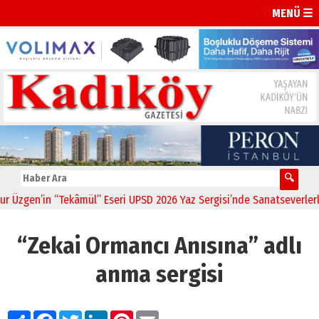
MENÜ ☰
zgen’in “Tekâmül” Eseri UPSD 2026 Yaz Sergisi’nde Sanatseverlerle B
“Zekai Ormancı Anısına” adlı
anma sergisi
Paylaş
Facebook
Twitter
LinkedIn
Pinterest
Email