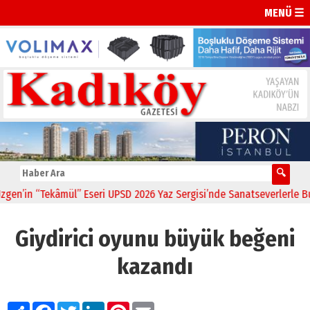
MENÜ ☰
’in “Tekâmül” Eseri UPSD 2026 Yaz Sergisi’nde Sanatseverlerle Buluş
Giydirici oyunu büyük beğeni
kazandı
Paylaş
Facebook
Twitter
LinkedIn
Pinterest
Email