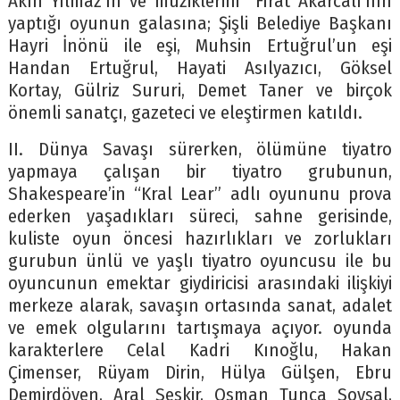
Akın Yılmaz’ın ve müziklerini Fırat Akarcalı’nın
yaptığı oyunun galasına; Şişli Belediye Başkanı
Hayri İnönü ile eşi, Muhsin Ertuğrul’un eşi
Handan Ertuğrul, Hayati Asılyazıcı, Göksel
Kortay, Gülriz Sururi, Demet Taner ve birçok
önemli sanatçı, gazeteci ve eleştirmen katıldı.
II. Dünya Savaşı sürerken, ölümüne tiyatro
yapmaya çalışan bir tiyatro grubunun,
Shakespeare’in “Kral Lear” adlı oyununu prova
ederken yaşadıkları süreci, sahne gerisinde,
kuliste oyun öncesi hazırlıkları ve zorlukları
gurubun ünlü ve yaşlı tiyatro oyuncusu ile bu
oyuncunun emektar giydiricisi arasındaki ilişkiyi
merkeze alarak, savaşın ortasında sanat, adalet
ve emek olgularını tartışmaya açıyor. oyunda
karakterlere Celal Kadri Kınoğlu, Hakan
Çimenser, Rüyam Dirin, Hülya Gülşen, Ebru
Demirdöven, Aral Seskir, Osman Tunca Soysal,