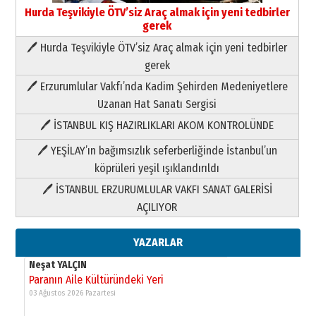
Hurda Teşvikiyle ÖTV’siz Araç almak için yeni tedbirler
gerek
🖊 Hurda Teşvikiyle ÖTV’siz Araç almak için yeni tedbirler
Neşat YALÇIN
gerek
Paranın Aile Kültüründeki Yeri
🖊 Erzurumlular Vakfı’nda Kadim Şehirden Medeniyetlere
03 Ağustos 2026 Pazartesi
Uzanan Hat Sanatı Sergisi
🖊 İSTANBUL KIŞ HAZIRLIKLARI AKOM KONTROLÜNDE
Yıldırım Gündoğdu
HAVVA’NIN ÜÇ KIZI
🖊 YEŞİLAY’ın bağımsızlık seferberliğinde İstanbul’un
09 Temmuz 2026 Perşembe
köprüleri yeşil ışıklandırıldı
🖊 İSTANBUL ERZURUMLULAR VAKFI SANAT GALERİSİ
Yusuf POLAT
AÇILIYOR
Şampiyonluk Sebahattin Şirin’e
yazar
11 Mayıs 2026 Pazartesi
YAZARLAR
Neşat YALÇIN
Paranın Aile Kültüründeki Yeri
03 Ağustos 2026 Pazartesi