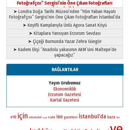
Fotoğrafçısı” Sergisi’nin Öne Çıkan Fotoğrafları
11 Mayıs 2026 Pazartesi
İstanbul’da
➤ Londra Doğa Tarihi Müzesi’nden “Yılın Yaban Hayatı
Fotoğrafçısı” Sergisi’nin Öne Çıkan Fotoğrafları İstanbul’da
➤ Keyifli Kamplarıyla Ünlü Agora Sanat Köyü
➤ Kitaplara Yansıyan Erzurum Sevdası
➤ Çiçeği Burnunda Yazar Zehra Güngör
➤ Kadem Ekşi “Anadolu yakasının AKM’sini Maltepe’de
yapacağız”
BAĞLANTILAR
Yayın Grubumuz
Ekonomiklik
Erzurum Gazetesi
Kartal Gazetesi
için
İstanbul’da
İBB
etti
kaza
gazetesi
otomobil
trafik
iki
özel
ve