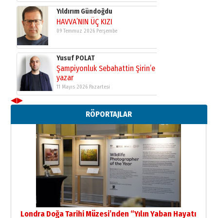
Yıldırım Gündoğdu
HAVVA’NIN ÜÇ KIZI
09 Temmuz 2026 Perşembe
Yusuf POLAT
Şampiyonluk Sebahattin Şirin’e
yazar
11 Mayıs 2026 Pazartesi
◀
▶
Neşat YALÇIN
RÖPORTAJLAR
Paranın Aile Kültüründeki Yeri
03 Ağustos 2026 Pazartesi
Yıldırım Gündoğdu
HAVVA’NIN ÜÇ KIZI
09 Temmuz 2026 Perşembe
Yusuf POLAT
Şampiyonluk Sebahattin Şirin’e
Londra Doğa Tarihi Müzesi’nden “Yılın Yaban Hayatı
yazar