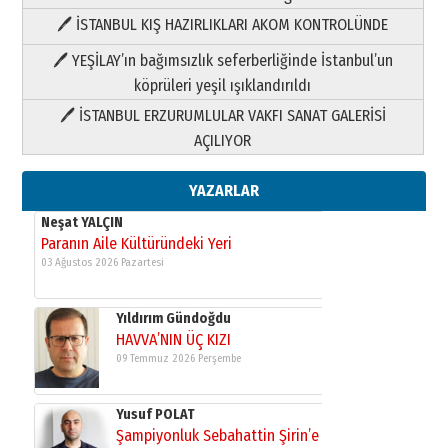
🖊 İSTANBUL KIŞ HAZIRLIKLARI AKOM KONTROLÜNDE
Yıldırım Gündoğdu
HAVVA’NIN ÜÇ KIZI
🖊 YEŞİLAY’ın bağımsızlık seferberliğinde İstanbul’un
09 Temmuz 2026 Perşembe
köprüleri yeşil ışıklandırıldı
🖊 İSTANBUL ERZURUMLULAR VAKFI SANAT GALERİSİ
Yusuf POLAT
AÇILIYOR
Şampiyonluk Sebahattin Şirin’e
yazar
11 Mayıs 2026 Pazartesi
YAZARLAR
Neşat YALÇIN
Paranın Aile Kültüründeki Yeri
03 Ağustos 2026 Pazartesi
Yıldırım Gündoğdu
HAVVA’NIN ÜÇ KIZI
09 Temmuz 2026 Perşembe
Yusuf POLAT
Şampiyonluk Sebahattin Şirin’e