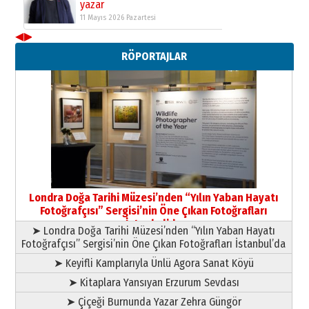
yazar
11 Mayıs 2026 Pazartesi
◀
▶
Neşat YALÇIN
RÖPORTAJLAR
Paranın Aile Kültüründeki Yeri
03 Ağustos 2026 Pazartesi
Yıldırım Gündoğdu
HAVVA’NIN ÜÇ KIZI
09 Temmuz 2026 Perşembe
Yusuf POLAT
Şampiyonluk Sebahattin Şirin’e
Londra Doğa Tarihi Müzesi’nden “Yılın Yaban Hayatı
yazar
Fotoğrafçısı” Sergisi’nin Öne Çıkan Fotoğrafları
11 Mayıs 2026 Pazartesi
İstanbul’da
➤ Londra Doğa Tarihi Müzesi’nden “Yılın Yaban Hayatı
Fotoğrafçısı” Sergisi’nin Öne Çıkan Fotoğrafları İstanbul’da
➤ Keyifli Kamplarıyla Ünlü Agora Sanat Köyü
➤ Kitaplara Yansıyan Erzurum Sevdası
➤ Çiçeği Burnunda Yazar Zehra Güngör