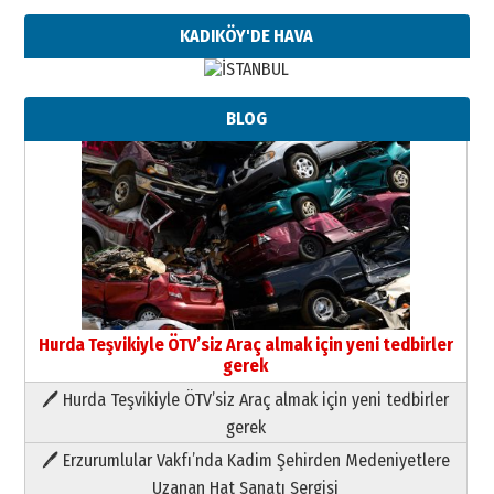
KADIKÖY'DE HAVA
BLOG
Hurda Teşvikiyle ÖTV’siz Araç almak için yeni tedbirler
gerek
🖊 Hurda Teşvikiyle ÖTV’siz Araç almak için yeni tedbirler
Neşat YALÇIN
gerek
Paranın Aile Kültüründeki Yeri
🖊 Erzurumlular Vakfı’nda Kadim Şehirden Medeniyetlere
03 Ağustos 2026 Pazartesi
Uzanan Hat Sanatı Sergisi