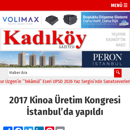
MENÜ ☰
gen’in “Tekâmül” Eseri UPSD 2026 Yaz Sergisi’nde Sanatseverlerle Bu
2017 Kinoa Üretim Kongresi
İstanbul’da yapıldı
Paylaş
Facebook
Twitter
LinkedIn
Pinterest
Email