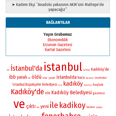
➤ Kadem Ekşi “Anadolu yakasının AKM’sini Maltepe’de
yapacağız”
BAĞLANTILAR
Yayın Grubumuz
Ekonomiklik
Erzurum Gazetesi
Kartal Gazetesi
istanbul
İstanbul'da
Kadıköy’de
iki
turkiye
öldü
ibb
yaralı
istanbulda
kaza
çarptı
arac
tarafından
en
baskani
kadıköy
İstanbul Büyükşehir Belediyesi
başladı
özel
Belediye
Kadıköy'de
Kadıköy Belediyesi
etti
gazetesi
ve
ile
kadikoy
çıktı
yeni
baskan
bu
yangın