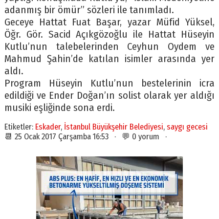
adanmış bir ömür” sözleri ile tanımladı.
Geceye Hattat Fuat Başar, yazar Müfid Yüksel,
Öğr. Gör. Sacid Açıkgözoğlu ile Hattat Hüseyin
Kutlu’nun talebelerinden Ceyhun Oydem ve
Mahmud Şahin’de katılan isimler arasında yer
aldı.
Program Hüseyin Kutlu’nun bestelerinin icra
edildiği ve Ender Doğan’ın solist olarak yer aldığı
musiki eşliğinde sona erdi.
Etiketler:
Eskader
,
İstanbul Büyükşehir Belediyesi
,
saygı gecesi
📆 25 Ocak 2017 Çarşamba 16:53 · 💬 0 yorum ·