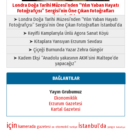
Şampiyonluk Sebahattin Şirin’e
Londra Doğa Tarihi Müzesi’nden “Yılın Yaban Hayatı
yazar
Fotoğrafçısı” Sergisi’nin Öne Çıkan Fotoğrafları
11 Mayıs 2026 Pazartesi
İstanbul’da
➤ Londra Doğa Tarihi Müzesi’nden “Yılın Yaban Hayatı
Fotoğrafçısı” Sergisi’nin Öne Çıkan Fotoğrafları İstanbul’da
➤ Keyifli Kamplarıyla Ünlü Agora Sanat Köyü
➤ Kitaplara Yansıyan Erzurum Sevdası
➤ Çiçeği Burnunda Yazar Zehra Güngör
➤ Kadem Ekşi “Anadolu yakasının AKM’sini Maltepe’de
yapacağız”
BAĞLANTILAR
Yayın Grubumuz
Ekonomiklik
Erzurum Gazetesi
Kartal Gazetesi
için
İstanbul’da
kamerada
gazetesi
otomobil
en
turkiye
yangın
Belediye