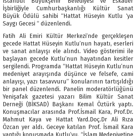
İstanbul Büyükşehir Belediyesi ve Eskader
İşbirliğiyle Cumhurbaşkanlığı Kültür Sanat
Büyük Ödülü sahibi “Hattat Hüseyin Kutlu ‘ya
Saygı Gecesi “ düzenlendi.
Fatih Ali Emiri Kültür Merkezi’nde gerçekleşen
gecede Hattat Hüseyin Kutlu’nun hayatı, eserleri
ve sanat anlayışı ele alındı. Video gösterimi ile
başlayan gecede Kutlu’nun hayatından kesitler
sergilendi. Programda “Hattat Hüseyin Kutlu’nun
medeniyet arayışında düşünce ve felsefe, cami
anlayışı, yazı tasavvuru” konularının tartışıldığı
bir panel düzenlendi. Panelin moderatörlüğünü
Yenişafak gazetesi yazarı Bilim Kültür Sanat
Derneği (BİKSAD) Başkanı Kemal Öztürk yaptı.
Konuşmacılar arasında Prof.İsmail Kara, Prof.Dr.
Mahmut Kaya ve Hattat Yard.Doç.Dr Ali Rıza
Özcan yer aldı. Geceye katılan Prof. İsmail Kara
yaptığı konuşmada Kutlu’yu, “İslam Medeniyetine