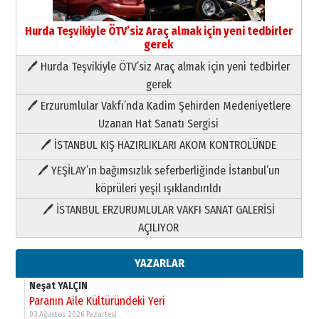
Hurda Teşvikiyle ÖTV’siz Araç almak için yeni tedbirler
gerek
🖊 Hurda Teşvikiyle ÖTV’siz Araç almak için yeni tedbirler
Neşat YALÇIN
gerek
Paranın Aile Kültüründeki Yeri
🖊 Erzurumlular Vakfı’nda Kadim Şehirden Medeniyetlere
03 Ağustos 2026 Pazartesi
Uzanan Hat Sanatı Sergisi
🖊 İSTANBUL KIŞ HAZIRLIKLARI AKOM KONTROLÜNDE
Yıldırım Gündoğdu
HAVVA’NIN ÜÇ KIZI
🖊 YEŞİLAY’ın bağımsızlık seferberliğinde İstanbul’un
09 Temmuz 2026 Perşembe
köprüleri yeşil ışıklandırıldı
🖊 İSTANBUL ERZURUMLULAR VAKFI SANAT GALERİSİ
Yusuf POLAT
AÇILIYOR
Şampiyonluk Sebahattin Şirin’e
yazar
11 Mayıs 2026 Pazartesi
YAZARLAR
Neşat YALÇIN
Paranın Aile Kültüründeki Yeri
03 Ağustos 2026 Pazartesi