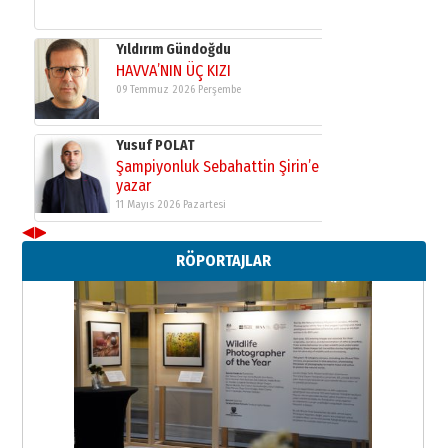
Yıldırım Gündoğdu
HAVVA’NIN ÜÇ KIZI
09 Temmuz 2026 Perşembe
Yusuf POLAT
Şampiyonluk Sebahattin Şirin’e
yazar
11 Mayıs 2026 Pazartesi
◀
▶
Neşat YALÇIN
RÖPORTAJLAR
Paranın Aile Kültüründeki Yeri
03 Ağustos 2026 Pazartesi
Yıldırım Gündoğdu
HAVVA’NIN ÜÇ KIZI
09 Temmuz 2026 Perşembe
Yusuf POLAT