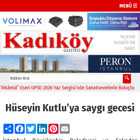
MENÜ ☰
âmül” Eseri UPSD 2026 Yaz Sergisi’nde Sanatseverlerle Buluştu
11:2
Hüseyin Kutlu’ya saygı gecesi
Paylaş
Facebook
Twitter
LinkedIn
Pinterest
Email