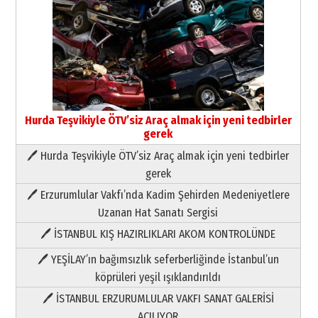
Hurda Teşvikiyle ÖTV’siz Araç almak için yeni tedbirler
gerek
🖊 Hurda Teşvikiyle ÖTV’siz Araç almak için yeni tedbirler
Neşat YALÇIN
gerek
Paranın Aile Kültüründeki Yeri
🖊 Erzurumlular Vakfı’nda Kadim Şehirden Medeniyetlere
03 Ağustos 2026 Pazartesi
Uzanan Hat Sanatı Sergisi
🖊 İSTANBUL KIŞ HAZIRLIKLARI AKOM KONTROLÜNDE
Yıldırım Gündoğdu
HAVVA’NIN ÜÇ KIZI
🖊 YEŞİLAY’ın bağımsızlık seferberliğinde İstanbul’un
09 Temmuz 2026 Perşembe
köprüleri yeşil ışıklandırıldı
🖊 İSTANBUL ERZURUMLULAR VAKFI SANAT GALERİSİ
Yusuf POLAT
AÇILIYOR