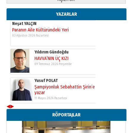
Şampiyonluk Sebahattin Şirin’e
yazar
11 Mayıs 2026 Pazartesi
YAZARLAR
Neşat YALÇIN
Paranın Aile Kültüründeki Yeri
03 Ağustos 2026 Pazartesi
Yıldırım Gündoğdu
HAVVA’NIN ÜÇ KIZI
09 Temmuz 2026 Perşembe
Yusuf POLAT
Şampiyonluk Sebahattin Şirin’e
yazar
11 Mayıs 2026 Pazartesi
◀
▶
Neşat YALÇIN
RÖPORTAJLAR
Paranın Aile Kültüründeki Yeri
03 Ağustos 2026 Pazartesi