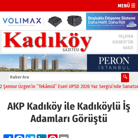
MENÜ ☰
nnur Üzgen’in “Tekâmül” Eseri UPSD 2026 Yaz Sergisi’nde Sanatseverl
AKP Kadıköy ile Kadıköylü İş
Adamları Görüştü
Paylaş
Facebook
Twitter
LinkedIn
Pinterest
Email