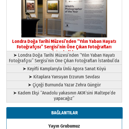
Yıldırım Gündoğdu
HAVVA’NIN ÜÇ KIZI
09 Temmuz 2026 Perşembe
Yusuf POLAT
Şampiyonluk Sebahattin Şirin’e
Londra Doğa Tarihi Müzesi’nden “Yılın Yaban Hayatı
yazar
Fotoğrafçısı” Sergisi’nin Öne Çıkan Fotoğrafları
11 Mayıs 2026 Pazartesi
İstanbul’da
➤ Londra Doğa Tarihi Müzesi’nden “Yılın Yaban Hayatı
Fotoğrafçısı” Sergisi’nin Öne Çıkan Fotoğrafları İstanbul’da
➤ Keyifli Kamplarıyla Ünlü Agora Sanat Köyü
➤ Kitaplara Yansıyan Erzurum Sevdası
➤ Çiçeği Burnunda Yazar Zehra Güngör
➤ Kadem Ekşi “Anadolu yakasının AKM’sini Maltepe’de
yapacağız”
BAĞLANTILAR
Yayın Grubumuz