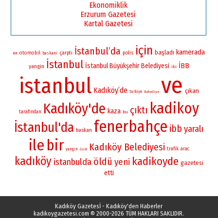
Ekonomiklik
Erzurum Gazetesi
Kartal Gazetesi
için
İstanbul’da
kamerada
başladı
otomobil
çarptı
polis
en
baskani
İstanbul
İBB
İstanbul Büyükşehir Belediyesi
yangin
iki
ve
istanbul
Kadıköy’de
çıkan
turkiye
Belediye
kadikoy
Kadıköy'de
çıktı
kaza
tarafından
bu
fenerbahçe
İstanbul'da
ibb
yaralı
baskan
ile
bir
Kadıköy Belediyesi
trafik
arac
yangın
özel
kadıköy
kadikoyde
öldü
istanbulda
yeni
gazetesi
etti
Kadıköy Gazetesİ - Kadıköy'den Haberler
kadikoygazetesi.com
© 2000-2026 TÜM HAKLARI SAKLIDIR.