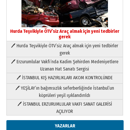
Hurda Teşvikiyle ÖTV’siz Araç almak için yeni tedbirler
gerek
🖊 Hurda Teşvikiyle ÖTV’siz Araç almak için yeni tedbirler
Neşat YALÇIN
gerek
Paranın Aile Kültüründeki Yeri
🖊 Erzurumlular Vakfı’nda Kadim Şehirden Medeniyetlere
03 Ağustos 2026 Pazartesi
Uzanan Hat Sanatı Sergisi
🖊 İSTANBUL KIŞ HAZIRLIKLARI AKOM KONTROLÜNDE
Yıldırım Gündoğdu
HAVVA’NIN ÜÇ KIZI
🖊 YEŞİLAY’ın bağımsızlık seferberliğinde İstanbul’un
09 Temmuz 2026 Perşembe
köprüleri yeşil ışıklandırıldı
🖊 İSTANBUL ERZURUMLULAR VAKFI SANAT GALERİSİ
Yusuf POLAT
AÇILIYOR
Şampiyonluk Sebahattin Şirin’e
yazar
11 Mayıs 2026 Pazartesi
YAZARLAR