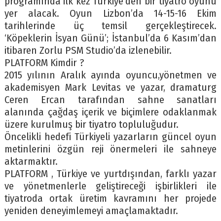
programında ilk kez Türkiye’den bir tiyatro oyunu
yer alacak. Oyun Lizbon’da 14-15-16 Ekim
tarihlerinde üç temsil gerçekleştirecek.
‘Köpeklerin İsyan Günü’; İstanbul’da 6 Kasım’dan
itibaren Zorlu PSM Studio’da izlenebilir.
PLATFORM Kimdir ?
2015 yılının Aralık ayında oyuncu,yönetmen ve
akademisyen Mark Levitas ve yazar, dramaturg
Ceren Ercan tarafından sahne sanatları
alanında çağdaş içerik ve biçimlere odaklanmak
üzere kurulmuş bir tiyatro topluluğudur.
Öncelikli hedefi Türkiyeli yazarların güncel oyun
metinlerini özgün reji önermeleri ile sahneye
aktarmaktır.
PLATFORM , Türkiye ve yurtdışından, farklı yazar
ve yönetmenlerle geliştireceği işbirlikleri ile
tiyatroda ortak üretim kavramını her projede
yeniden deneyimlemeyi amaçlamaktadır.