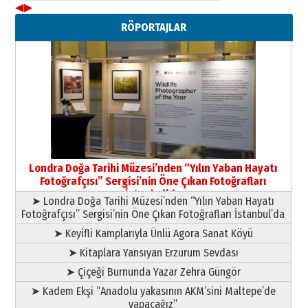
◀
▶
Neşat YALÇIN
RÖPORTAJLAR
Paranın Aile Kültüründeki Yeri
03 Ağustos 2026 Pazartesi
Yıldırım Gündoğdu
HAVVA’NIN ÜÇ KIZI
09 Temmuz 2026 Perşembe
Yusuf POLAT
Şampiyonluk Sebahattin Şirin’e
Londra Doğa Tarihi Müzesi’nden “Yılın Yaban Hayatı
yazar
Fotoğrafçısı” Sergisi’nin Öne Çıkan Fotoğrafları
11 Mayıs 2026 Pazartesi
İstanbul’da
➤ Londra Doğa Tarihi Müzesi’nden “Yılın Yaban Hayatı
Fotoğrafçısı” Sergisi’nin Öne Çıkan Fotoğrafları İstanbul’da
➤ Keyifli Kamplarıyla Ünlü Agora Sanat Köyü
➤ Kitaplara Yansıyan Erzurum Sevdası
➤ Çiçeği Burnunda Yazar Zehra Güngör
➤ Kadem Ekşi “Anadolu yakasının AKM’sini Maltepe’de
yapacağız”