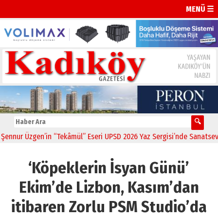
MENÜ ☰
ur Üzgen’in “Tekâmül” Eseri UPSD 2026 Yaz Sergisi’nde Sanatseverle
‘Köpeklerin İsyan Günü’
Ekim’de Lizbon, Kasım’dan
itibaren Zorlu PSM Studio’da