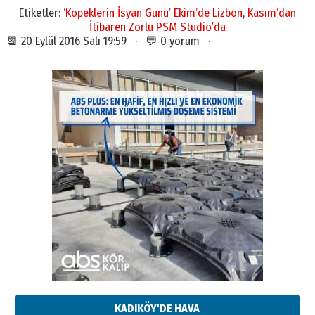
Etiketler:
‘Köpeklerin İsyan Günü’ Ekim’de Lizbon
,
Kasım’dan
İtibaren Zorlu PSM Studio’da
📆 20 Eylül 2016 Salı 19:59 · 💬 0 yorum ·
KADIKÖY'DE HAVA