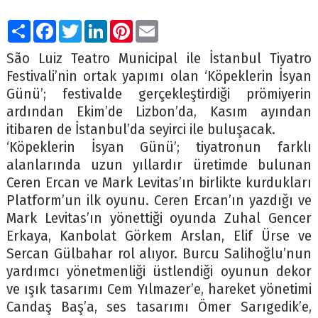
Paylaş
Facebook
Twitter
LinkedIn
Pinterest
Email
São Luiz Teatro Municipal ile İstanbul Tiyatro
Festivali’nin ortak yapımı olan ‘Köpeklerin İsyan
Günü’; festivalde gerçekleştirdiği prömiyerin
ardından Ekim’de Lizbon’da, Kasım ayından
itibaren de İstanbul’da seyirci ile buluşacak.
‘Köpeklerin İsyan Günü’; tiyatronun farklı
alanlarında uzun yıllardır üretimde bulunan
Ceren Ercan ve Mark Levitas’ın birlikte kurdukları
Platform’un ilk oyunu. Ceren Ercan’ın yazdığı ve
Mark Levitas’ın yönettiği oyunda Zuhal Gencer
Erkaya, Kanbolat Görkem Arslan, Elif Ürse ve
Sercan Gülbahar rol alıyor. Burcu Salihoğlu’nun
yardımcı yönetmenliği üstlendiği oyunun dekor
ve ışık tasarımı Cem Yılmazer’e, hareket yönetimi
Candaş Baş’a, ses tasarımı Ömer Sarıgedik’e,