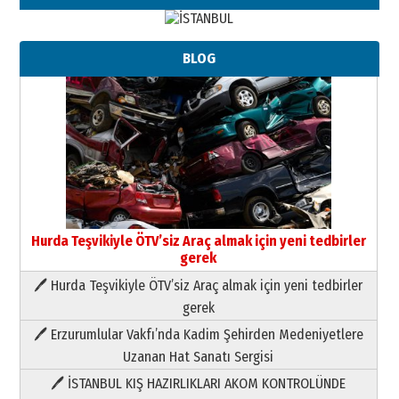
BLOG
Hurda Teşvikiyle ÖTV’siz Araç almak için yeni tedbirler
gerek
🖊 Hurda Teşvikiyle ÖTV’siz Araç almak için yeni tedbirler
Neşat YALÇIN
gerek
Paranın Aile Kültüründeki Yeri
🖊 Erzurumlular Vakfı’nda Kadim Şehirden Medeniyetlere
03 Ağustos 2026 Pazartesi
Uzanan Hat Sanatı Sergisi
🖊 İSTANBUL KIŞ HAZIRLIKLARI AKOM KONTROLÜNDE
Yıldırım Gündoğdu