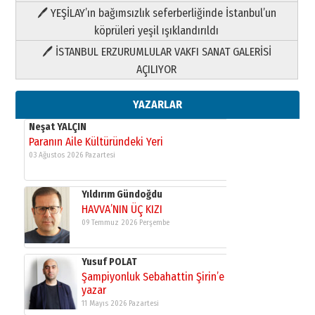
HAVVA’NIN ÜÇ KIZI
🖊 YEŞİLAY’ın bağımsızlık seferberliğinde İstanbul’un
09 Temmuz 2026 Perşembe
köprüleri yeşil ışıklandırıldı
🖊 İSTANBUL ERZURUMLULAR VAKFI SANAT GALERİSİ
Yusuf POLAT
AÇILIYOR
Şampiyonluk Sebahattin Şirin’e
yazar
11 Mayıs 2026 Pazartesi
YAZARLAR
Neşat YALÇIN
Paranın Aile Kültüründeki Yeri
03 Ağustos 2026 Pazartesi
Yıldırım Gündoğdu
HAVVA’NIN ÜÇ KIZI
09 Temmuz 2026 Perşembe
Yusuf POLAT
Şampiyonluk Sebahattin Şirin’e
yazar
11 Mayıs 2026 Pazartesi