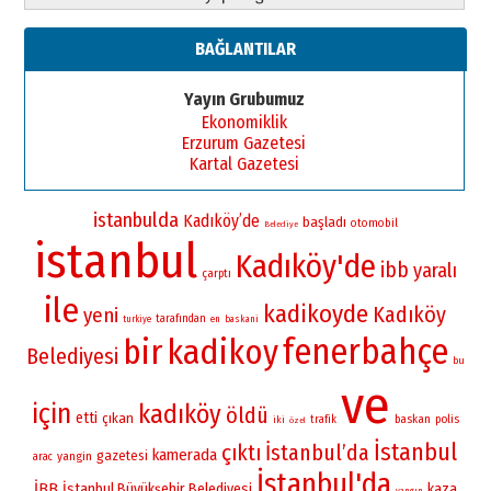
BAĞLANTILAR
Yayın Grubumuz
Ekonomiklik
Erzurum Gazetesi
Kartal Gazetesi
istanbulda
Kadıköy’de
başladı
otomobil
Belediye
istanbul
Kadıköy'de
ibb
yaralı
çarptı
ile
kadikoyde
Kadıköy
yeni
tarafından
turkiye
en
baskani
fenerbahçe
bir
kadikoy
Belediyesi
bu
ve
için
kadıköy
öldü
etti
çıkan
baskan
polis
iki
trafik
özel
İstanbul
çıktı
İstanbul’da
kamerada
gazetesi
yangin
arac
İstanbul'da
İBB
İstanbul Büyükşehir Belediyesi
kaza