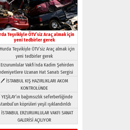
rda Teşvikiyle ÖTV’siz Araç almak için
yeni tedbirler gerek
Hurda Teşvikiyle ÖTV’siz Araç almak için
yeni tedbirler gerek
Neşat YALÇIN
 Erzurumlular Vakfı’nda Kadim Şehirden
Paranın Aile Kültüründeki Yeri
deniyetlere Uzanan Hat Sanatı Sergisi
03 Ağustos 2026 Pazartesi
🖊 İSTANBUL KIŞ HAZIRLIKLARI AKOM
KONTROLÜNDE
Yıldırım Gündoğdu
HAVVA’NIN ÜÇ KIZI
 YEŞİLAY’ın bağımsızlık seferberliğinde
09 Temmuz 2026 Perşembe
stanbul’un köprüleri yeşil ışıklandırıldı
 İSTANBUL ERZURUMLULAR VAKFI SANAT
Yusuf POLAT
GALERİSİ AÇILIYOR
Şampiyonluk Sebahattin
Şirin’e yazar