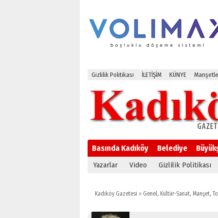
Gizlilik Politikası
İLETİŞİM
KÜNYE
Manşetle
Basında Kadıköy
Belediye
Büyük
Yazarlar
Video
Gizlilik Politikası
Kadıköy Gazetesi
»
Genel
,
Kültür-Sanat
,
Manşet
,
T