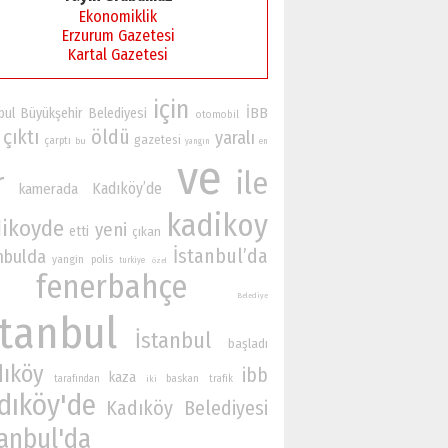
Ekonomiklik
Erzurum Gazetesi
Kartal Gazetesi
için
İBB
bul Büyükşehir Belediyesi
otomobil
çıktı
öldü
yaralı
gazetesi
çarptı
bu
yangın
en
ve
r
ile
Kadıköy’de
kamerada
kadikoy
ikoyde
yeni
etti
çıkan
İstanbul’da
nbulda
yangin
polis
turkiye
özel
fenerbahçe
Belediye
stanbul
İstanbul
başladı
dıköy
ibb
kaza
baskan
tarafından
iki
trafik
dıköy'de
Kadıköy Belediyesi
tanbul'da