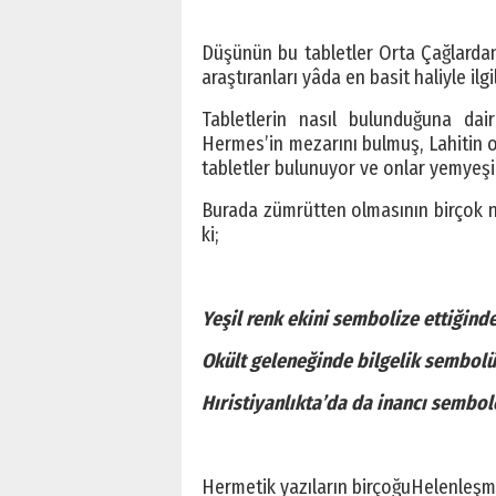
Düşünün bu tabletler Orta Çağlardan 
araştıranları yâda en basit haliyle ilg
Tabletlerin nasıl bulunduğuna dair
Hermes’in mezarını bulmuş, Lahitin 
tabletler bulunuyor ve onlar yemyeşi
Burada zümrütten olmasının birçok ne
ki;
Yeşil renk ekini sembolize ettiğind
Okült geleneğinde bilgelik sembolü
Hıristiyanlıkta’da da inancı semb
Hermetik yazıların birçoğuHelenleşmiş