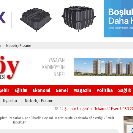
r
Nöbetçi Eczane
şehir
Eğitim
Ekonomi
Genel
Magazin
Politika
Sağlık
Uyarılar
Nöbetçi Eczane
18:42
Şennur Üzgen’in “Tekâmül” Eseri UPSD 2026 Yaz Serg
oplum
,
Yazarlar
»
Abdülkadir Geylani Hazretlerinin kitabında söz ettiği Zümrüt
Tabletleri