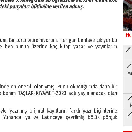
ermes Trismegistus’un öğretisine ait kimi metinlerin
deki parçaları bütününe verilen admış.
Hu
m. Bir türlü bitiremiyorum. Her gün bir ilave çıkıyor bu
ve ben bunun üzerine kaç kitap yazar ve yayınlarım
🖊 
🖊
Me
içinde en önemli olanıymış. Bunu okuduğumda daha bir
İşte benim TAŞLAR-KIYAMET-2023 adlı yayınlanacak olan
🖊
İ
yle yazılmış orijinal kayıtların farklı yazı biçimlerine
🖊
ki Yunanca’ ya ve Latinceye çevrilmiş bölük pörçük