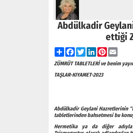
Abdülkadir Geylani
ettiği 
Paylaş
Facebook
Twitter
LinkedIn
Pinterest
Email
ZÜMRÜT TABLETLERİ ve benim yayın
TAŞLAR-KIYAMET-2023
Abdülkadir Geylani Hazretlerinin “Ki
tabletlerinden bahsetmesi bu konuy
Hermetika ya da diğer adıyla 