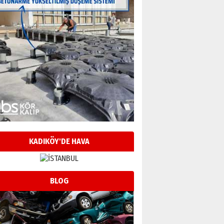
KADIKÖY'DE HAVA
BLOG