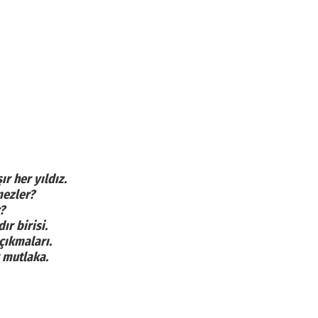
r her yıldız.
mezler?
?
ır birisi.
çıkmaları.
 mutlaka.