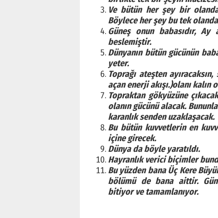
Ve bütün her şey bir olanda
Böylece her şey bu tek olanda
Güneş onun babasıdır, Ay a
beslemiştir.
Dünyanın bütün gücünün baba
yeter.
Toprağı ateşten ayıracaksın,
açan enerji akışı.)
olanı kalın 
Topraktan gökyüzüne çıkacak
olanın gücünü alacak. Bununla
karanlık senden uzaklaşacak.
Bu bütün kuvvetlerin en kuvve
içine girecek.
Dünya da böyle yaratıldı.
Hayranlık verici biçimler bund
Bu yüzden bana Üç Kere Büyük
bölümü de bana aittir. Güne
bitiyor ve tamamlanıyor.