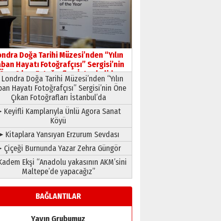
HAVVA’NIN ÜÇ KIZI
09 Temmuz 2026 Perşembe
Yusuf POLAT
Şampiyonluk Sebahattin
ondra Doğa Tarihi Müzesi’nden “Yılın
Şirin’e yazar
ban Hayatı Fotoğrafçısı” Sergisi’nin
11 Mayıs 2026 Pazartesi
Öne Çıkan Fotoğrafları İstanbul’da
Londra Doğa Tarihi Müzesi’nden “Yılın
ban Hayatı Fotoğrafçısı” Sergisi’nin Öne
Çıkan Fotoğrafları İstanbul’da
 Keyifli Kamplarıyla Ünlü Agora Sanat
Köyü
➤ Kitaplara Yansıyan Erzurum Sevdası
 Çiçeği Burnunda Yazar Zehra Güngör
adem Ekşi “Anadolu yakasının AKM’sini
Maltepe’de yapacağız”
BAĞLANTILAR
Yayın Grubumuz