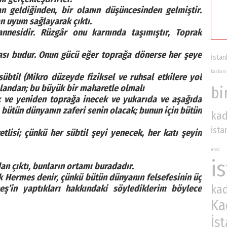
n geldiğinden, bir olanın düşüncesinden gelmiştir.
n uyum sağlayarak çıktı.
nnesidir. Rüzgâr onu karnında taşımıştır, Toprak
sı budur. Onun gücü eğer toprağa dönerse her şeye
İstan
baskani
sübtil (Mikro düzeyde fiziksel ve ruhsal etkilere yol
olandan; bu büyük bir maharetle olmalı
bi
 ve yeniden toprağa inecek ve yukarıda ve aşağıda
 bütün dünyanın zaferi senin olacak; bunun için bütün
kad
ista
tlisi; çünkü her sübtil şeyi yenecek, her katı şeyin
arac
i
an çıktı, bunların ortamı buradadır.
 Hermes denir, çünkü bütün dünyanın felsefesinin üç
ka
ş’in yaptıkları hakkındaki söylediklerim böylece
Ka
İs