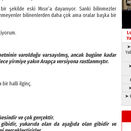
r şekilde eski Mısır’a dayanıyor. Sanki bilinmezler
bilinmeyenler bilinenlerden daha çok ama oralar başka bir
tiyorum.
L
Ya
➤ 
Ya
metninin varolduğu varsayılmış, ancak bugüne kadar
ece yirmiye yakın Arapça versiyona rastlanmıştır.
➤
bir halli ilginç.
➤
➤ K
esindir ve çok gerçektir.
gibidir, yukarıda olan da aşağıda olan gibidir ve
ni gerçekleştirirler.