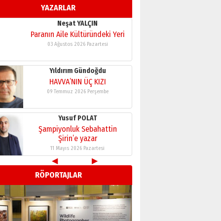
YAZARLAR
11 Mayıs 2026 Pazartesi
Neşat YALÇIN
Paranın Aile Kültüründeki Yeri
03 Ağustos 2026 Pazartesi
Yıldırım Gündoğdu
HAVVA’NIN ÜÇ KIZI
09 Temmuz 2026 Perşembe
Yusuf POLAT
Şampiyonluk Sebahattin
Şirin’e yazar
11 Mayıs 2026 Pazartesi
◀
▶
Neşat YALÇIN
RÖPORTAJLAR
Paranın Aile Kültüründeki Yeri
03 Ağustos 2026 Pazartesi
Yıldırım Gündoğdu