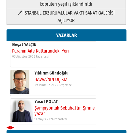
köprüleri yeşil ışıklandırıldı
🖊 İSTANBUL ERZURUMLULAR VAKFI SANAT GALERİSİ
Yusuf POLAT
AÇILIYOR
Şampiyonluk Sebahattin Şirin’e
yazar
11 Mayıs 2026 Pazartesi
YAZARLAR
Neşat YALÇIN
Paranın Aile Kültüründeki Yeri
03 Ağustos 2026 Pazartesi
Yıldırım Gündoğdu
HAVVA’NIN ÜÇ KIZI
09 Temmuz 2026 Perşembe
Yusuf POLAT
Şampiyonluk Sebahattin Şirin’e
yazar
11 Mayıs 2026 Pazartesi
◀
▶
Neşat YALÇIN