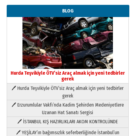
BLOG
Hurda Teşvikiyle ÖTV’siz Araç almak için yeni tedbirler
gerek
🖊 Hurda Teşvikiyle ÖTV’siz Araç almak için yeni tedbirler
Neşat YALÇIN
gerek
Paranın Aile Kültüründeki Yeri
🖊 Erzurumlular Vakfı’nda Kadim Şehirden Medeniyetlere
03 Ağustos 2026 Pazartesi
Uzanan Hat Sanatı Sergisi
🖊 İSTANBUL KIŞ HAZIRLIKLARI AKOM KONTROLÜNDE
Yıldırım Gündoğdu
HAVVA’NIN ÜÇ KIZI
🖊 YEŞİLAY’ın bağımsızlık seferberliğinde İstanbul’un
09 Temmuz 2026 Perşembe