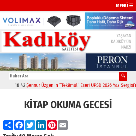
MENÜ ☰
18:42
Şennur Üzgen’in “Tekâmül” Eseri UPSD 2026 Yaz Sergisi’nde
KİTAP OKUMA GECESİ
Paylaş
Facebook
Twitter
LinkedIn
Pinterest
Email