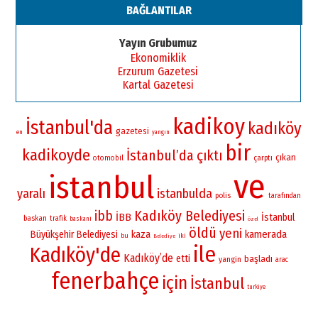
BAĞLANTILAR
Yayın Grubumuz
Ekonomiklik
Erzurum Gazetesi
Kartal Gazetesi
kadikoy
İstanbul'da
kadıköy
gazetesi
en
yangın
bir
kadikoyde
İstanbul’da
çıktı
çıkan
otomobil
çarptı
ve
istanbul
yaralı
istanbulda
polis
tarafından
Kadıköy Belediyesi
ibb
İBB
İstanbul
baskan
trafik
baskani
özel
öldü
yeni
kamerada
Büyükşehir Belediyesi
kaza
bu
iki
Belediye
ile
Kadıköy'de
Kadıköy’de
etti
başladı
yangin
arac
fenerbahçe
için
İstanbul
turkiye