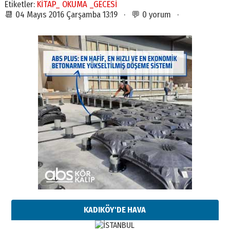
Etiketler:
KİTAP_ OKUMA _GECESİ
📆 04 Mayıs 2016 Çarşamba 13:19 · 💬 0 yorum ·
KADIKÖY'DE HAVA