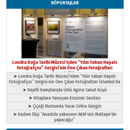
RÖPORTAJLAR
Paranın Aile Kültüründeki Yeri
03 Ağustos 2026 Pazartesi
Yıldırım Gündoğdu
HAVVA’NIN ÜÇ KIZI
09 Temmuz 2026 Perşembe
Yusuf POLAT
Şampiyonluk Sebahattin Şirin’e
Londra Doğa Tarihi Müzesi’nden “Yılın Yaban Hayatı
yazar
Fotoğrafçısı” Sergisi’nin Öne Çıkan Fotoğrafları
11 Mayıs 2026 Pazartesi
İstanbul’da
➤ Londra Doğa Tarihi Müzesi’nden “Yılın Yaban Hayatı
Fotoğrafçısı” Sergisi’nin Öne Çıkan Fotoğrafları İstanbul’da
➤ Keyifli Kamplarıyla Ünlü Agora Sanat Köyü
➤ Kitaplara Yansıyan Erzurum Sevdası
➤ Çiçeği Burnunda Yazar Zehra Güngör
➤ Kadem Ekşi “Anadolu yakasının AKM’sini Maltepe’de
yapacağız”