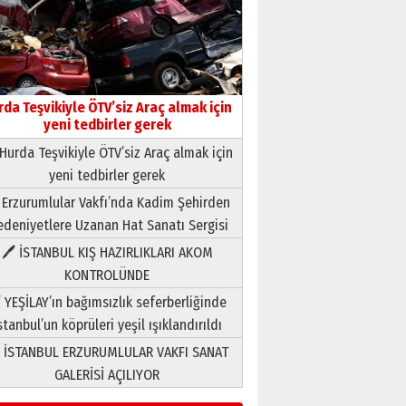
rda Teşvikiyle ÖTV’siz Araç almak için
yeni tedbirler gerek
Hurda Teşvikiyle ÖTV’siz Araç almak için
yeni tedbirler gerek
Neşat YALÇIN
 Erzurumlular Vakfı’nda Kadim Şehirden
Paranın Aile Kültüründeki Yeri
deniyetlere Uzanan Hat Sanatı Sergisi
03 Ağustos 2026 Pazartesi
🖊 İSTANBUL KIŞ HAZIRLIKLARI AKOM
KONTROLÜNDE
Yıldırım Gündoğdu
HAVVA’NIN ÜÇ KIZI
 YEŞİLAY’ın bağımsızlık seferberliğinde
09 Temmuz 2026 Perşembe
stanbul’un köprüleri yeşil ışıklandırıldı
 İSTANBUL ERZURUMLULAR VAKFI SANAT
Yusuf POLAT
GALERİSİ AÇILIYOR
Şampiyonluk Sebahattin
Şirin’e yazar