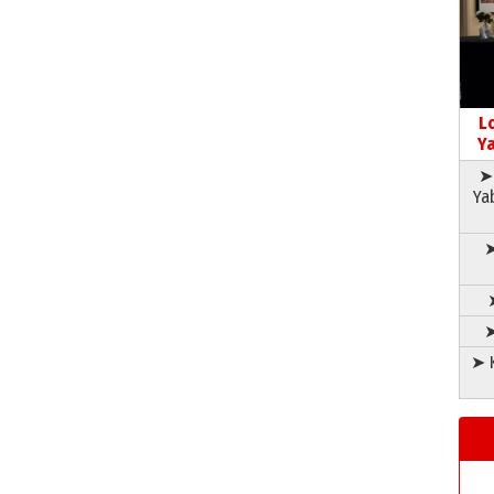
L
Ya
➤ 
Ya
➤
➤
➤ K