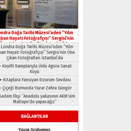
HAVVA’NIN ÜÇ KIZI
09 Temmuz 2026 Perşembe
Yusuf POLAT
Şampiyonluk Sebahattin
ondra Doğa Tarihi Müzesi’nden “Yılın
Şirin’e yazar
ban Hayatı Fotoğrafçısı” Sergisi’nin
11 Mayıs 2026 Pazartesi
Öne Çıkan Fotoğrafları İstanbul’da
Londra Doğa Tarihi Müzesi’nden “Yılın
ban Hayatı Fotoğrafçısı” Sergisi’nin Öne
Çıkan Fotoğrafları İstanbul’da
 Keyifli Kamplarıyla Ünlü Agora Sanat
Köyü
➤ Kitaplara Yansıyan Erzurum Sevdası
 Çiçeği Burnunda Yazar Zehra Güngör
adem Ekşi “Anadolu yakasının AKM’sini
Maltepe’de yapacağız”
BAĞLANTILAR
Yayın Grubumuz