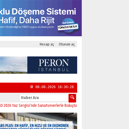
Hesap aç
Oturum aç
📆 08.08.2026 18:30:29
az Sergisi’nde Sanatseverlerle Buluştu
11:21
CHP Kadıköy İlçe Başkanlığı’na 