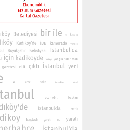
Ekonomiklik
Erzurum Gazetesi
Kartal Gazetesi
bir
ile
ıköy Belediyesi
kaza
en
dıköy
Kadıköy’de
İBB
kamerada
yangın
İstanbul’da
bul Büyükşehir Belediyesi
için
kadikoyde
ü
yangin
tarafından
turkiye
İstanbul
çıktı
yeni
etti
gazetesi
e
polis
iki
arac
Belediye
özel
stanbul
otomobil
baskan
dıköy'de
istanbulda
trafik
dikoy
yaralı
başladı
çarptı
bu
nerbahçe
İstanbul'da