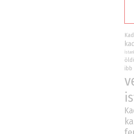
Kad
ka
İstan
öld
ibb
v
i
Ka
ka
fe