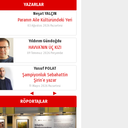
YAZARLAR
11 Mayıs 2026 Pazartesi
Neşat YALÇIN
Paranın Aile Kültüründeki Yeri
03 Ağustos 2026 Pazartesi
Yıldırım Gündoğdu
HAVVA’NIN ÜÇ KIZI
09 Temmuz 2026 Perşembe
Yusuf POLAT
Şampiyonluk Sebahattin
Şirin’e yazar
11 Mayıs 2026 Pazartesi
◀
▶
Neşat YALÇIN
RÖPORTAJLAR
Paranın Aile Kültüründeki Yeri
03 Ağustos 2026 Pazartesi
Yıldırım Gündoğdu