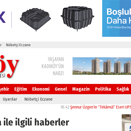
r
Nöbetçi Eczane
şehir
Eğitim
Ekonomi
Genel
Magazin
Politika
Sağlık
Uyarılar
Nöbetçi Eczane
18:42
Şennur Üzgen’in “Tekâmül” Eseri UPSD 2026 Y
ile ilgili haberler