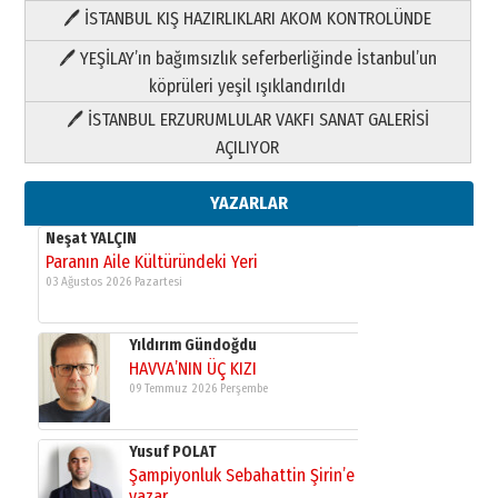
🖊 İSTANBUL KIŞ HAZIRLIKLARI AKOM KONTROLÜNDE
Yıldırım Gündoğdu
HAVVA’NIN ÜÇ KIZI
🖊 YEŞİLAY’ın bağımsızlık seferberliğinde İstanbul’un
09 Temmuz 2026 Perşembe
köprüleri yeşil ışıklandırıldı
🖊 İSTANBUL ERZURUMLULAR VAKFI SANAT GALERİSİ
Yusuf POLAT
AÇILIYOR
Şampiyonluk Sebahattin Şirin’e
yazar
11 Mayıs 2026 Pazartesi
YAZARLAR
Neşat YALÇIN
Paranın Aile Kültüründeki Yeri
03 Ağustos 2026 Pazartesi
Yıldırım Gündoğdu
HAVVA’NIN ÜÇ KIZI
09 Temmuz 2026 Perşembe
Yusuf POLAT
Şampiyonluk Sebahattin Şirin’e
yazar