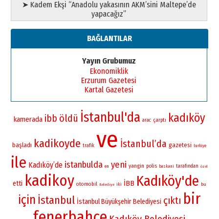
➤ Kadem Ekşi “Anadolu yakasının AKM’sini Maltepe’de
yapacağız”
BAĞLANTILAR
Yayın Grubumuz
Ekonomiklik
Erzurum Gazetesi
Kartal Gazetesi
İstanbul'da
kadıköy
öldü
ibb
kamerada
çarptı
arac
ve
kadikoyde
İstanbul’da
başladı
gazetesi
trafik
turkiye
ile
istanbulda
yeni
Kadıköy’de
yangin
polis
tarafından
en
baskani
özel
kadikoy
Kadıköy'de
İBB
etti
otomobil
iki
bu
Belediye
bir
için
İstanbul
çıktı
İstanbul Büyükşehir Belediyesi
fenerbahçe
Kadıköy Belediyesi