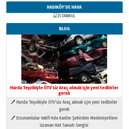
KADIKÖY'DE HAVA
BLOG
Hurda Teşvikiyle ÖTV’siz Araç almak için yeni tedbirler
gerek
🖊 Hurda Teşvikiyle ÖTV’siz Araç almak için yeni tedbirler
Neşat YALÇIN
gerek
Paranın Aile Kültüründeki Yeri
🖊 Erzurumlular Vakfı’nda Kadim Şehirden Medeniyetlere
03 Ağustos 2026 Pazartesi
Uzanan Hat Sanatı Sergisi