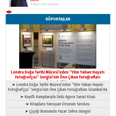
11 Mayıs 2026 Pazartesi
◀
▶
Neşat YALÇIN
RÖPORTAJLAR
Paranın Aile Kültüründeki Yeri
03 Ağustos 2026 Pazartesi
Yıldırım Gündoğdu
HAVVA’NIN ÜÇ KIZI
09 Temmuz 2026 Perşembe
Yusuf POLAT
Şampiyonluk Sebahattin Şirin’e
Londra Doğa Tarihi Müzesi’nden “Yılın Yaban Hayatı
yazar
Fotoğrafçısı” Sergisi’nin Öne Çıkan Fotoğrafları
11 Mayıs 2026 Pazartesi
İstanbul’da
➤ Londra Doğa Tarihi Müzesi’nden “Yılın Yaban Hayatı
Fotoğrafçısı” Sergisi’nin Öne Çıkan Fotoğrafları İstanbul’da
➤ Keyifli Kamplarıyla Ünlü Agora Sanat Köyü
➤ Kitaplara Yansıyan Erzurum Sevdası
➤ Çiçeği Burnunda Yazar Zehra Güngör