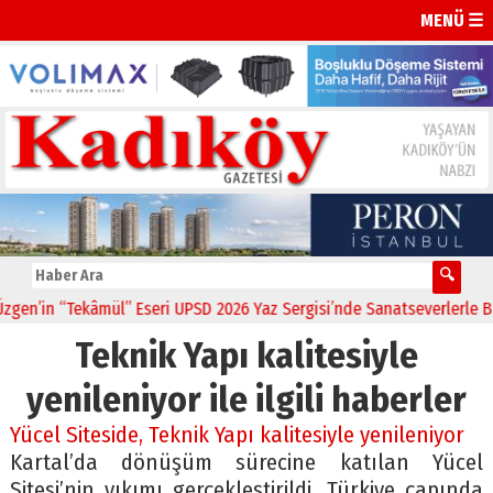
MENÜ ☰
n’in “Tekâmül” Eseri UPSD 2026 Yaz Sergisi’nde Sanatseverlerle Bulu
Teknik Yapı kalitesiyle
yenileniyor ile ilgili haberler
Yücel Siteside, Teknik Yapı kalitesiyle yenileniyor
Kartal’da dönüşüm sürecine katılan Yücel
Sitesi’nin yıkımı gerçekleştirildi. Türkiye çapında