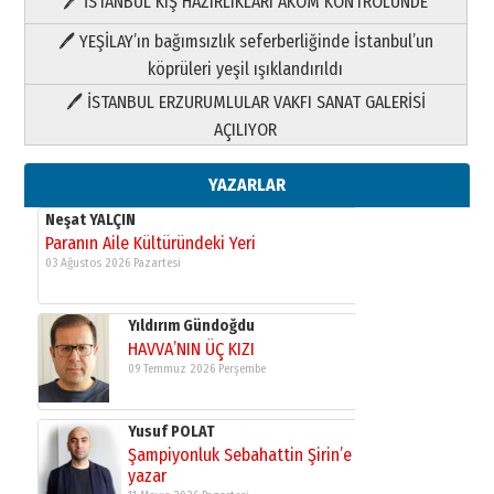
🖊 İSTANBUL KIŞ HAZIRLIKLARI AKOM KONTROLÜNDE
Yıldırım Gündoğdu
HAVVA’NIN ÜÇ KIZI
🖊 YEŞİLAY’ın bağımsızlık seferberliğinde İstanbul’un
09 Temmuz 2026 Perşembe
köprüleri yeşil ışıklandırıldı
🖊 İSTANBUL ERZURUMLULAR VAKFI SANAT GALERİSİ
Yusuf POLAT
AÇILIYOR
Şampiyonluk Sebahattin Şirin’e
yazar
11 Mayıs 2026 Pazartesi
YAZARLAR
Neşat YALÇIN
Paranın Aile Kültüründeki Yeri
03 Ağustos 2026 Pazartesi
Yıldırım Gündoğdu
HAVVA’NIN ÜÇ KIZI
09 Temmuz 2026 Perşembe
Yusuf POLAT
Şampiyonluk Sebahattin Şirin’e
yazar