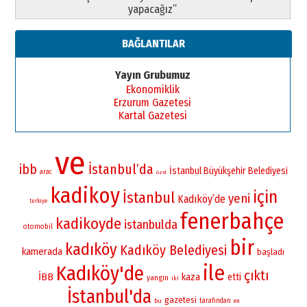
yapacağız”
BAĞLANTILAR
Yayın Grubumuz
Ekonomiklik
Erzurum Gazetesi
Kartal Gazetesi
ve
İstanbul’da
ibb
İstanbul Büyükşehir Belediyesi
arac
özel
kadikoy
için
İstanbul
yeni
Kadıköy’de
turkiye
fenerbahçe
kadikoyde
istanbulda
otomobil
bir
kadıköy
Kadıköy Belediyesi
kamerada
başladı
ile
Kadıköy'de
çıktı
İBB
kaza
etti
yangin
iki
İstanbul'da
gazetesi
bu
tarafından
en