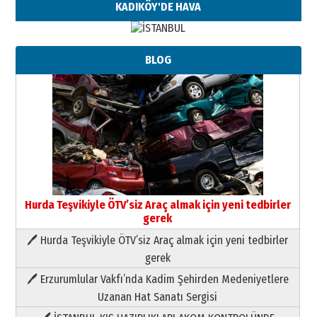
KADIKÖY'DE HAVA
BLOG
Hurda Teşvikiyle ÖTV’siz Araç almak için yeni tedbirler
gerek
🖊 Hurda Teşvikiyle ÖTV’siz Araç almak için yeni tedbirler
Neşat YALÇIN
gerek
Paranın Aile Kültüründeki Yeri
🖊 Erzurumlular Vakfı’nda Kadim Şehirden Medeniyetlere
03 Ağustos 2026 Pazartesi
Uzanan Hat Sanatı Sergisi