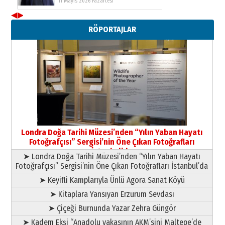
11 Mayıs 2026 Pazartesi
◀
▶
Neşat YALÇIN
RÖPORTAJLAR
Paranın Aile Kültüründeki Yeri
03 Ağustos 2026 Pazartesi
Yıldırım Gündoğdu
HAVVA’NIN ÜÇ KIZI
09 Temmuz 2026 Perşembe
Yusuf POLAT
Şampiyonluk Sebahattin Şirin’e
Londra Doğa Tarihi Müzesi’nden “Yılın Yaban Hayatı
yazar
Fotoğrafçısı” Sergisi’nin Öne Çıkan Fotoğrafları
11 Mayıs 2026 Pazartesi
İstanbul’da
➤ Londra Doğa Tarihi Müzesi’nden “Yılın Yaban Hayatı
Fotoğrafçısı” Sergisi’nin Öne Çıkan Fotoğrafları İstanbul’da
➤ Keyifli Kamplarıyla Ünlü Agora Sanat Köyü
➤ Kitaplara Yansıyan Erzurum Sevdası
➤ Çiçeği Burnunda Yazar Zehra Güngör
➤ Kadem Ekşi “Anadolu yakasının AKM’sini Maltepe’de