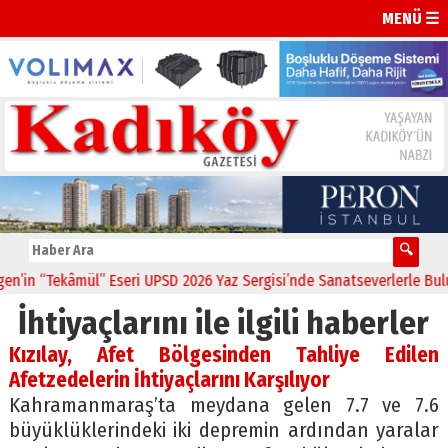
MENÜ ☰
in “Tekâmül” Eseri UPSD 2026 Yaz Sergisi’nde Sanatseverlerle Buluşt
İhtiyaçlarını ile ilgili haberler
Kızılay, Afet Bölgesinden Tahliye Edilen
Afetzedelerin İhtiyaçlarını Karşılıyor
Kahramanmaraş’ta meydana gelen 7.7 ve 7.6
büyüklüklerindeki iki depremin ardından yaralar