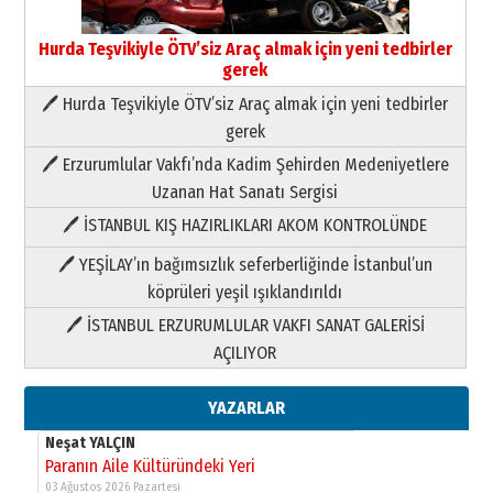
Hurda Teşvikiyle ÖTV’siz Araç almak için yeni tedbirler
gerek
🖊 Hurda Teşvikiyle ÖTV’siz Araç almak için yeni tedbirler
Neşat YALÇIN
gerek
Paranın Aile Kültüründeki Yeri
🖊 Erzurumlular Vakfı’nda Kadim Şehirden Medeniyetlere
03 Ağustos 2026 Pazartesi
Uzanan Hat Sanatı Sergisi
🖊 İSTANBUL KIŞ HAZIRLIKLARI AKOM KONTROLÜNDE
Yıldırım Gündoğdu
HAVVA’NIN ÜÇ KIZI
🖊 YEŞİLAY’ın bağımsızlık seferberliğinde İstanbul’un
09 Temmuz 2026 Perşembe
köprüleri yeşil ışıklandırıldı
🖊 İSTANBUL ERZURUMLULAR VAKFI SANAT GALERİSİ
Yusuf POLAT
AÇILIYOR
Şampiyonluk Sebahattin Şirin’e
yazar
11 Mayıs 2026 Pazartesi
YAZARLAR
Neşat YALÇIN
Paranın Aile Kültüründeki Yeri
03 Ağustos 2026 Pazartesi