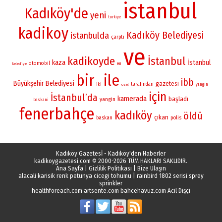
istanbul
Kadıköy'de
yeni
turkiye
kadikoy
Kadıköy Belediyesi
istanbulda
çarptı
ve
kadikoyde
İstanbul
kaza
İstanbul
otomobil
en
Belediye
bir
ile
ibb
Büyükşehir Belediyesi
gazetesi
iki
tarafından
yangın
özel
için
İstanbul’da
kamerada
başladı
yangin
baskani
fenerbahçe
kadıköy
öldü
çıkan
baskan
polis
Kadıköy Gazetesİ - Kadıköy'den Haberler
kadikoygazetesi.com
© 2000-2026 TÜM HAKLARI SAKLIDIR.
Ana Sayfa
|
Gizlilik Politikası
|
Bize Ulaşın
alacali karisik renk petunya cicegi tohumu
|
rainbird 1802 serisi sprey
sprinkler
healthforeach.com
artsente.com
bahcehavuz.com
Acil Dişçi