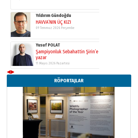
Yıldırım Gündoğdu
HAVVA’NIN ÜÇ KIZI
09 Temmuz 2026 Perşembe
Yusuf POLAT
Şampiyonluk Sebahattin Şirin’e
yazar
11 Mayıs 2026 Pazartesi
◀
▶
Neşat YALÇIN
RÖPORTAJLAR
Paranın Aile Kültüründeki Yeri
03 Ağustos 2026 Pazartesi
Yıldırım Gündoğdu
HAVVA’NIN ÜÇ KIZI
09 Temmuz 2026 Perşembe
Yusuf POLAT