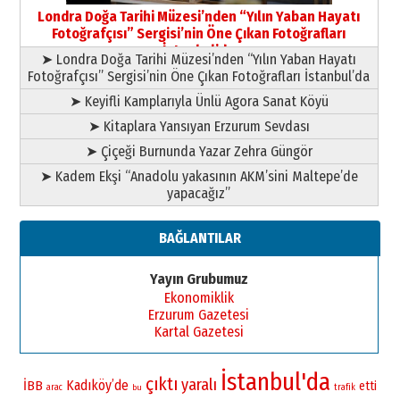
Şampiyonluk Sebahattin Şirin’e
Londra Doğa Tarihi Müzesi’nden “Yılın Yaban Hayatı
yazar
Fotoğrafçısı” Sergisi’nin Öne Çıkan Fotoğrafları
11 Mayıs 2026 Pazartesi
İstanbul’da
➤ Londra Doğa Tarihi Müzesi’nden “Yılın Yaban Hayatı
Fotoğrafçısı” Sergisi’nin Öne Çıkan Fotoğrafları İstanbul’da
➤ Keyifli Kamplarıyla Ünlü Agora Sanat Köyü
➤ Kitaplara Yansıyan Erzurum Sevdası
➤ Çiçeği Burnunda Yazar Zehra Güngör
➤ Kadem Ekşi “Anadolu yakasının AKM’sini Maltepe’de
yapacağız”
BAĞLANTILAR
Yayın Grubumuz
Ekonomiklik
Erzurum Gazetesi
Kartal Gazetesi
İstanbul'da
çıktı
yaralı
Kadıköy’de
İBB
etti
arac
bu
trafik