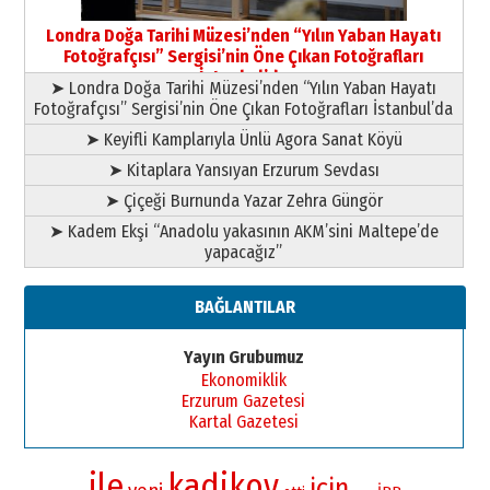
Londra Doğa Tarihi Müzesi’nden “Yılın Yaban Hayatı
Fotoğrafçısı” Sergisi’nin Öne Çıkan Fotoğrafları
İstanbul’da
➤ Londra Doğa Tarihi Müzesi’nden “Yılın Yaban Hayatı
Fotoğrafçısı” Sergisi’nin Öne Çıkan Fotoğrafları İstanbul’da
➤ Keyifli Kamplarıyla Ünlü Agora Sanat Köyü
➤ Kitaplara Yansıyan Erzurum Sevdası
➤ Çiçeği Burnunda Yazar Zehra Güngör
➤ Kadem Ekşi “Anadolu yakasının AKM’sini Maltepe’de
yapacağız”
BAĞLANTILAR
Yayın Grubumuz
Ekonomiklik
Erzurum Gazetesi
Kartal Gazetesi
ile
kadikoy
için