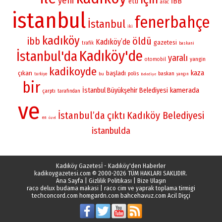
yeni
İBB
etti
arac
istanbul
fenerbahçe
İstanbul
iki
kadıköy
öldü
ibb
Kadıköy’de
gazetesi
trafik
baskani
Kadıköy'de
İstanbul'da
yaralı
yangin
otomobil
kadikoyde
kaza
çıkan
başladı
polis
baskan
bu
turkiye
yangın
Belediye
bir
kamerada
İstanbul Büyükşehir Belediyesi
çarptı
tarafından
ve
İstanbul’da
çıktı
Kadıköy Belediyesi
en
özel
istanbulda
Kadıköy Gazetesİ - Kadıköy'den Haberler
kadikoygazetesi.com
© 2000-2026 TÜM HAKLARI SAKLIDIR.
Ana Sayfa
|
Gizlilik Politikası
|
Bize Ulaşın
raco delux budama makasi
|
raco cim ve yaprak toplama tirmigi
techconcord.com
homgardn.com
bahcehavuz.com
Acil Dişçi