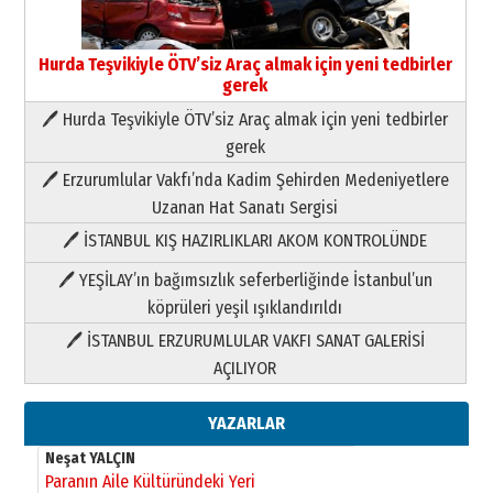
HAVVA’NIN ÜÇ KIZI
09 Temmuz 2026 Perşembe
Hurda Teşvikiyle ÖTV’siz Araç almak için yeni tedbirler
gerek
Yusuf POLAT
Şampiyonluk Sebahattin Şirin’e
🖊 Hurda Teşvikiyle ÖTV’siz Araç almak için yeni tedbirler
yazar
gerek
11 Mayıs 2026 Pazartesi
🖊 Erzurumlular Vakfı’nda Kadim Şehirden Medeniyetlere
Neşat YALÇIN
Uzanan Hat Sanatı Sergisi
Paranın Aile Kültüründeki Yeri
🖊 İSTANBUL KIŞ HAZIRLIKLARI AKOM KONTROLÜNDE
03 Ağustos 2026 Pazartesi
🖊 YEŞİLAY’ın bağımsızlık seferberliğinde İstanbul’un
Yıldırım Gündoğdu
köprüleri yeşil ışıklandırıldı
HAVVA’NIN ÜÇ KIZI
🖊 İSTANBUL ERZURUMLULAR VAKFI SANAT GALERİSİ
09 Temmuz 2026 Perşembe
AÇILIYOR
Yusuf POLAT
YAZARLAR
Şampiyonluk Sebahattin Şirin’e
yazar
11 Mayıs 2026 Pazartesi