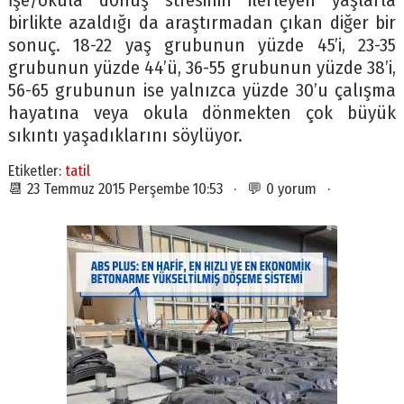
İşe/okula dönüş stresinin ilerleyen yaşlarla
birlikte azaldığı da araştırmadan çıkan diğer bir
sonuç. 18-22 yaş grubunun yüzde 45’i, 23-35
grubunun yüzde 44’ü, 36-55 grubunun yüzde 38’i,
56-65 grubunun ise yalnızca yüzde 30’u çalışma
hayatına veya okula dönmekten çok büyük
sıkıntı yaşadıklarını söylüyor.
Etiketler:
tatil
📆 23 Temmuz 2015 Perşembe 10:53 · 💬 0 yorum ·