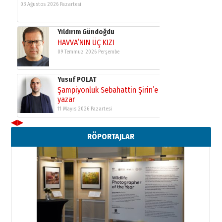
Neşat YALÇIN
Paranın Aile Kültüründeki Yeri
03 Ağustos 2026 Pazartesi
Yıldırım Gündoğdu
HAVVA’NIN ÜÇ KIZI
09 Temmuz 2026 Perşembe
Yusuf POLAT
Şampiyonluk Sebahattin Şirin’e
◀
▶
yazar
11 Mayıs 2026 Pazartesi
RÖPORTAJLAR