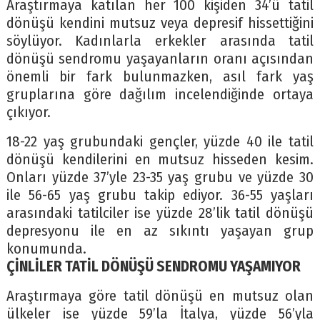
Araştırmaya katılan her 100 kişiden 34’ü tatil
dönüşü kendini mutsuz veya depresif hissettiğini
söylüyor. Kadınlarla erkekler arasında tatil
dönüşü sendromu yaşayanların oranı açısından
önemli bir fark bulunmazken, asıl fark yaş
gruplarına göre dağılım incelendiğinde ortaya
çıkıyor.
18-22 yaş grubundaki gençler, yüzde 40 ile tatil
dönüşü kendilerini en mutsuz hisseden kesim.
Onları yüzde 37’yle 23-35 yaş grubu ve yüzde 30
ile 56-65 yaş grubu takip ediyor. 36-55 yaşları
arasındaki tatilciler ise yüzde 28’lik tatil dönüşü
depresyonu ile en az sıkıntı yaşayan grup
konumunda.
ÇİNLİLER TATİL DÖNÜŞÜ SENDROMU YAŞAMIYOR
Araştırmaya göre tatil dönüşü en mutsuz olan
ülkeler ise yüzde 59’la İtalya, yüzde 56’yla