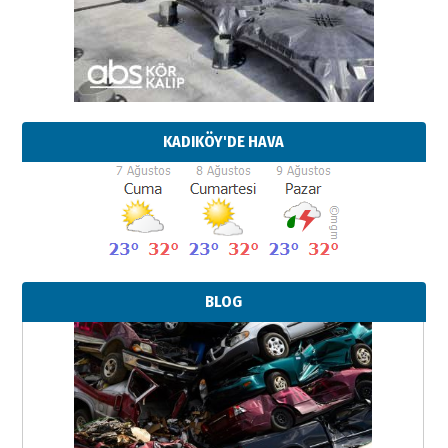
KADIKÖY'DE HAVA
BLOG
Neşat YALÇIN
Paranın Aile Kültüründeki Yeri
03 Ağustos 2026 Pazartesi
Yıldırım Gündoğdu