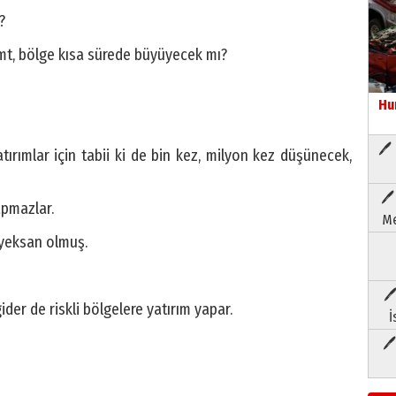
?
mt, bölge kısa sürede büyüyecek mı?
Hu
🖊 
tırımlar için tabii ki de bin kez, milyon kez düşünecek,
🖊
apmazlar.
Me
e yeksan olmuş.
🖊
ider de riskli bölgelere yatırım yapar.
İ
🖊