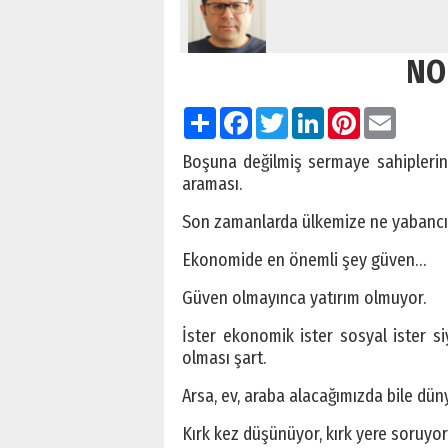
NO
Paylaş
Facebook
Twitter
LinkedIn
Pinterest
Email
Boşuna değilmiş sermaye sahiplerinin
araması.
Son zamanlarda ülkemize ne yabancı y
Ekonomide en önemli şey güven…
Güven olmayınca yatırım olmuyor.
İster ekonomik ister sosyal ister s
olması şart.
Arsa, ev, araba alacağımızda bile dün
Kırk kez düşünüyor, kırk yere soruyor