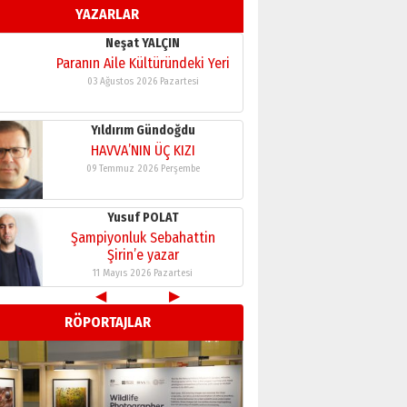
YAZARLAR
11 Mayıs 2026 Pazartesi
Neşat YALÇIN
Paranın Aile Kültüründeki Yeri
03 Ağustos 2026 Pazartesi
Yıldırım Gündoğdu
HAVVA’NIN ÜÇ KIZI
09 Temmuz 2026 Perşembe
Yusuf POLAT
Şampiyonluk Sebahattin
Şirin’e yazar
11 Mayıs 2026 Pazartesi
◀
▶
Neşat YALÇIN
RÖPORTAJLAR
Paranın Aile Kültüründeki Yeri
03 Ağustos 2026 Pazartesi
Yıldırım Gündoğdu