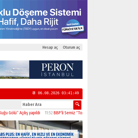
Hesap aç
Oturum aç
📆 06.08.2026 03:41:50
 Açılış yapıldı
11:52
BBP’li Semiz “Toplumun Beklentisi Emeklilerin Daha Güçl