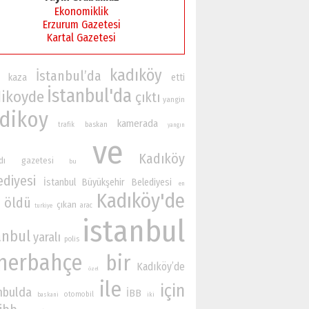
Ekonomiklik
Erzurum Gazetesi
Kartal Gazetesi
kadıköy
İstanbul’da
kaza
etti
İstanbul'da
ikoyde
çıktı
yangin
dikoy
kamerada
baskan
trafik
yangın
ve
Kadıköy
dı
gazetesi
bu
ediyesi
İstanbul Büyükşehir Belediyesi
en
Kadıköy'de
öldü
çıkan
arac
turkiye
istanbul
anbul
yaralı
polis
nerbahçe
bir
Kadıköy’de
özel
ile
için
nbulda
İBB
otomobil
iki
baskani