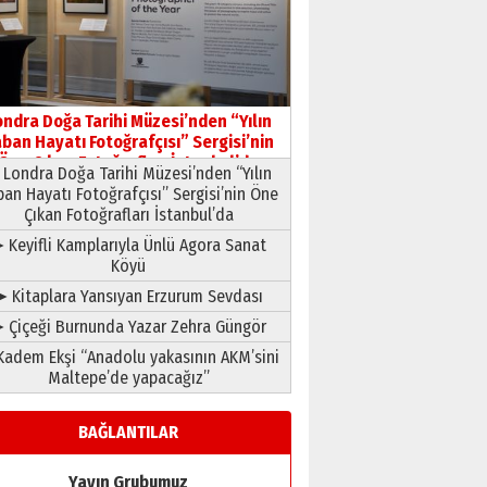
HAVVA’NIN ÜÇ KIZI
09 Temmuz 2026 Perşembe
Yusuf POLAT
Şampiyonluk Sebahattin
ondra Doğa Tarihi Müzesi’nden “Yılın
Şirin’e yazar
ban Hayatı Fotoğrafçısı” Sergisi’nin
11 Mayıs 2026 Pazartesi
Öne Çıkan Fotoğrafları İstanbul’da
Londra Doğa Tarihi Müzesi’nden “Yılın
ban Hayatı Fotoğrafçısı” Sergisi’nin Öne
Çıkan Fotoğrafları İstanbul’da
 Keyifli Kamplarıyla Ünlü Agora Sanat
Köyü
➤ Kitaplara Yansıyan Erzurum Sevdası
 Çiçeği Burnunda Yazar Zehra Güngör
adem Ekşi “Anadolu yakasının AKM’sini
Maltepe’de yapacağız”
BAĞLANTILAR
Yayın Grubumuz