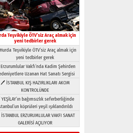
rda Teşvikiyle ÖTV’siz Araç almak için
yeni tedbirler gerek
Hurda Teşvikiyle ÖTV’siz Araç almak için
yeni tedbirler gerek
Neşat YALÇIN
 Erzurumlular Vakfı’nda Kadim Şehirden
Paranın Aile Kültüründeki Yeri
deniyetlere Uzanan Hat Sanatı Sergisi
03 Ağustos 2026 Pazartesi
🖊 İSTANBUL KIŞ HAZIRLIKLARI AKOM
KONTROLÜNDE
Yıldırım Gündoğdu
HAVVA’NIN ÜÇ KIZI
 YEŞİLAY’ın bağımsızlık seferberliğinde
09 Temmuz 2026 Perşembe
stanbul’un köprüleri yeşil ışıklandırıldı
 İSTANBUL ERZURUMLULAR VAKFI SANAT
Yusuf POLAT
GALERİSİ AÇILIYOR
Şampiyonluk Sebahattin
Şirin’e yazar