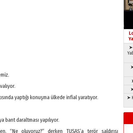
L
Ya
➤ 
Ya
➤
emiz.
valıyor.
➤
ntısında yaptığı konuşma ülkede infial yaratıyor.
➤ K
a bant daraltması yapılıyor.
ken, “Ne oluyoruz?” derken TUSAŞ’a terör saldırısı