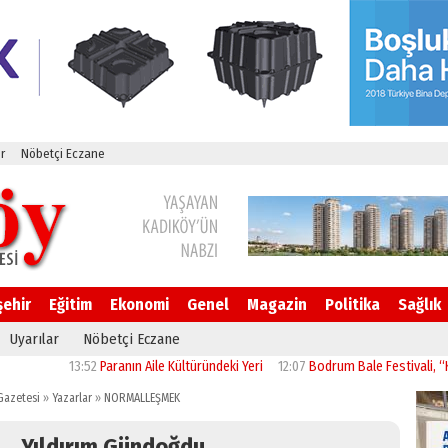
r
Nöbetçi Eczane
şehir
Eğitim
Ekonomi
Genel
Magazin
Politika
Sağlık
Uyarılar
Nöbetçi Eczane
13:52
Paranın Aile Kültüründeki Yeri
12:07
Bodrum Bale Festivali, “Kuğu Gölü”
Gazetesi
»
Yazarlar
»
NORMALLEŞMEK
Yıldırım Gündoğdu