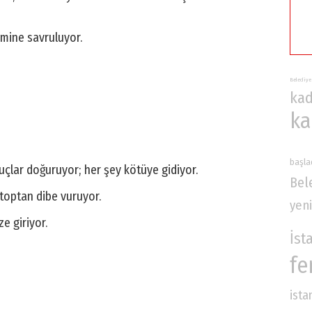
mine savruluyor.
Belediye
kad
ka
başla
uçlar doğuruyor; her şey kötüye gidiyor.
Bel
 toptan dibe vuruyor.
yeni
e giriyor.
İst
fe
ista