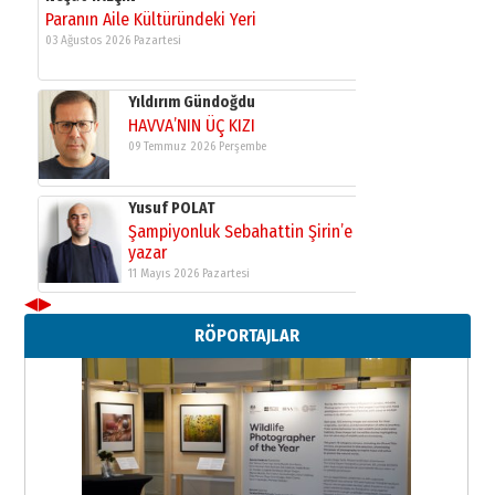
Paranın Aile Kültüründeki Yeri
03 Ağustos 2026 Pazartesi
Yıldırım Gündoğdu
HAVVA’NIN ÜÇ KIZI
09 Temmuz 2026 Perşembe
Yusuf POLAT
Şampiyonluk Sebahattin Şirin’e
yazar
11 Mayıs 2026 Pazartesi
◀
▶
Neşat YALÇIN
RÖPORTAJLAR
Paranın Aile Kültüründeki Yeri
03 Ağustos 2026 Pazartesi
Yıldırım Gündoğdu
HAVVA’NIN ÜÇ KIZI
09 Temmuz 2026 Perşembe