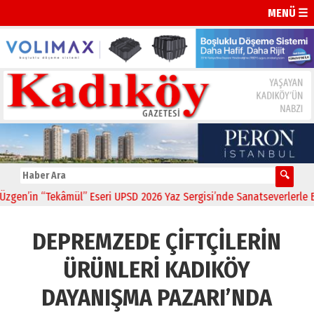
MENÜ ☰
’in “Tekâmül” Eseri UPSD 2026 Yaz Sergisi’nde Sanatseverlerle Buluş
DEPREMZEDE ÇİFTÇİLERİN
ÜRÜNLERİ KADIKÖY
DAYANIŞMA PAZARI’NDA