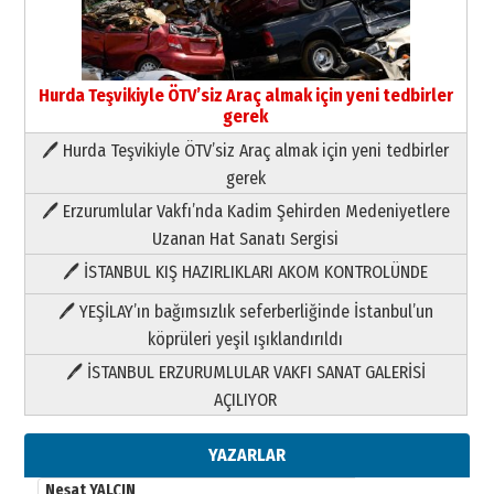
Hurda Teşvikiyle ÖTV’siz Araç almak için yeni tedbirler
gerek
🖊 Hurda Teşvikiyle ÖTV’siz Araç almak için yeni tedbirler
Neşat YALÇIN
gerek
Paranın Aile Kültüründeki Yeri
🖊 Erzurumlular Vakfı’nda Kadim Şehirden Medeniyetlere
03 Ağustos 2026 Pazartesi
Uzanan Hat Sanatı Sergisi
🖊 İSTANBUL KIŞ HAZIRLIKLARI AKOM KONTROLÜNDE
Yıldırım Gündoğdu
HAVVA’NIN ÜÇ KIZI
🖊 YEŞİLAY’ın bağımsızlık seferberliğinde İstanbul’un
09 Temmuz 2026 Perşembe
köprüleri yeşil ışıklandırıldı
🖊 İSTANBUL ERZURUMLULAR VAKFI SANAT GALERİSİ
Yusuf POLAT
AÇILIYOR
Şampiyonluk Sebahattin Şirin’e
yazar
11 Mayıs 2026 Pazartesi
YAZARLAR
Neşat YALÇIN