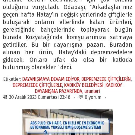
olduğunu vurguladı. Odabaşı, “Arkadaşlarımız
geçen hafta Hatay’ın değişik yerlerinde çiftçilerle
buluşarak onların ellerlinde kalan ürünleri,
gerektiğinde bahçelerinde toplayarak bugün
burada Kozyatağı’nda komşularımıza satmaya
getirdiler. Bu bir dayanışma pazarı. Buradan
alınan her ürün, Hatay’daki depremzedelere
gidecek. Onlara ufak da olsa bir katkıda
bulunmuş olacaklar” dedi.
Etiketler:
DAYANIŞMAYA DEVAM EDİYOR
,
DEPREMZEDE ÇİFTÇİLERİN
,
DEPREMZEDE ÇİFTÇİLERLE
,
KADIKÖY BELEDİYESİ
,
KADIKÖY
DAYANIŞMA PAZARI’NDA
,
urunleri
📆 30 Aralık 2023 Cumartesi 23:46 · 💬 0 yorum ·