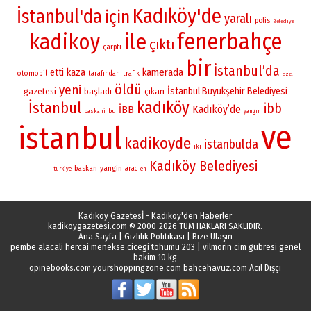
Kadıköy'de
İstanbul'da
için
yaralı
polis
Belediye
fenerbahçe
kadikoy
ile
çıktı
çarptı
bir
İstanbul’da
kamerada
etti
kaza
otomobil
tarafından
trafik
özel
öldü
yeni
İstanbul Büyükşehir Belediyesi
gazetesi
başladı
çıkan
kadıköy
İstanbul
ibb
Kadıköy’de
İBB
bu
baskani
yangın
ve
istanbul
kadikoyde
istanbulda
iki
Kadıköy Belediyesi
yangin
baskan
arac
turkiye
en
Kadıköy Gazetesİ - Kadıköy'den Haberler
kadikoygazetesi.com
© 2000-2026 TÜM HAKLARI SAKLIDIR.
Ana Sayfa
|
Gizlilik Politikası
|
Bize Ulaşın
pembe alacali hercai menekse cicegi tohumu 203
|
vilmorin cim gubresi genel
bakim 10 kg
opinebooks.com
yourshoppingzone.com
bahcehavuz.com
Acil Dişçi