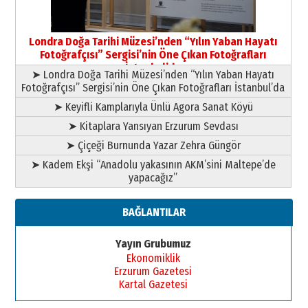
Yusuf POLAT
Şampiyonluk Sebahattin Şirin’e
Londra Doğa Tarihi Müzesi’nden “Yılın Yaban Hayatı
yazar
Fotoğrafçısı” Sergisi’nin Öne Çıkan Fotoğrafları
11 Mayıs 2026 Pazartesi
İstanbul’da
➤ Londra Doğa Tarihi Müzesi’nden “Yılın Yaban Hayatı
Fotoğrafçısı” Sergisi’nin Öne Çıkan Fotoğrafları İstanbul’da
➤ Keyifli Kamplarıyla Ünlü Agora Sanat Köyü
➤ Kitaplara Yansıyan Erzurum Sevdası
➤ Çiçeği Burnunda Yazar Zehra Güngör
➤ Kadem Ekşi “Anadolu yakasının AKM’sini Maltepe’de
yapacağız”
BAĞLANTILAR
Yayın Grubumuz
Ekonomiklik
Erzurum Gazetesi
Kartal Gazetesi