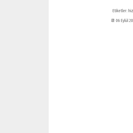
Etiketler:
hi
📆 06 Eylül 