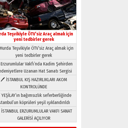
rda Teşvikiyle ÖTV’siz Araç almak için
yeni tedbirler gerek
Hurda Teşvikiyle ÖTV’siz Araç almak için
yeni tedbirler gerek
Neşat YALÇIN
 Erzurumlular Vakfı’nda Kadim Şehirden
Paranın Aile Kültüründeki Yeri
deniyetlere Uzanan Hat Sanatı Sergisi
03 Ağustos 2026 Pazartesi
🖊 İSTANBUL KIŞ HAZIRLIKLARI AKOM
KONTROLÜNDE
Yıldırım Gündoğdu
HAVVA’NIN ÜÇ KIZI
 YEŞİLAY’ın bağımsızlık seferberliğinde
09 Temmuz 2026 Perşembe
stanbul’un köprüleri yeşil ışıklandırıldı
 İSTANBUL ERZURUMLULAR VAKFI SANAT
Yusuf POLAT
GALERİSİ AÇILIYOR
Şampiyonluk Sebahattin
Şirin’e yazar