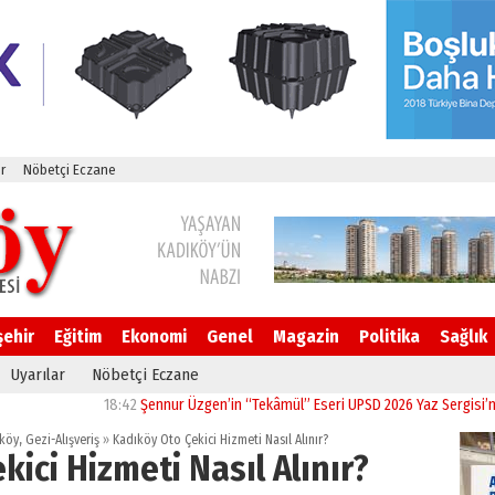
r
Nöbetçi Eczane
şehir
Eğitim
Ekonomi
Genel
Magazin
Politika
Sağlık
Uyarılar
Nöbetçi Eczane
18:42
Şennur Üzgen’in “Tekâmül” Eseri UPSD 2026 Yaz Sergisi’nde Sanat
ıköy
,
Gezi-Alışveriş
»
Kadıköy Oto Çekici Hizmeti Nasıl Alınır?
ici Hizmeti Nasıl Alınır?