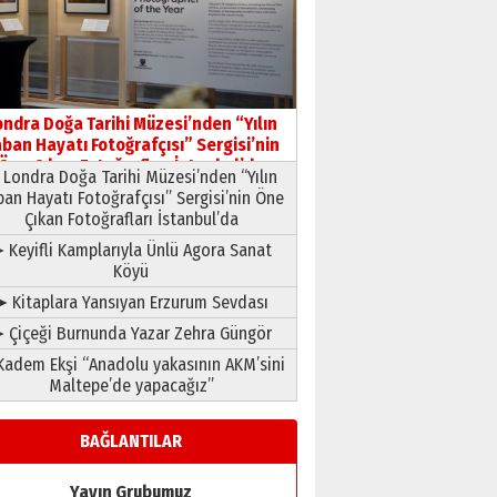
HAVVA’NIN ÜÇ KIZI
09 Temmuz 2026 Perşembe
Yusuf POLAT
Şampiyonluk Sebahattin
ondra Doğa Tarihi Müzesi’nden “Yılın
Şirin’e yazar
ban Hayatı Fotoğrafçısı” Sergisi’nin
11 Mayıs 2026 Pazartesi
Öne Çıkan Fotoğrafları İstanbul’da
Londra Doğa Tarihi Müzesi’nden “Yılın
ban Hayatı Fotoğrafçısı” Sergisi’nin Öne
Çıkan Fotoğrafları İstanbul’da
 Keyifli Kamplarıyla Ünlü Agora Sanat
Köyü
➤ Kitaplara Yansıyan Erzurum Sevdası
 Çiçeği Burnunda Yazar Zehra Güngör
adem Ekşi “Anadolu yakasının AKM’sini
Maltepe’de yapacağız”
BAĞLANTILAR
Yayın Grubumuz