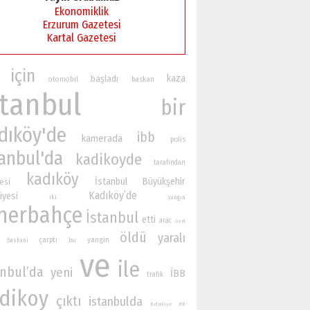
Ekonomiklik
Erzurum Gazetesi
Kartal Gazetesi
için
kaza
başladı
otomobil
baskan
stanbul
bir
dıköy'de
ibb
kamerada
polis
tanbul'da
kadikoyde
tarafından
kadıköy
İstanbul Büyükşehir
esi
Kadıköy’de
iyesi
iki
yangın
nerbahçe
İstanbul
etti
arac
özel
öldü
yaralı
yangin
çarptı
bu
baskani
ve
ile
anbul’da
yeni
İBB
trafik
dikoy
çıktı
istanbulda
en
Belediye