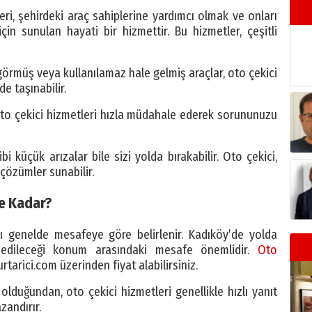
ri, şehirdeki araç sahiplerine yardımcı olmak ve onları
n sunulan hayati bir hizmettir. Bu hizmetler, çeşitli
rmüş veya kullanılamaz hale gelmiş araçlar, oto çekici
e taşınabilir.
 oto çekici hizmetleri hızla müdahale ederek sorununuzu
i küçük arızalar bile sizi yolda bırakabilir. Oto çekici,
 çözümler sunabilir.
Ne Kadar?
rı genelde mesafeye göre belirlenir. Kadıköy’de yolda
m edileceği konum arasındaki mesafe önemlidir.
Oto
tarici.com üzerinden fiyat alabilirsiniz.
ık olduğundan, oto çekici hizmetleri genellikle hızlı yanıt
zandırır.