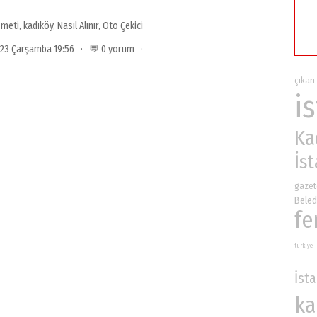
zmeti
,
kadıköy
,
Nasıl Alınır
,
Oto Çekici
2023 Çarşamba 19:56 · 💬 0 yorum ·
çıkan
i
Ka
İs
gazet
Beled
fe
turkiye
İst
ka