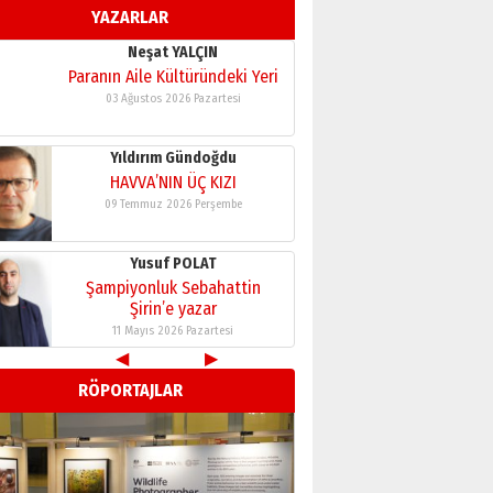
YAZARLAR
11 Mayıs 2026 Pazartesi
Neşat YALÇIN
Paranın Aile Kültüründeki Yeri
03 Ağustos 2026 Pazartesi
Yıldırım Gündoğdu
HAVVA’NIN ÜÇ KIZI
09 Temmuz 2026 Perşembe
Yusuf POLAT
Şampiyonluk Sebahattin
Şirin’e yazar
11 Mayıs 2026 Pazartesi
◀
▶
Neşat YALÇIN
RÖPORTAJLAR
Paranın Aile Kültüründeki Yeri
03 Ağustos 2026 Pazartesi
Yıldırım Gündoğdu