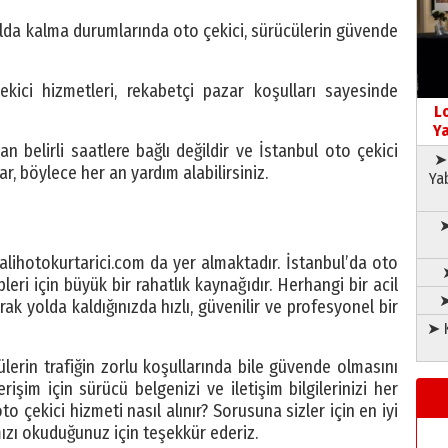
lda kalma durumlarında oto çekici, sürücülerin güvende
ekici hizmetleri, rekabetçi pazar koşulları sayesinde
L
Ya
 belirli saatlere bağlı değildir ve İstanbul oto çekici
➤ 
r, böylece her an yardım alabilirsiniz.
Ya
➤
 salihotokurtarici.com da yer almaktadır. İstanbul’da oto
pleri için büyük bir rahatlık kaynağıdır. Herhangi bir acil
➤
k yolda kaldığınızda hızlı, güvenilir ve profesyonel bir
➤ K
ülerin trafiğin zorlu koşullarında bile güvende olmasını
işim için sürücü belgenizi ve iletişim bilgilerinizi her
 çekici hizmeti nasıl alınır? Sorusuna sizler için en iyi
ızı okuduğunuz için teşekkür ederiz.