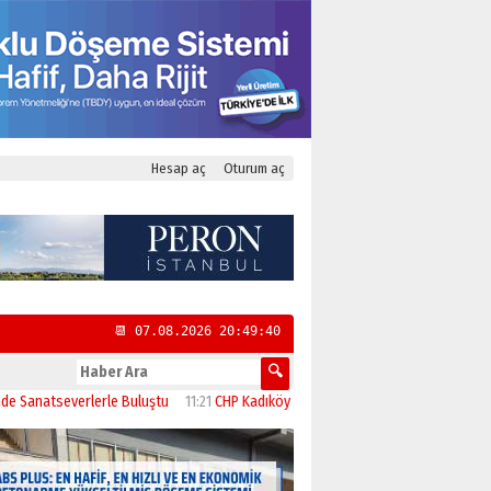
Hesap aç
Oturum aç
📆 07.08.2026 20:49:40
severlerle Buluştu
11:21
CHP Kadıköy İlçe Başkanlığı’na Yasemin Özsaraç atand