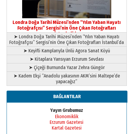
Yusuf POLAT
Şampiyonluk Sebahattin Şirin’e
Londra Doğa Tarihi Müzesi’nden “Yılın Yaban Hayatı
yazar
Fotoğrafçısı” Sergisi’nin Öne Çıkan Fotoğrafları
11 Mayıs 2026 Pazartesi
İstanbul’da
➤ Londra Doğa Tarihi Müzesi’nden “Yılın Yaban Hayatı
Fotoğrafçısı” Sergisi’nin Öne Çıkan Fotoğrafları İstanbul’da
➤ Keyifli Kamplarıyla Ünlü Agora Sanat Köyü
➤ Kitaplara Yansıyan Erzurum Sevdası
➤ Çiçeği Burnunda Yazar Zehra Güngör
➤ Kadem Ekşi “Anadolu yakasının AKM’sini Maltepe’de
yapacağız”
BAĞLANTILAR
Yayın Grubumuz
Ekonomiklik
Erzurum Gazetesi
Kartal Gazetesi