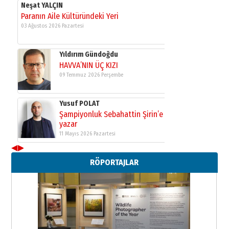
Neşat YALÇIN
Paranın Aile Kültüründeki Yeri
03 Ağustos 2026 Pazartesi
Yıldırım Gündoğdu
HAVVA’NIN ÜÇ KIZI
09 Temmuz 2026 Perşembe
Yusuf POLAT
Şampiyonluk Sebahattin Şirin’e
yazar
11 Mayıs 2026 Pazartesi
◀
▶
Neşat YALÇIN
RÖPORTAJLAR
Paranın Aile Kültüründeki Yeri
03 Ağustos 2026 Pazartesi
Yıldırım Gündoğdu
HAVVA’NIN ÜÇ KIZI
09 Temmuz 2026 Perşembe