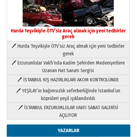
Hurda Teşvikiyle ÖTV’siz Araç almak için yeni tedbirler
gerek
🖊 Hurda Teşvikiyle ÖTV’siz Araç almak için yeni tedbirler
Neşat YALÇIN
gerek
Paranın Aile Kültüründeki Yeri
🖊 Erzurumlular Vakfı’nda Kadim Şehirden Medeniyetlere
03 Ağustos 2026 Pazartesi
Uzanan Hat Sanatı Sergisi
🖊 İSTANBUL KIŞ HAZIRLIKLARI AKOM KONTROLÜNDE
Yıldırım Gündoğdu
HAVVA’NIN ÜÇ KIZI
🖊 YEŞİLAY’ın bağımsızlık seferberliğinde İstanbul’un
09 Temmuz 2026 Perşembe
köprüleri yeşil ışıklandırıldı
🖊 İSTANBUL ERZURUMLULAR VAKFI SANAT GALERİSİ
Yusuf POLAT
AÇILIYOR
Şampiyonluk Sebahattin Şirin’e
yazar
11 Mayıs 2026 Pazartesi
YAZARLAR