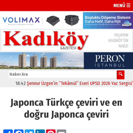
MENÜ ☰
18:42
Şennur Üzgen’in “Tekâmül” Eseri UPSD 2026 Yaz Sergisi’nde 
Japonca Türkçe çeviri ve en
doğru Japonca çeviri
Paylaş
Facebook
Twitter
LinkedIn
Pinterest
Email