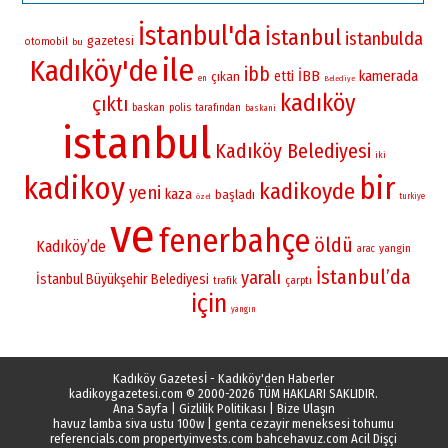
İstanbul'da
İstanbul
istanbulda
gazetesi
otomobil
bu
ile
Kadıköy'de
ibb
İBB
kamerada
etti
çıkan
en
Belediye
kadıköy
çıktı
baskan
polis
tarafından
baskani
istanbul
Kadıköy Belediyesi
iki
kadikoy
bir
kadikoyde
yeni
kaza
başladı
turkiye
özel
ve
fenerbahçe
öldü
Kadıköy’de
yangin
arac
İstanbul’da
yaralı
İstanbul Büyükşehir Belediyesi
çarptı
trafik
için
yangın
Kadıköy Gazetesİ - Kadıköy'den Haberler
kadikoygazetesi.com
© 2000-2026 TÜM HAKLARI SAKLIDIR.
Ana Sayfa
|
Gizlilik Politikası
|
Bize Ulaşın
havuz lamba siva ustu 100w
|
genta cezayir meneksesi tohumu
referencials.com
propertyinvests.com
bahcehavuz.com
Acil Dişçi