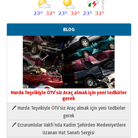
BLOG
Hurda Teşvikiyle ÖTV’siz Araç almak için yeni tedbirler
gerek
🖊 Hurda Teşvikiyle ÖTV’siz Araç almak için yeni tedbirler
Neşat YALÇIN
gerek
Paranın Aile Kültüründeki Yeri
🖊 Erzurumlular Vakfı’nda Kadim Şehirden Medeniyetlere
03 Ağustos 2026 Pazartesi
Uzanan Hat Sanatı Sergisi