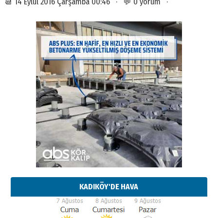
📆 14 Eylül 2016 Çarşamba 00:46 · 💬 0 yorum ·
KADIKÖY'DE HAVA