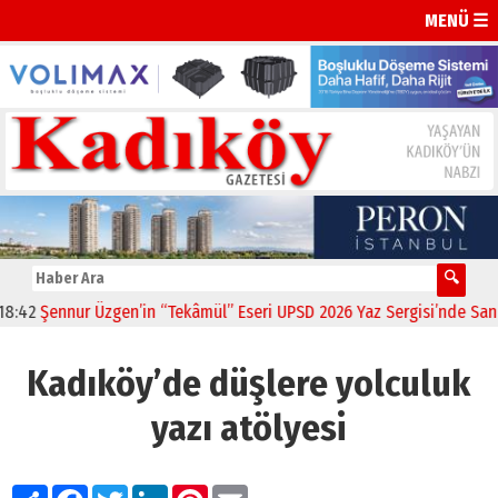
MENÜ ☰
42
Şennur Üzgen’in “Tekâmül” Eseri UPSD 2026 Yaz Sergisi’nde Sanatse
Kadıköy’de düşlere yolculuk
yazı atölyesi
Paylaş
Facebook
Twitter
LinkedIn
Pinterest
Email