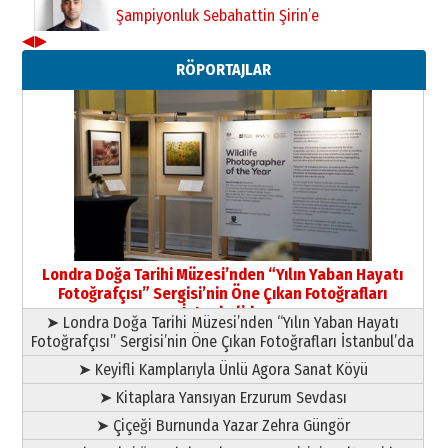
11 Mayıs 2026 Pazartesi
◀
▶
Neşat YALÇIN
RÖPORTAJLAR
Paranın Aile Kültüründeki Yeri
03 Ağustos 2026 Pazartesi
Yıldırım Gündoğdu
HAVVA’NIN ÜÇ KIZI
09 Temmuz 2026 Perşembe
Yusuf POLAT
Şampiyonluk Sebahattin Şirin’e
Londra Doğa Tarihi Müzesi’nden “Yılın Yaban Hayatı
yazar
Fotoğrafçısı” Sergisi’nin Öne Çıkan Fotoğrafları
11 Mayıs 2026 Pazartesi
İstanbul’da
➤ Londra Doğa Tarihi Müzesi’nden “Yılın Yaban Hayatı
Fotoğrafçısı” Sergisi’nin Öne Çıkan Fotoğrafları İstanbul’da
➤ Keyifli Kamplarıyla Ünlü Agora Sanat Köyü
➤ Kitaplara Yansıyan Erzurum Sevdası
➤ Çiçeği Burnunda Yazar Zehra Güngör