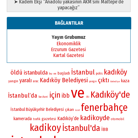
➤ Kadem Ekşi “Anadolu yakasının AKM’sini Maltepe’de
yapacağız”
BAĞLANTILAR
Yayın Grubumuz
Ekonomiklik
Erzurum Gazetesi
Kartal Gazetesi
kadıköy
İstanbul
öldü
istanbulda
başladı
polis
bu
en
Kadıköy Belediyesi
çıktı
yaralı
kaza
yangin
arac
yangın
Belediye
ve
Kadıköy'de
için
İstanbul’da
ibb
iki
baskani
fenerbahçe
İstanbul Büyükşehir Belediyesi
çıkan
özel
kadikoyde
Kadıköy’de
kamerada
gazetesi
otomobil
trafik
kadikoy
İstanbul'da
İBB