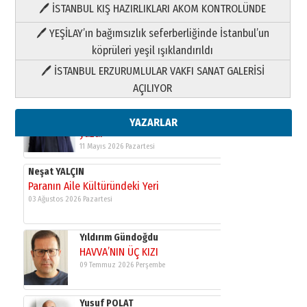
🖊 İSTANBUL KIŞ HAZIRLIKLARI AKOM KONTROLÜNDE
Yıldırım Gündoğdu
HAVVA’NIN ÜÇ KIZI
🖊 YEŞİLAY’ın bağımsızlık seferberliğinde İstanbul’un
09 Temmuz 2026 Perşembe
köprüleri yeşil ışıklandırıldı
🖊 İSTANBUL ERZURUMLULAR VAKFI SANAT GALERİSİ
Yusuf POLAT
AÇILIYOR
Şampiyonluk Sebahattin Şirin’e
yazar
11 Mayıs 2026 Pazartesi
YAZARLAR
Neşat YALÇIN
Paranın Aile Kültüründeki Yeri
03 Ağustos 2026 Pazartesi
Yıldırım Gündoğdu
HAVVA’NIN ÜÇ KIZI
09 Temmuz 2026 Perşembe
Yusuf POLAT
Şampiyonluk Sebahattin Şirin’e
yazar