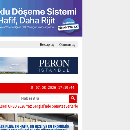
Hesap aç
Oturum aç
📆 07.08.2026 17:19:45
D 2026 Yaz Sergisi’nde Sanatseverlerle Buluştu
11:21
CHP Kadıköy İlçe Başkan