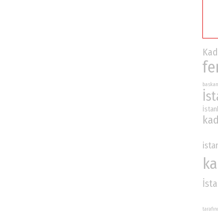
K
fe
baska
İs
İstan
kad
ista
ka
İst
tarafı