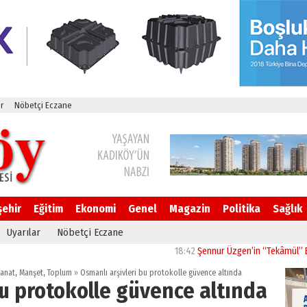
r
Nöbetçi Eczane
şehir
Eğitim
Ekonomi
Genel
Magazin
Politika
Sağlık
Uyarılar
Nöbetçi Eczane
18:42
Şennur Üzgen’in “Tekâmül” Eseri UPS
Sanat
,
Manşet
,
Toplum
»
Osmanlı arşivleri bu protokolle güvence altında
bu protokolle güvence altında