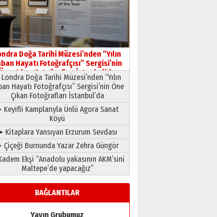
HAVVA’NIN ÜÇ KIZI
09 Temmuz 2026 Perşembe
Yusuf POLAT
Şampiyonluk Sebahattin
ondra Doğa Tarihi Müzesi’nden “Yılın
Şirin’e yazar
ban Hayatı Fotoğrafçısı” Sergisi’nin
11 Mayıs 2026 Pazartesi
Öne Çıkan Fotoğrafları İstanbul’da
Londra Doğa Tarihi Müzesi’nden “Yılın
ban Hayatı Fotoğrafçısı” Sergisi’nin Öne
Çıkan Fotoğrafları İstanbul’da
 Keyifli Kamplarıyla Ünlü Agora Sanat
Köyü
➤ Kitaplara Yansıyan Erzurum Sevdası
 Çiçeği Burnunda Yazar Zehra Güngör
adem Ekşi “Anadolu yakasının AKM’sini
Maltepe’de yapacağız”
BAĞLANTILAR
Yayın Grubumuz