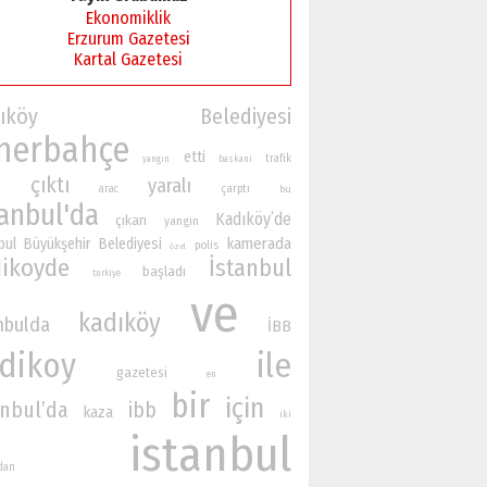
Ekonomiklik
Erzurum Gazetesi
Kartal Gazetesi
adıköy Belediyesi
nerbahçe
etti
trafik
yangın
baskani
çıktı
yaralı
n
çarptı
arac
bu
tanbul'da
Kadıköy’de
çıkan
yangin
kamerada
bul Büyükşehir Belediyesi
polis
özel
ikoyde
İstanbul
başladı
turkiye
ve
kadıköy
nbulda
İBB
dikoy
ile
gazetesi
en
bir
için
anbul’da
ibb
kaza
iki
istanbul
ndan