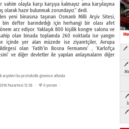
ir vahim olayla karşı karşıya kalmayız ama karşılaşma
ş olarak hazır bulunmak zorundayız.” dedi.
len yeni binasına taşınan Osmanlı Milli Arşiv Sitesi,
in defter barındırdığı için herhangi bir olası afet
em arz ediyor. Yaklaşık 800 kişilik kongre salonu ve
Hu
 sahip olan binada toplamda 260 noktada ise yangın
te içinde yer alan müzede ise ziyaretçiler, Avrupa
ildirgesi olan ‘Fatih’in Bosna Fermanını’ , ‘Karlofça
🖊 
sini’ ve diğer devletler ile yapılan anlaşmaların diğer
🖊
Me
 arşivleri bu protokolle güvence altında
 2016 Pazartesi 12:38 · 💬 0 yorum ·
🖊
İ
🖊