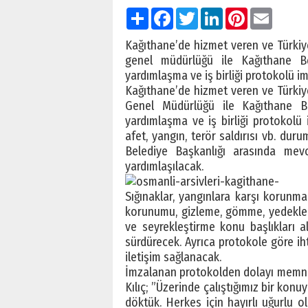
Paylaş
Facebook
Twitter
LinkedIn
Pinterest
Email
Kağıthane’de hizmet veren ve Türkiye
genel müdürlüğü ile Kağıthane Bel
yardımlaşma ve iş birliği protokolü im
Kağıthane’de hizmet veren ve Türkiye
Genel Müdürlüğü ile Kağıthane Bel
yardımlaşma ve iş birliği protokolü
afet, yangın, terör saldırısı vb. dur
Belediye Başkanlığı arasında mev
yardımlaşılacak.
Sığınaklar, yangınlara karşı korunm
korunumu, gizleme, gömme, yedekleme,
ve seyrekleştirme konu başlıkları al
sürdürecek. Ayrıca protokole göre ih
iletişim sağlanacak.
İmzalanan protokolden dolayı memnun
Kılıç; ”Üzerinde çalıştığımız bir ko
döktük. Herkes için hayırlı uğurlu o