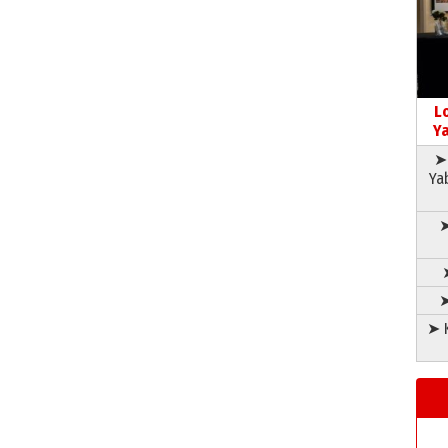
L
Ya
➤ 
Ya
➤
➤
➤ K