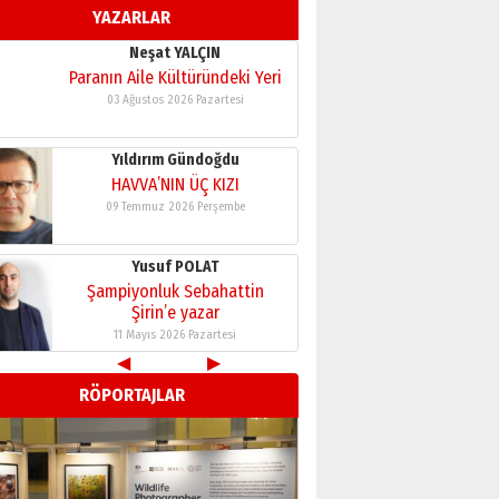
YAZARLAR
11 Mayıs 2026 Pazartesi
Neşat YALÇIN
Paranın Aile Kültüründeki Yeri
03 Ağustos 2026 Pazartesi
Yıldırım Gündoğdu
HAVVA’NIN ÜÇ KIZI
09 Temmuz 2026 Perşembe
Yusuf POLAT
Şampiyonluk Sebahattin
Şirin’e yazar
11 Mayıs 2026 Pazartesi
◀
▶
Neşat YALÇIN
RÖPORTAJLAR
Paranın Aile Kültüründeki Yeri
03 Ağustos 2026 Pazartesi
Yıldırım Gündoğdu