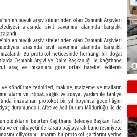
’nin en büyük arşiv sitelerinden olan Osmanlı Arşivleri
ediyesi arasında sivil savunma alanında karşılıklı
zalandı.
’nin en büyük arşiv sitelerinden olan Osmanlı Arşivleri
ediyesi arasında sivil savunma alanında karşılıklı
 imzalandı. Bu protokol neticesinde herhangi bir doğal
umlarda Osmanlı Arşivi ve Daire Başkanlığı ile Kağıthane
cut araç ve imkanlara göre ortak hareket edilerek
a ve söndürme tedbirleri, makine, malzeme ve malların
 alarm ve irtibat, sağlık ve sosyal yardım ile tahliye
tında imzalanan protokol bir yıl boyunca geçerliliğini
tiyaç durumunda İl Afet ve Acil Durum Müdürlüğü ile de
 olduklarını belirten Kağıthane Belediye Başkanı Fazlı
nuydu ve en nihayetinde karara bağlayarak bunu resmiyete
lmasını diliyorum, umarım bu protokol şartlarını yerine