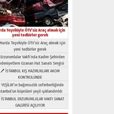
rda Teşvikiyle ÖTV’siz Araç almak için
yeni tedbirler gerek
Hurda Teşvikiyle ÖTV’siz Araç almak için
yeni tedbirler gerek
Neşat YALÇIN
 Erzurumlular Vakfı’nda Kadim Şehirden
Paranın Aile Kültüründeki Yeri
deniyetlere Uzanan Hat Sanatı Sergisi
03 Ağustos 2026 Pazartesi
🖊 İSTANBUL KIŞ HAZIRLIKLARI AKOM
KONTROLÜNDE
Yıldırım Gündoğdu
HAVVA’NIN ÜÇ KIZI
 YEŞİLAY’ın bağımsızlık seferberliğinde
09 Temmuz 2026 Perşembe
stanbul’un köprüleri yeşil ışıklandırıldı
 İSTANBUL ERZURUMLULAR VAKFI SANAT
Yusuf POLAT
GALERİSİ AÇILIYOR
Şampiyonluk Sebahattin
Şirin’e yazar