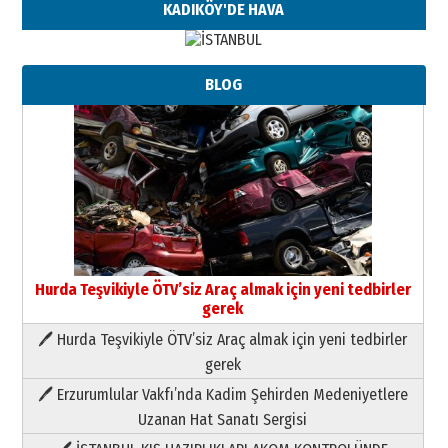
KADIKÖY'DE HAVA
Neşat YALÇIN
BLOG
Paranın Aile Kültüründeki Yeri
03 Ağustos 2026 Pazartesi
Yıldırım Gündoğdu
HAVVA’NIN ÜÇ KIZI
09 Temmuz 2026 Perşembe
Yusuf POLAT
Şampiyonluk Sebahattin Şirin’e
Hurda Teşvikiyle ÖTV’siz Araç almak için yeni tedbirler
yazar
gerek
11 Mayıs 2026 Pazartesi
🖊 Hurda Teşvikiyle ÖTV’siz Araç almak için yeni tedbirler
Neşat YALÇIN
gerek
Paranın Aile Kültüründeki Yeri
🖊 Erzurumlular Vakfı’nda Kadim Şehirden Medeniyetlere
03 Ağustos 2026 Pazartesi
Uzanan Hat Sanatı Sergisi