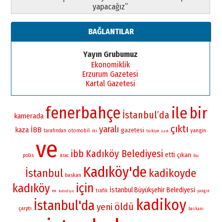
yapacağız”
BAĞLANTILAR
Yayın Grubumuz
Ekonomiklik
Erzurum Gazetesi
Kartal Gazetesi
fenerbahçe
ile
bir
İstanbul’da
kamerada
çıktı
yaralı
İBB
kaza
gazetesi
yangin
otomobil
tarafından
iki
turkiye
özel
ve
Kadıköy Belediyesi
ibb
etti
çıkan
polis
arac
bu
Kadıköy'de
İstanbul
kadikoyde
baskan
için
kadıköy
İstanbul Büyükşehir Belediyesi
trafik
en
yangın
Belediye
kadikoy
İstanbul'da
öldü
yeni
çarptı
baskani