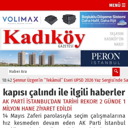
MENÜ ☰
:42
Şennur Üzgen’in “Tekâmül” Eseri UPSD 2026 Yaz Sergisi’nde Sanat
kapısı çalındı ile ilgili haberler
AK PARTİ İSTANBUL’DAN TARİHİ REKOR! 2 GÜNDE 1
MİLYON HANE ZİYARET EDİLDİ
14 Mayıs Zaferi parolasıyla seçim çalışmalarına
hız kesmeden devam eden AK Parti İstanbul