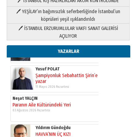
🖊 İSTANBUL KIŞ HAZIRLIKLARI AKOM KONTROLÜNDE
Yıldırım Gündoğdu
HAVVA’NIN ÜÇ KIZI
🖊 YEŞİLAY’ın bağımsızlık seferberliğinde İstanbul’un
09 Temmuz 2026 Perşembe
köprüleri yeşil ışıklandırıldı
🖊 İSTANBUL ERZURUMLULAR VAKFI SANAT GALERİSİ
Yusuf POLAT
AÇILIYOR
Şampiyonluk Sebahattin Şirin’e
yazar
11 Mayıs 2026 Pazartesi
YAZARLAR
Neşat YALÇIN
Paranın Aile Kültüründeki Yeri
03 Ağustos 2026 Pazartesi
Yıldırım Gündoğdu
HAVVA’NIN ÜÇ KIZI
09 Temmuz 2026 Perşembe
Yusuf POLAT
Şampiyonluk Sebahattin Şirin’e
yazar