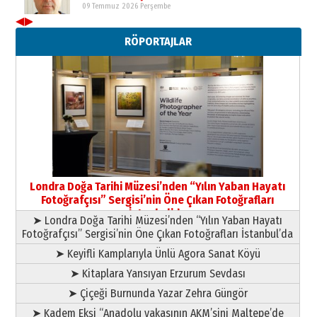
11 Mayıs 2026 Pazartesi
◀
▶
RÖPORTAJLAR
Londra Doğa Tarihi Müzesi’nden “Yılın Yaban Hayatı
Fotoğrafçısı” Sergisi’nin Öne Çıkan Fotoğrafları
İstanbul’da
➤ Londra Doğa Tarihi Müzesi’nden “Yılın Yaban Hayatı
Fotoğrafçısı” Sergisi’nin Öne Çıkan Fotoğrafları İstanbul’da
➤ Keyifli Kamplarıyla Ünlü Agora Sanat Köyü
➤ Kitaplara Yansıyan Erzurum Sevdası
➤ Çiçeği Burnunda Yazar Zehra Güngör
➤ Kadem Ekşi “Anadolu yakasının AKM’sini Maltepe’de