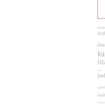
baska
Kad
İst
ka
İs
özel
kad
gazet
Kadı
Belediye