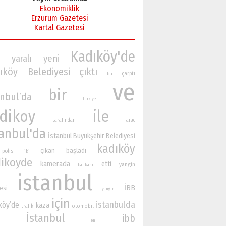
Ekonomiklik
Erzurum Gazetesi
Kartal Gazetesi
Kadıköy'de
yaralı
yeni
n
ıköy Belediyesi
çıktı
çarptı
bu
ve
bir
anbul’da
turkiye
dikoy
ile
tarafından
arac
tanbul'da
İstanbul Büyükşehir Belediyesi
kadıköy
çıkan
başladı
polis
iki
ikoyde
kamerada
etti
yangin
baskani
istanbul
İBB
esi
yangın
için
istanbulda
köy’de
kaza
otomobil
trafik
İstanbul
ibb
en