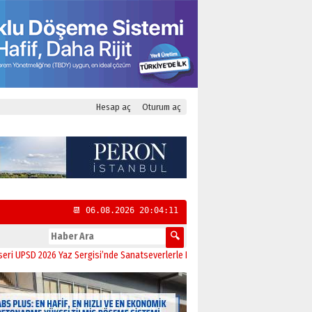
Hesap aç
Oturum aç
📆 06.08.2026 20:04:11
 2026 Yaz Sergisi’nde Sanatseverlerle Buluştu
11:21
CHP Kadıköy İlçe Başkanl