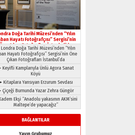
HAVVA’NIN ÜÇ KIZI
09 Temmuz 2026 Perşembe
Yusuf POLAT
Şampiyonluk Sebahattin
ondra Doğa Tarihi Müzesi’nden “Yılın
Şirin’e yazar
ban Hayatı Fotoğrafçısı” Sergisi’nin
11 Mayıs 2026 Pazartesi
Öne Çıkan Fotoğrafları İstanbul’da
Londra Doğa Tarihi Müzesi’nden “Yılın
ban Hayatı Fotoğrafçısı” Sergisi’nin Öne
Çıkan Fotoğrafları İstanbul’da
 Keyifli Kamplarıyla Ünlü Agora Sanat
Köyü
➤ Kitaplara Yansıyan Erzurum Sevdası
 Çiçeği Burnunda Yazar Zehra Güngör
adem Ekşi “Anadolu yakasının AKM’sini
Maltepe’de yapacağız”
BAĞLANTILAR
Yayın Grubumuz