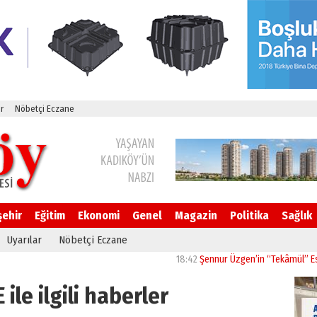
r
Nöbetçi Eczane
şehir
Eğitim
Ekonomi
Genel
Magazin
Politika
Sağlık
Uyarılar
Nöbetçi Eczane
18:42
Şennur Üzgen’in “Tekâmül” Eseri UPSD
ile ilgili haberler