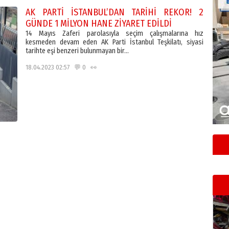
AK PARTİ İSTANBUL’DAN TARİHİ REKOR! 2
GÜNDE 1 MİLYON HANE ZİYARET EDİLDİ
14 Mayıs Zaferi parolasıyla seçim çalışmalarına hız
kesmeden devam eden AK Parti İstanbul Teşkilatı, siyasi
tarihte eşi benzeri bulunmayan bir…
18.04.2023 02:57 💬 0 👀