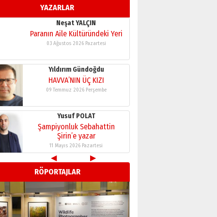
YAZARLAR
11 Mayıs 2026 Pazartesi
Neşat YALÇIN
Paranın Aile Kültüründeki Yeri
03 Ağustos 2026 Pazartesi
Yıldırım Gündoğdu
HAVVA’NIN ÜÇ KIZI
09 Temmuz 2026 Perşembe
Yusuf POLAT
Şampiyonluk Sebahattin
Şirin’e yazar
11 Mayıs 2026 Pazartesi
◀
▶
Neşat YALÇIN
RÖPORTAJLAR
Paranın Aile Kültüründeki Yeri
03 Ağustos 2026 Pazartesi
Yıldırım Gündoğdu