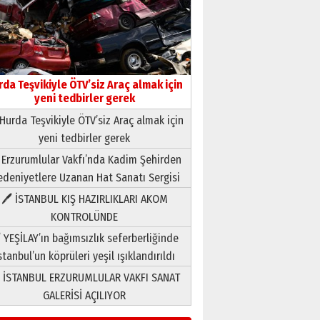
rda Teşvikiyle ÖTV’siz Araç almak için
yeni tedbirler gerek
Hurda Teşvikiyle ÖTV’siz Araç almak için
yeni tedbirler gerek
Neşat YALÇIN
 Erzurumlular Vakfı’nda Kadim Şehirden
Paranın Aile Kültüründeki Yeri
deniyetlere Uzanan Hat Sanatı Sergisi
03 Ağustos 2026 Pazartesi
🖊 İSTANBUL KIŞ HAZIRLIKLARI AKOM
KONTROLÜNDE
Yıldırım Gündoğdu
HAVVA’NIN ÜÇ KIZI
 YEŞİLAY’ın bağımsızlık seferberliğinde
09 Temmuz 2026 Perşembe
stanbul’un köprüleri yeşil ışıklandırıldı
 İSTANBUL ERZURUMLULAR VAKFI SANAT
Yusuf POLAT
GALERİSİ AÇILIYOR
Şampiyonluk Sebahattin
Şirin’e yazar