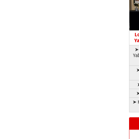
L
Ya
➤ 
Ya
➤
➤
➤ K