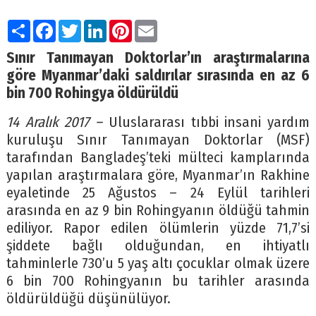
Paylaş
Facebook
Twitter
LinkedIn
Pinterest
Email
Sınır Tanımayan Doktorlar’ın araştırmalarına
göre Myanmar’daki saldırılar sırasında en az 6
bin 700 Rohingya öldürüldü
14 Aralık 2017 –
Uluslararası tıbbi insani yardım
kuruluşu Sınır Tanımayan Doktorlar (MSF)
tarafından Bangladeş’teki mülteci kamplarında
yapılan araştırmalara göre, Myanmar’ın Rakhine
eyaletinde 25 Ağustos – 24 Eylül tarihleri
arasında en az 9 bin Rohingyanın öldüğü tahmin
ediliyor. Rapor edilen ölümlerin yüzde 71,7’si
şiddete bağlı olduğundan, en ihtiyatlı
tahminlerle 730’u 5 yaş altı çocuklar olmak üzere
6 bin 700 Rohingyanın bu tarihler arasında
öldürüldüğü düşünülüyor.