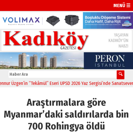
MENÜ ☰
Üzgen’in “Tekâmül” Eseri UPSD 2026 Yaz Sergisi’nde Sanatseverlerle 
Araştırmalara göre
Myanmar’daki saldırılarda bin
700 Rohingya öldü