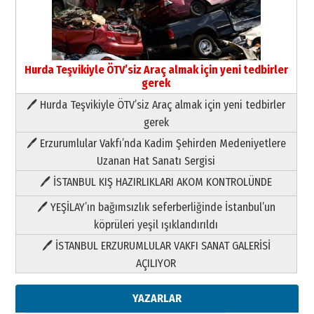
Hurda Teşvikiyle ÖTV’siz Araç almak için yeni tedbirler
gerek
🖊 Hurda Teşvikiyle ÖTV’siz Araç almak için yeni tedbirler
Neşat YALÇIN
gerek
Paranın Aile Kültüründeki Yeri
🖊 Erzurumlular Vakfı’nda Kadim Şehirden Medeniyetlere
03 Ağustos 2026 Pazartesi
Uzanan Hat Sanatı Sergisi
🖊 İSTANBUL KIŞ HAZIRLIKLARI AKOM KONTROLÜNDE
Yıldırım Gündoğdu
HAVVA’NIN ÜÇ KIZI
🖊 YEŞİLAY’ın bağımsızlık seferberliğinde İstanbul’un
09 Temmuz 2026 Perşembe
köprüleri yeşil ışıklandırıldı
🖊 İSTANBUL ERZURUMLULAR VAKFI SANAT GALERİSİ
Yusuf POLAT
AÇILIYOR
Şampiyonluk Sebahattin Şirin’e
yazar
11 Mayıs 2026 Pazartesi
YAZARLAR