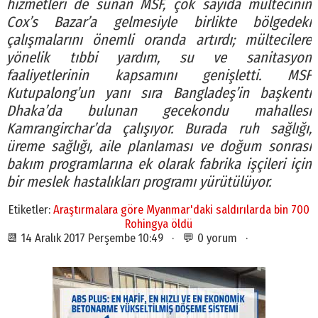
hizmetleri de sunan MSF, çok sayıda mültecinin
Cox’s Bazar’a gelmesiyle birlikte bölgedeki
çalışmalarını önemli oranda artırdı; mültecilere
yönelik tıbbi yardım, su ve sanitasyon
faaliyetlerinin kapsamını genişletti. MSF
Kutupalong’un yanı sıra Bangladeş’in başkenti
Dhaka’da bulunan gecekondu mahallesi
Kamrangirchar’da çalışıyor. Burada ruh sağlığı,
üreme sağlığı, aile planlaması ve doğum sonrası
bakım programlarına ek olarak fabrika işçileri için
bir meslek hastalıkları programı yürütülüyor.
Etiketler:
Araştırmalara göre Myanmar'daki saldırılarda bin 700
Rohingya öldü
📆 14 Aralık 2017 Perşembe 10:49 · 💬 0 yorum ·