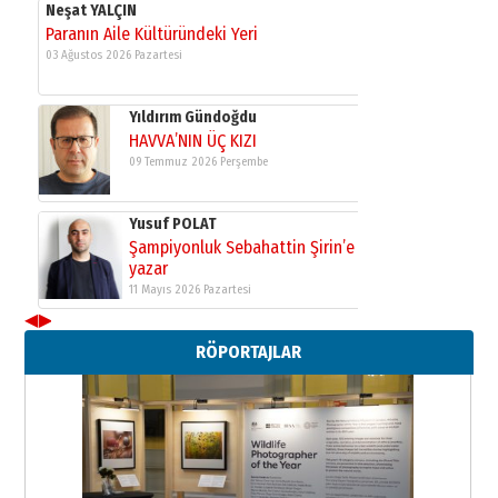
Neşat YALÇIN
Paranın Aile Kültüründeki Yeri
03 Ağustos 2026 Pazartesi
Yıldırım Gündoğdu
HAVVA’NIN ÜÇ KIZI
09 Temmuz 2026 Perşembe
Yusuf POLAT
Şampiyonluk Sebahattin Şirin’e
yazar
11 Mayıs 2026 Pazartesi
◀
▶
Neşat YALÇIN
RÖPORTAJLAR
Paranın Aile Kültüründeki Yeri
03 Ağustos 2026 Pazartesi
Yıldırım Gündoğdu
HAVVA’NIN ÜÇ KIZI
09 Temmuz 2026 Perşembe