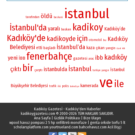
istanbul
öldü
tarafından
baskani
kadikoy
İstanbul'da
yaralı
Kadıköy’de
baskan
Kadıköy'de
için
kadikoyde
Kadıköy
otomobil
bu
Belediyesi
İstanbul’da
etti
kaza
başladı
çıkan
yangin
en
özel
fenerbahçe
kadıköy
ibb
yeni
İBB
gazetesi
arac
bir
İstanbul
çıktı
istanbulda
İstanbul
çarptı
turkiye
yangın
ve
ile
kamerada
Büyükşehir Belediyesi
polis
trafik
iki
Belediye
Kadıköy Gazetesİ - Kadıköy'den Haberler
kadikoygazetesi.com
© 2000-2026 TÜM HAKLARI SAKLIDIR.
Ana Sayfa
|
Gizlilik Politikası
|
Bize Ulaşın
wpool havuz pompasi 2 5 hp onfiltreli monofaze
|
genta orkide torfu 5 lt
scholarsplatform.com
yourtrueland.com
bahcehavuz.com
Acil Dişçi