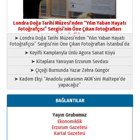
Yusuf POLAT
Şampiyonluk Sebahattin Şirin’e
Londra Doğa Tarihi Müzesi’nden “Yılın Yaban Hayatı
yazar
Fotoğrafçısı” Sergisi’nin Öne Çıkan Fotoğrafları
11 Mayıs 2026 Pazartesi
İstanbul’da
➤ Londra Doğa Tarihi Müzesi’nden “Yılın Yaban Hayatı
Fotoğrafçısı” Sergisi’nin Öne Çıkan Fotoğrafları İstanbul’da
➤ Keyifli Kamplarıyla Ünlü Agora Sanat Köyü
➤ Kitaplara Yansıyan Erzurum Sevdası
➤ Çiçeği Burnunda Yazar Zehra Güngör
➤ Kadem Ekşi “Anadolu yakasının AKM’sini Maltepe’de
yapacağız”
BAĞLANTILAR
Yayın Grubumuz
Ekonomiklik
Erzurum Gazetesi
Kartal Gazetesi