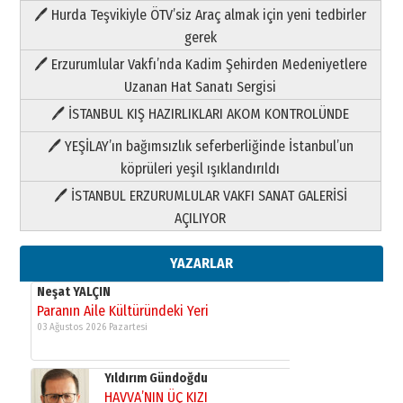
🖊 Hurda Teşvikiyle ÖTV’siz Araç almak için yeni tedbirler
Neşat YALÇIN
gerek
Paranın Aile Kültüründeki Yeri
🖊 Erzurumlular Vakfı’nda Kadim Şehirden Medeniyetlere
03 Ağustos 2026 Pazartesi
Uzanan Hat Sanatı Sergisi
🖊 İSTANBUL KIŞ HAZIRLIKLARI AKOM KONTROLÜNDE
Yıldırım Gündoğdu
HAVVA’NIN ÜÇ KIZI
🖊 YEŞİLAY’ın bağımsızlık seferberliğinde İstanbul’un
09 Temmuz 2026 Perşembe
köprüleri yeşil ışıklandırıldı
🖊 İSTANBUL ERZURUMLULAR VAKFI SANAT GALERİSİ
Yusuf POLAT
AÇILIYOR
Şampiyonluk Sebahattin Şirin’e
yazar
11 Mayıs 2026 Pazartesi
YAZARLAR
Neşat YALÇIN
Paranın Aile Kültüründeki Yeri
03 Ağustos 2026 Pazartesi
Yıldırım Gündoğdu
HAVVA’NIN ÜÇ KIZI