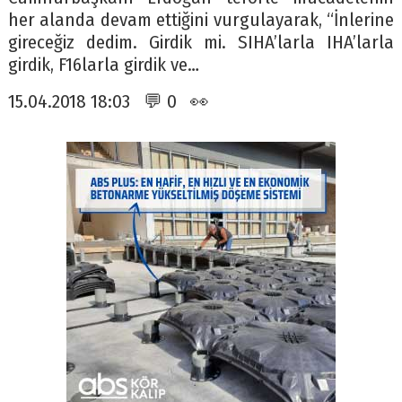
her alanda devam ettiğini vurgulayarak, “İnlerine
gireceğiz dedim. Girdik mi. SIHA’larla IHA’larla
girdik, F16larla girdik ve…
15.04.2018 18:03 💬 0 👀