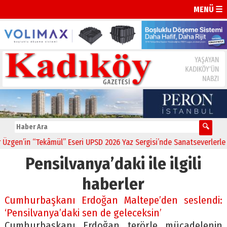
MENÜ ☰
gen’in “Tekâmül” Eseri UPSD 2026 Yaz Sergisi’nde Sanatseverlerle Bu
Pensilvanya’daki ile ilgili
haberler
Cumhurbaşkanı Erdoğan Maltepe’den seslendi:
‘Pensilvanya’daki sen de geleceksin’
Cumhurbaşkanı Erdoğan terörle mücadelenin