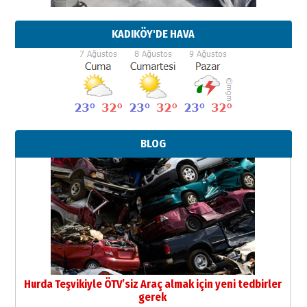
KADIKÖY'DE HAVA
BLOG
Hurda Teşvikiyle ÖTV’siz Araç almak için yeni tedbirler
gerek