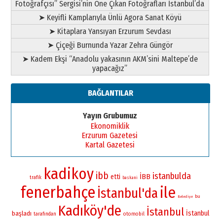
Fotoğrafçısı” Sergisi’nin Öne Çıkan Fotoğrafları İstanbul’da
➤ Keyifli Kamplarıyla Ünlü Agora Sanat Köyü
➤ Kitaplara Yansıyan Erzurum Sevdası
➤ Çiçeği Burnunda Yazar Zehra Güngör
➤ Kadem Ekşi “Anadolu yakasının AKM’sini Maltepe’de
yapacağız”
BAĞLANTILAR
Yayın Grubumuz
Ekonomiklik
Erzurum Gazetesi
Kartal Gazetesi
kadikoy
ibb
istanbulda
İBB
etti
trafik
baskani
fenerbahçe
ile
İstanbul'da
bu
Belediye
Kadıköy'de
İstanbul
İstanbul
başladı
otomobil
tarafından