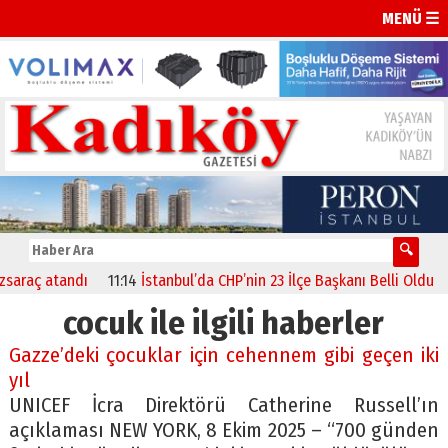
MENÜ ☰
andı
11:14
İstanbul’da CHP’nin 23 İlçe Başkanı Belli Oldu
13:52
Par
cocuk ile ilgili haberler
Gazze’deki çocuklar için cehennem gibi geçen iki
yıl
UNICEF İcra Direktörü Catherine Russell’ın
açıklaması NEW YORK, 8 Ekim 2025 – “700 günden