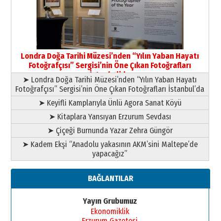
HAVVA’NIN ÜÇ KIZI
09 Temmuz 2026 Perşembe
Yusuf POLAT
Şampiyonluk Sebahattin Şirin’e
Londra Doğa Tarihi Müzesi’nden “Yılın Yaban Hayatı
yazar
Fotoğrafçısı” Sergisi’nin Öne Çıkan Fotoğrafları
11 Mayıs 2026 Pazartesi
İstanbul’da
➤ Londra Doğa Tarihi Müzesi’nden “Yılın Yaban Hayatı
Fotoğrafçısı” Sergisi’nin Öne Çıkan Fotoğrafları İstanbul’da
➤ Keyifli Kamplarıyla Ünlü Agora Sanat Köyü
➤ Kitaplara Yansıyan Erzurum Sevdası
➤ Çiçeği Burnunda Yazar Zehra Güngör
➤ Kadem Ekşi “Anadolu yakasının AKM’sini Maltepe’de
yapacağız”
BAĞLANTILAR
Yayın Grubumuz
Ekonomiklik
Erzurum Gazetesi