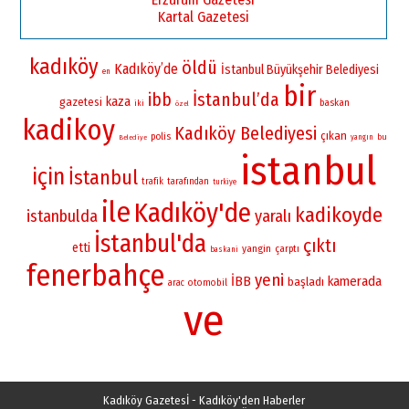
Kartal Gazetesi
kadıköy
öldü
Kadıköy’de
İstanbul Büyükşehir Belediyesi
en
bir
İstanbul’da
ibb
kaza
gazetesi
baskan
iki
özel
kadikoy
Kadıköy Belediyesi
çıkan
polis
bu
yangın
Belediye
istanbul
için
İstanbul
trafik
tarafından
turkiye
ile
Kadıköy'de
kadikoyde
istanbulda
yaralı
İstanbul'da
çıktı
etti
yangin
çarptı
baskani
fenerbahçe
yeni
İBB
kamerada
başladı
otomobil
arac
ve
Kadıköy Gazetesİ - Kadıköy'den Haberler