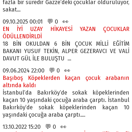
fazla bir süredir Gazze’deki çocuklar öldürülüyor,
sakat…
09.10.2025 00:01 💬 0 👀
EN İYİ UZAY HİKAYESİ YAZAN ÇOCUKLAR
ÖDÜLLENDİRLDİ
18 BİN OKULDAN 6 BİN ÇOCUK MİLLİ EĞİTİM
BAKANI YUSUF TEKİN, ALPER GEZERAVCI VE VALİ
DAVUT GÜL İLE BULUŞTU …
09.06.2024 22:00 💬 0 👀
Başıboş Köpeklerden kaçan çocuk arabanın
altında kaldı
İstanbul’da Bakırköy’de sokak köpeklerinden
kaçan 10 yaşındaki çocuğa araba çarptı. İstanbul
Bakırköy’de sokak köpeklerinden kaçan 10
yaşındaki çocuğa araba çarptı….
13.10.2022 15:20 💬 0 👀