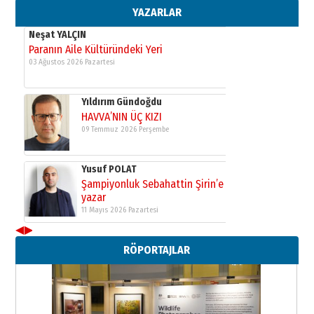
11 Mayıs 2026 Pazartesi
YAZARLAR
Neşat YALÇIN
Paranın Aile Kültüründeki Yeri
03 Ağustos 2026 Pazartesi
Yıldırım Gündoğdu
HAVVA’NIN ÜÇ KIZI
09 Temmuz 2026 Perşembe
Yusuf POLAT
Şampiyonluk Sebahattin Şirin’e
yazar
11 Mayıs 2026 Pazartesi
◀
▶
Neşat YALÇIN
RÖPORTAJLAR
Paranın Aile Kültüründeki Yeri
03 Ağustos 2026 Pazartesi
Yıldırım Gündoğdu