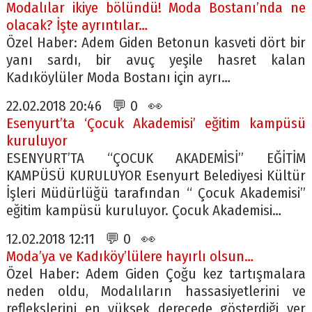
Modalılar ikiye bölündü! Moda Bostanı’nda ne
olacak? İşte ayrıntılar…
Özel Haber: Adem Giden Betonun kasveti dört bir
yanı sardı, bir avuç yeşile hasret kalan
Kadıköylüler Moda Bostanı için ayrı…
22.02.2018 20:46 💬 0 👀
Esenyurt’ta ‘Çocuk Akademisi’ eğitim kampüsü
kuruluyor
ESENYURT’TA “ÇOCUK AKADEMİSİ” EĞİTİM
KAMPÜSÜ KURULUYOR Esenyurt Belediyesi Kültür
İşleri Müdürlüğü tarafından “ Çocuk Akademisi”
eğitim kampüsü kuruluyor. Çocuk Akademisi…
12.02.2018 12:11 💬 0 👀
Moda’ya ve Kadıköy’lülere hayırlı olsun…
Özel Haber: Adem Giden Çoğu kez tartışmalara
neden oldu, Modalıların hassasiyetlerini ve
reflekslerini en yüksek derecede gösterdiği yer