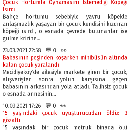
Çocuk Hortumla Oynamasını İstemediği Köpeği
Isırdı
Bahçe hortumu sebebiyle yavru köpekle
anlaşmazlık yaşayan bir çocuk kendisini kızdıran
köpeği ısırdı, o esnada çevrede bulunanlar ise
gülme krizine…
23.03.2021 22:58 💬 0 👀
Babasının peşinden koşarken minibüsün altında
kalan çocuk yaralandı
Mecidiyeköy’de ailesiyle markete giren bir çocuk,
alışverişten sonra yolun karşısına geçen
babasının arkasından yola atladı. Talihsiz çocuk
o esnada annesinin…
10.03.2021 17:26 💬 0 👀
15 yaşındaki çocuk uyuşturucudan öldü: 3
gözaltı
15 yaşındaki bir çocuk metruk binada ölü