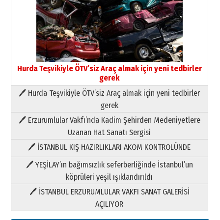
Hurda Teşvikiyle ÖTV’siz Araç almak için yeni tedbirler
gerek
🖊 Hurda Teşvikiyle ÖTV’siz Araç almak için yeni tedbirler
Neşat YALÇIN
gerek
Paranın Aile Kültüründeki Yeri
🖊 Erzurumlular Vakfı’nda Kadim Şehirden Medeniyetlere
03 Ağustos 2026 Pazartesi
Uzanan Hat Sanatı Sergisi
🖊 İSTANBUL KIŞ HAZIRLIKLARI AKOM KONTROLÜNDE
Yıldırım Gündoğdu
HAVVA’NIN ÜÇ KIZI
🖊 YEŞİLAY’ın bağımsızlık seferberliğinde İstanbul’un
09 Temmuz 2026 Perşembe
köprüleri yeşil ışıklandırıldı
🖊 İSTANBUL ERZURUMLULAR VAKFI SANAT GALERİSİ
Yusuf POLAT
AÇILIYOR
Şampiyonluk Sebahattin Şirin’e
yazar