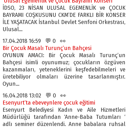
‘Ulusal Egemenlik ve Çocuk Bayramı Konseri’
İDSO, 23 NİSAN ULUSAL EGEMENLİK ve ÇOCUK
BAYRAMI COŞKUSUNU CKM’DE FARKLI BİR KONSER
İLE YAŞATACAK İstanbul Devlet Senfoni Orkestrası,
Ulusal…
17.04.2018 16:59 💬 0 👀
Bir Çocuk Masalı Turunç’un Bahçesi
OYUNUN AMACI: Bir Çocuk Masalı Turunç’un
Bahçesi isimli oyunumuz; çocukların özgüven
kazanmaları, yeteneklerini keşfedebilmeleri ve
üretebiliyor olmaları üzerine tasarlanmıştır.
Oyun…
16.04.2018 13:02 💬 0 👀
Esenyurt’ta ebeveynlere çocuk eğitimi
Esenyurt Belediyesi Kadın ve Aile Hizmetleri
Müdürlüğü tarafından ‘Anne-Baba Tutumları ‘
adlı seminer düzenlendi. Anne babalara ruhsal