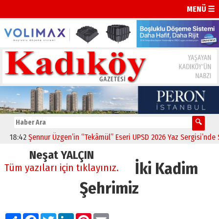
MENÜ ☰
8:42
Şennur Üzgen’in “Tekâmül” Eseri UPSD 2026 Yaz Sergisi’nde Sana
Neşat YALÇIN
İki Kadim
Tüm yazıları için tıklayınız.
Şehrimiz
Paylaş
Facebook
Twitter
LinkedIn
Pinterest
Email