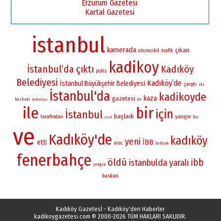
Erzurum Gazetesi
Kartal Gazetesi
istanbul
kamerada
çıkan
otomobil
trafik
kadikoy
İstanbul’da
çıktı
Kadıköy
polis
Belediyesi
Kadıköy’de
İstanbul Büyükşehir Belediyesi
çarptı
iki
İstanbul'da
kadikoyde
kaza
gazetesi
baskani
en
Belediye
ile
bir
için
İstanbul
başladı
yangin
tarafından
bu
özel
ve
Kadıköy'de
kadıköy
yeni
İBB
etti
arac
turkiye
fenerbahçe
öldü
ibb
istanbulda
yaralı
yangın
baskan
Kadıköy Gazetesİ - Kadıköy'den Haberler
kadikoygazetesi.com
© 2000-2026 TÜM HAKLARI SAKLIDIR.