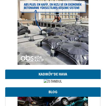
KADIKÖY'DE HAVA
BLOG
Neşat YALÇIN
Paranın Aile Kültüründeki Yeri
03 Ağustos 2026 Pazartesi