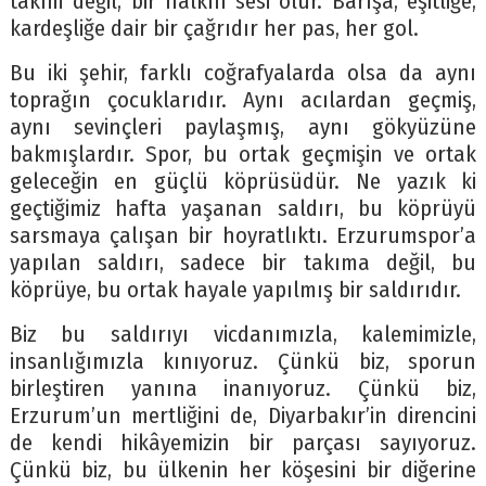
takım değil, bir halkın sesi olur. Barışa, eşitliğe,
kardeşliğe dair bir çağrıdır her pas, her gol.
Bu iki şehir, farklı coğrafyalarda olsa da aynı
toprağın çocuklarıdır. Aynı acılardan geçmiş,
aynı sevinçleri paylaşmış, aynı gökyüzüne
bakmışlardır. Spor, bu ortak geçmişin ve ortak
geleceğin en güçlü köprüsüdür. Ne yazık ki
geçtiğimiz hafta yaşanan saldırı, bu köprüyü
sarsmaya çalışan bir hoyratlıktı. Erzurumspor’a
yapılan saldırı, sadece bir takıma değil, bu
köprüye, bu ortak hayale yapılmış bir saldırıdır.
Biz bu saldırıyı vicdanımızla, kalemimizle,
insanlığımızla kınıyoruz. Çünkü biz, sporun
birleştiren yanına inanıyoruz. Çünkü biz,
Erzurum’un mertliğini de, Diyarbakır’in direncini
de kendi hikâyemizin bir parçası sayıyoruz.
Çünkü biz, bu ülkenin her köşesini bir diğerine