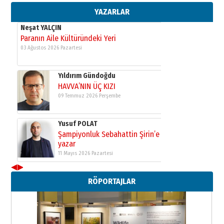
Şampiyonluk Sebahattin Şirin’e
YAZARLAR
yazar
11 Mayıs 2026 Pazartesi
Neşat YALÇIN
Paranın Aile Kültüründeki Yeri
03 Ağustos 2026 Pazartesi
Yıldırım Gündoğdu
HAVVA’NIN ÜÇ KIZI
09 Temmuz 2026 Perşembe
Yusuf POLAT
Şampiyonluk Sebahattin Şirin’e
yazar
◀
▶
11 Mayıs 2026 Pazartesi
RÖPORTAJLAR