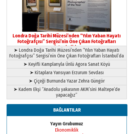
Londra Doğa Tarihi Müzesi’nden “Yılın Yaban Hayatı
Fotoğrafçısı” Sergisi’nin Öne Çıkan Fotoğrafları
İstanbul’da
➤ Londra Doğa Tarihi Müzesi’nden “Yılın Yaban Hayatı
Fotoğrafçısı” Sergisi’nin Öne Çıkan Fotoğrafları İstanbul’da
➤ Keyifli Kamplarıyla Ünlü Agora Sanat Köyü
➤ Kitaplara Yansıyan Erzurum Sevdası
➤ Çiçeği Burnunda Yazar Zehra Güngör
➤ Kadem Ekşi “Anadolu yakasının AKM’sini Maltepe’de
yapacağız”
BAĞLANTILAR
Yayın Grubumuz
Ekonomiklik