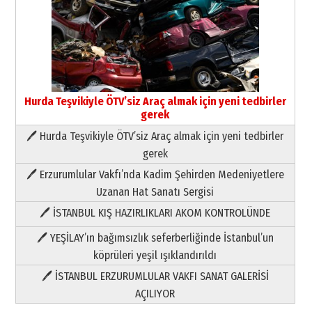
Yıldırım Gündoğdu
HAVVA’NIN ÜÇ KIZI
09 Temmuz 2026 Perşembe
Hurda Teşvikiyle ÖTV’siz Araç almak için yeni tedbirler
Yusuf POLAT
gerek
Şampiyonluk Sebahattin Şirin’e
yazar
🖊 Hurda Teşvikiyle ÖTV’siz Araç almak için yeni tedbirler
11 Mayıs 2026 Pazartesi
gerek
Neşat YALÇIN
🖊 Erzurumlular Vakfı’nda Kadim Şehirden Medeniyetlere
Paranın Aile Kültüründeki Yeri
Uzanan Hat Sanatı Sergisi
03 Ağustos 2026 Pazartesi
🖊 İSTANBUL KIŞ HAZIRLIKLARI AKOM KONTROLÜNDE
Yıldırım Gündoğdu
🖊 YEŞİLAY’ın bağımsızlık seferberliğinde İstanbul’un
HAVVA’NIN ÜÇ KIZI
köprüleri yeşil ışıklandırıldı
09 Temmuz 2026 Perşembe
🖊 İSTANBUL ERZURUMLULAR VAKFI SANAT GALERİSİ
AÇILIYOR
Yusuf POLAT