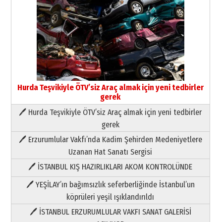
Hurda Teşvikiyle ÖTV’siz Araç almak için yeni tedbirler
gerek
🖊 Hurda Teşvikiyle ÖTV’siz Araç almak için yeni tedbirler
Neşat YALÇIN
gerek
Paranın Aile Kültüründeki Yeri
🖊 Erzurumlular Vakfı’nda Kadim Şehirden Medeniyetlere
03 Ağustos 2026 Pazartesi
Uzanan Hat Sanatı Sergisi
🖊 İSTANBUL KIŞ HAZIRLIKLARI AKOM KONTROLÜNDE
Yıldırım Gündoğdu
HAVVA’NIN ÜÇ KIZI
🖊 YEŞİLAY’ın bağımsızlık seferberliğinde İstanbul’un
09 Temmuz 2026 Perşembe
köprüleri yeşil ışıklandırıldı
🖊 İSTANBUL ERZURUMLULAR VAKFI SANAT GALERİSİ
Yusuf POLAT