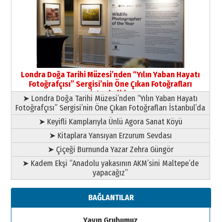
Yıldırım Gündoğdu
HAVVA’NIN ÜÇ KIZI
09 Temmuz 2026 Perşembe
Yusuf POLAT
Şampiyonluk Sebahattin Şirin’e
Londra Doğa Tarihi Müzesi’nden “Yılın Yaban Hayatı
yazar
Fotoğrafçısı” Sergisi’nin Öne Çıkan Fotoğrafları
11 Mayıs 2026 Pazartesi
İstanbul’da
➤ Londra Doğa Tarihi Müzesi’nden “Yılın Yaban Hayatı
Fotoğrafçısı” Sergisi’nin Öne Çıkan Fotoğrafları İstanbul’da
➤ Keyifli Kamplarıyla Ünlü Agora Sanat Köyü
➤ Kitaplara Yansıyan Erzurum Sevdası
➤ Çiçeği Burnunda Yazar Zehra Güngör
➤ Kadem Ekşi “Anadolu yakasının AKM’sini Maltepe’de
yapacağız”
BAĞLANTILAR
Yayın Grubumuz