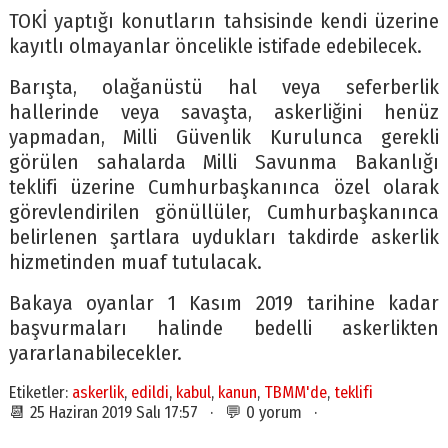
TOKİ yaptığı konutların tahsisinde kendi üzerine
kayıtlı olmayanlar öncelikle istifade edebilecek.
Barışta, olağanüstü hal veya seferberlik
hallerinde veya savaşta, askerliğini henüz
yapmadan, Milli Güvenlik Kurulunca gerekli
görülen sahalarda Milli Savunma Bakanlığı
teklifi üzerine Cumhurbaşkanınca özel olarak
görevlendirilen gönüllüler, Cumhurbaşkanınca
belirlenen şartlara uydukları takdirde askerlik
hizmetinden muaf tutulacak.
Bakaya oyanlar 1 Kasım 2019 tarihine kadar
başvurmaları halinde bedelli askerlikten
yararlanabilecekler.
Etiketler:
askerlik
,
edildi
,
kabul
,
kanun
,
TBMM'de
,
teklifi
📆 25 Haziran 2019 Salı 17:57 · 💬 0 yorum ·