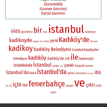
Ekonomiklik
Erzurum Gazetesi
Kartal Gazetesi
istanbul
bir
öldü
gazetesi
arac
tarafından
Kadıköy'de
kadikoyde
yeni
yangın
en
turkiye
baskani
kadikoy
Kadıköy Belediyesi
İstanbul Büyükşehir
ile
kadıköy
Kadıköy’de
kamerada
Belediyesi
etti
İstanbul
istanbulda
yaralı
başladı
çarptı
baskan
özel
İstanbul'da
İstanbul’da
ibb
kaza
çıkan
otomobil
Belediye
ve
fenerbahçe
için
çıktı
İBB
yangin
bu
iki
trafik
polis