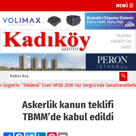
MENÜ ☰
gen’in “Tekâmül” Eseri UPSD 2026 Yaz Sergisi’nde Sanatseverlerle Bu
Askerlik kanun teklifi
TBMM’de kabul edildi
Paylaş
Facebook
Twitter
LinkedIn
Pinterest
Email