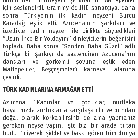
birbirinden muhteşem şarkılarını Maltepeliler
için seslendirdi. Grammy ödüllü sanatçıya, daha
sonra Türkiye’nin ilk kadın neyzeni Burcu
Karadağ eşlik etti. Azucena’nın şarkıları ve
özellikle kadın neyzen ile birlikte söyledikleri
“Uzun İnce Bir Yoldayım” dinleyicilerin beğenisini
topladı. Daha sonra “Senden Daha Güzel” adlı
Türkçe bir şarkıyı da seslendiren Azucena’nın
dansları ve görkemli şovuna eşlik eden
Maltepeliler, Beşçeşmeler’i karnaval alanına
çevirdi.
TÜRK KADINLARINA ARMAĞAN ETTİ
Azucena, “Kadınlar ve çocuklar, mutlaka
hayatınızda zorluklarla karşılaşabilir ve bundan
doğal olarak korkabilirsiniz de ama yapmanız
gereken neyse yapın. İşte bizi bir arada tutan
budur” diyerek, şiddet ve baskı gören tüm dünya