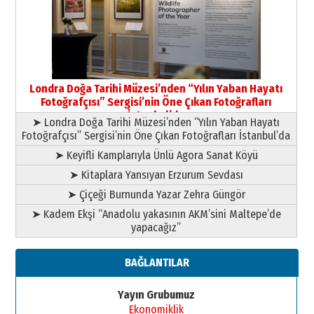
Londra Doğa Tarihi Müzesi’nden “Yılın Yaban Hayatı
Fotoğrafçısı” Sergisi’nin Öne Çıkan Fotoğrafları
İstanbul’da
➤ Londra Doğa Tarihi Müzesi’nden “Yılın Yaban Hayatı
Fotoğrafçısı” Sergisi’nin Öne Çıkan Fotoğrafları İstanbul’da
➤ Keyifli Kamplarıyla Ünlü Agora Sanat Köyü
➤ Kitaplara Yansıyan Erzurum Sevdası
➤ Çiçeği Burnunda Yazar Zehra Güngör
➤ Kadem Ekşi “Anadolu yakasının AKM’sini Maltepe’de
yapacağız”
BAĞLANTILAR
Yayın Grubumuz
Ekonomiklik