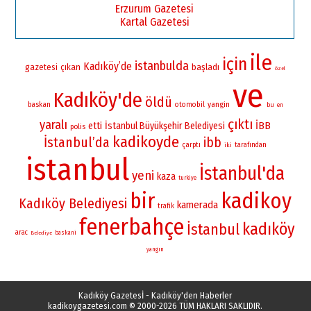
Erzurum Gazetesi
Kartal Gazetesi
ile
için
istanbulda
Kadıköy’de
gazetesi
çıkan
başladı
özel
ve
Kadıköy'de
öldü
yangin
baskan
otomobil
bu
en
çıktı
yaralı
İBB
etti
İstanbul Büyükşehir Belediyesi
polis
kadikoyde
İstanbul’da
ibb
çarptı
iki
tarafından
istanbul
İstanbul'da
yeni
kaza
turkiye
bir
kadikoy
Kadıköy Belediyesi
kamerada
trafik
fenerbahçe
kadıköy
İstanbul
arac
baskani
Belediye
yangın
Kadıköy Gazetesİ - Kadıköy'den Haberler
kadikoygazetesi.com
© 2000-2026 TÜM HAKLARI SAKLIDIR.