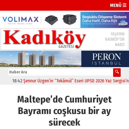
MENÜ ☰
18:42
Şennur Üzgen’in “Tekâmül” Eseri UPSD 2026 Yaz Sergisi’nde S
Maltepe’de Cumhuriyet
Bayramı coşkusu bir ay
sürecek