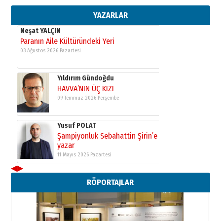
09 Temmuz 2026 Perşembe
YAZARLAR
Yusuf POLAT
Şampiyonluk Sebahattin Şirin’e
yazar
11 Mayıs 2026 Pazartesi
Neşat YALÇIN
Paranın Aile Kültüründeki Yeri
03 Ağustos 2026 Pazartesi
Yıldırım Gündoğdu
HAVVA’NIN ÜÇ KIZI
09 Temmuz 2026 Perşembe
◀
▶
Yusuf POLAT
RÖPORTAJLAR
Şampiyonluk Sebahattin Şirin’e
yazar
11 Mayıs 2026 Pazartesi