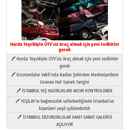
Neşat YALÇIN
Paranın Aile Kültüründeki Yeri
03 Ağustos 2026 Pazartesi
Yıldırım Gündoğdu
Hurda Teşvikiyle ÖTV’siz Araç almak için yeni tedbirler
HAVVA’NIN ÜÇ KIZI
gerek
09 Temmuz 2026 Perşembe
🖊 Hurda Teşvikiyle ÖTV’siz Araç almak için yeni tedbirler
gerek
Yusuf POLAT
Şampiyonluk Sebahattin Şirin’e
🖊 Erzurumlular Vakfı’nda Kadim Şehirden Medeniyetlere
yazar
Uzanan Hat Sanatı Sergisi
11 Mayıs 2026 Pazartesi
🖊 İSTANBUL KIŞ HAZIRLIKLARI AKOM KONTROLÜNDE
Neşat YALÇIN
🖊 YEŞİLAY’ın bağımsızlık seferberliğinde İstanbul’un
Paranın Aile Kültüründeki Yeri
03 Ağustos 2026 Pazartesi
köprüleri yeşil ışıklandırıldı
🖊 İSTANBUL ERZURUMLULAR VAKFI SANAT GALERİSİ
Yıldırım Gündoğdu
AÇILIYOR
HAVVA’NIN ÜÇ KIZI