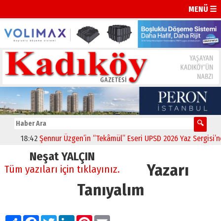
MENÜ ☰
18:42
Şennur Üzgen’in “Tekâmül” Eseri UPSD 2026 Yaz Sergisi’nde S
Neşat YALÇIN
Yazarı
Tüm yazıları için tıklayınız.
Tanıyalım
Paylaş
Facebook
Twitter
LinkedIn
Pinterest
Email