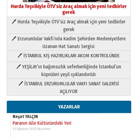
Hurda Teşvikiyle ÖTV’siz Araç almak için yeni tedbirler
gerek
🖊 Hurda Teşvikiyle ÖTV’siz Araç almak için yeni tedbirler
Neşat YALÇIN
gerek
Paranın Aile Kültüründeki Yeri
🖊 Erzurumlular Vakfı’nda Kadim Şehirden Medeniyetlere
03 Ağustos 2026 Pazartesi
Uzanan Hat Sanatı Sergisi
🖊 İSTANBUL KIŞ HAZIRLIKLARI AKOM KONTROLÜNDE
Yıldırım Gündoğdu
HAVVA’NIN ÜÇ KIZI
🖊 YEŞİLAY’ın bağımsızlık seferberliğinde İstanbul’un
09 Temmuz 2026 Perşembe
köprüleri yeşil ışıklandırıldı
🖊 İSTANBUL ERZURUMLULAR VAKFI SANAT GALERİSİ
Yusuf POLAT
AÇILIYOR
Şampiyonluk Sebahattin Şirin’e
yazar
11 Mayıs 2026 Pazartesi
YAZARLAR
Neşat YALÇIN
Paranın Aile Kültüründeki Yeri
03 Ağustos 2026 Pazartesi