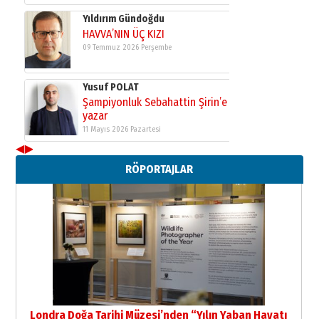
Yıldırım Gündoğdu
HAVVA’NIN ÜÇ KIZI
09 Temmuz 2026 Perşembe
Yusuf POLAT
Şampiyonluk Sebahattin Şirin’e
yazar
11 Mayıs 2026 Pazartesi
◀
▶
Neşat YALÇIN
Paranın Aile Kültüründeki Yeri
RÖPORTAJLAR
03 Ağustos 2026 Pazartesi
Yıldırım Gündoğdu
HAVVA’NIN ÜÇ KIZI
09 Temmuz 2026 Perşembe
Yusuf POLAT
Şampiyonluk Sebahattin Şirin’e
Londra Doğa Tarihi Müzesi’nden “Yılın Yaban Hayatı
yazar