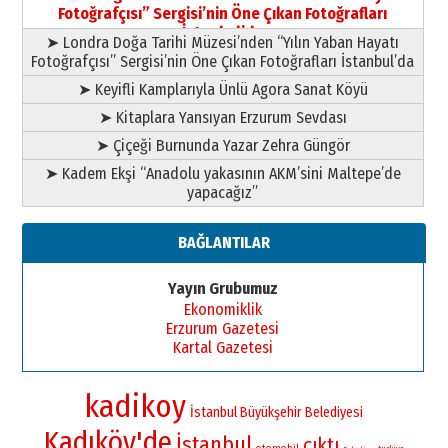
Fotoğrafçısı” Sergisi’nin Öne Çıkan Fotoğrafları
11 Mayıs 2026 Pazartesi
İstanbul’da
➤ Londra Doğa Tarihi Müzesi’nden “Yılın Yaban Hayatı
Fotoğrafçısı” Sergisi’nin Öne Çıkan Fotoğrafları İstanbul’da
➤ Keyifli Kamplarıyla Ünlü Agora Sanat Köyü
➤ Kitaplara Yansıyan Erzurum Sevdası
➤ Çiçeği Burnunda Yazar Zehra Güngör
➤ Kadem Ekşi “Anadolu yakasının AKM’sini Maltepe’de
yapacağız”
BAĞLANTILAR
Yayın Grubumuz
Ekonomiklik
Erzurum Gazetesi
Kartal Gazetesi
kadikoy
İstanbul Büyükşehir Belediyesi
Kadıköy'de
İstanbul
çıktı